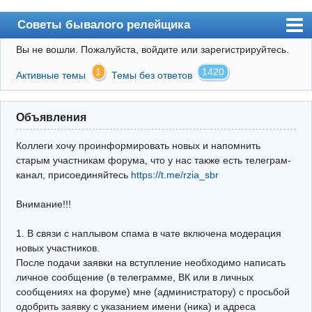
Советы бывалого релейщика
Вы не вошли.
Пожалуйста, войдите или зарегистрируйтесь.
Форум
1
1420
Активные темы
Темы без ответов
Правила
Поиск
Объявления
Регистрация
Коллеги хочу проинформировать новых и напомнить
Вход
старым участникам форума, что у нас также есть телеграм-
канал, присоединяйтесь
https://t.me/rzia_sbr
Архив
Внимание!!!
Почта
Поиск релейщика
1. В связи с наплывом спама в чате включена модерация
новых участников.
Видео РЗиА
После подачи заявки на вступление необходимо написать
личное сообщение (в телеграмме, ВК или в личных
Фотохостинг
сообщениях на форуме) мне (администратору) с просьбой
одобрить заявку с указанием имени (ника) и адреса
Телеграм