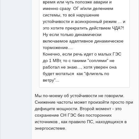
время или чуть попозже аварии и
именно сразу ОГ и/или делением
системы, то всё нарушение
устойчивости и асинхронный режим ... и
это хотите прекратить действием ЧДА?!
Ну если только динамически
включаемое адаптивное динамическое
торможение....
Конечно, если речь идет о малых ГЭС
до 1 МВт, то с такими "соплями" не
работал не знаю..., хотя уверен она
будет мотаться как "флигель по
ветру"...
Мы по-моему об устойчивости не говорили.
Снижение частоты может произойти просто при
дефиците мощности. Второй момент - это
сохранение СН ГЭС без посторонних
источников , как правило ПС, находящихся в
энергосистеме.