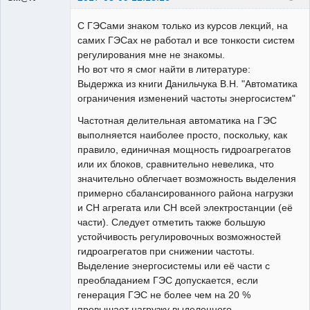
Работодатели
С ГЭСами знаком только из курсов лекций, на
Неактивен
самих ГЭСах не работал и все тонкости систем
регулирования мне не знакомы.
Но вот что я смог найти в литературе:
Выдержка из книги Данильчука В.Н. "Автоматика
ограничения изменений частоты энергосистем"
Частотная делительная автоматика на ГЭС
выполняется наиболее просто, поскольку, как
правило, единичная мощность гидроагрегатов
или их блоков, сравнительно невелика, что
значительно облегчает возможность выделения
примерно сбалансированного района нагрузки
и СН агрегата или СН всей электростанции (её
части). Следует отметить также большую
устойчивость регулировочных возможностей
гидроагрегатов при снижении частоты.
Выделение энергосистемы или её части с
преобладанием ГЭС допускается, если
генерация ГЭС не более чем на 20 %
превышает нагрузку выделенного