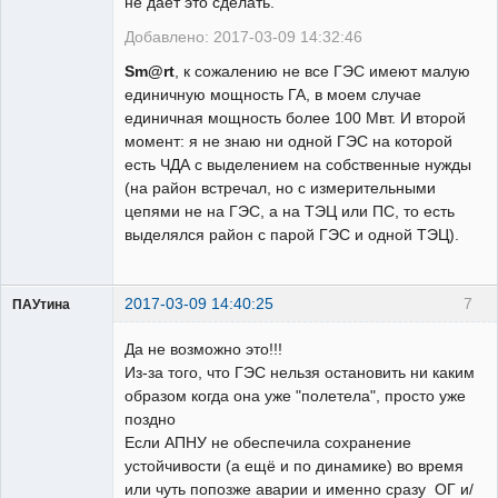
не дает это сделать.
Добавлено: 2017-03-09 14:32:46
Sm@rt
, к сожалению не все ГЭС имеют малую
единичную мощность ГА, в моем случае
единичная мощность более 100 Мвт. И второй
момент: я не знаю ни одной ГЭС на которой
есть ЧДА с выделением на собственные нужды
(на район встречал, но с измерительными
цепями не на ГЭС, а на ТЭЦ или ПС, то есть
выделялся район с парой ГЭС и одной ТЭЦ).
2017-03-09 14:40:25
7
ПАУтина
Пользователь
Да не возможно это!!!
Неактивен
Из-за того, что ГЭС нельзя остановить ни каким
образом когда она уже "полетела", просто уже
поздно
Если АПНУ не обеспечила сохранение
устойчивости (а ещё и по динамике) во время
или чуть попозже аварии и именно сразу ОГ и/