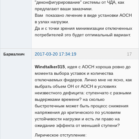
"деконфигурирование" системы от ЧДА, как
предлагают ваши заказчики.
Вам показано лечение в виде установки АОСН
в узлах нагрузки.
Да и с точки зрения минимизации отключенных
потребителей это будет оптимальный вариант.
2017-03-20 17:34:19
17
Бармалеич
Пользователь
Windtalker315
, идея с АОСН хороша ровно до
Неактивен
момента выбора уставок и количества
отключаемых фидеров. Лично мне не ясно, как
выбрать объем ОН от АОСН в условиях
неизвестного дефицита: ступенчато с разными
выдержками времени? на сколько
быстротечным может быть процесс снижения
напряжения до критического по условиям
устойчивости нагрузки и есть ли право на
ожидание эффекта от меньшей ступени?
Лирическое отступление: