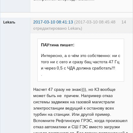
2017-03-10 08:41:13
(2017-03-10 08:45:48
14
Lekarь
отредактировано Lekarь)
Пользователь
Неактивен
ПАУтина пишет:
Интересно, а о чём это собственно: ни с
того ни с сего и сразу бац частота 47 Гц
и через 0,5 с ЧДА должна сработать!!!
.
Насчет 47 сразу не знаю))), но КЗ вообще
может быть не причем. Например отказ
системы задвижек на газовой магистрали
электростанции ведущий к останову всех
турбин на станции. Или другой пример.
Вспомните Рефтинскую ГРЭС, когда произошел
отказ автоматики и СШ ГЭС вместо загрузки
начала разгружаться. Без всяких повреждений в