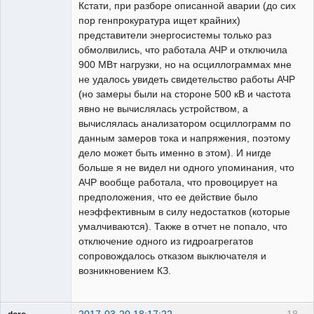
Кстати, при разборе описанной аварии (до сих
пор генпрокуратура ищет крайних)
представители энергосистемы только раз
обмолвились, что работала АЧР и отключила
900 МВт нагрузки, но на осциллограммах мне
не удалось увидеть свидетельство работы АЧР
(но замеры были на стороне 500 кВ и частота
явно не вычислялась устройством, а
вычислялась анализатором осциллограмм по
данным замеров тока и напряжения, поэтому
дело может быть именно в этом). И нигде
больше я не видел ни одного упоминания, что
АЧР вообще работала, что провоцирует на
предположения, что ее действие было
неэффективным в силу недостатков (которые
умалчиваются). Также в отчет не попало, что
отключение одного из гидроагрегатов
сопровождалось отказом выключателя и
возникновением КЗ.
2017-03-20 18:17:22
18