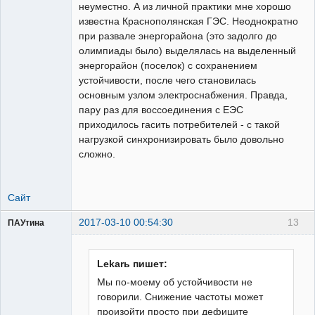
Неактивен
неуместно. А из личной практики мне хорошо
известна Краснополянская ГЭС. Неоднократно
при развале энергорайона (это задолго до
олимпиады было) выделялась на выделенный
энергорайон (поселок) с сохранением
устойчивости, после чего становилась
основным узлом электроснабжения. Правда,
пару раз для воссоединения с ЕЭС
приходилось гасить потребителей - с такой
нагрузкой синхронизировать было довольно
сложно.
Сайт
2017-03-10 00:54:30
13
ПАУтина
Пользователь
Неактивен
Lekarь пишет:
Мы по-моему об устойчивости не
говорили. Снижение частоты может
произойти просто при дефиците