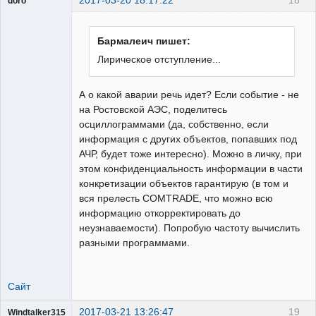
doro
свободный
художник
Неактивен
Бармалеич пишет:
Лирическое отступление...
А о какой аварии речь идет? Если событие - не
на Ростовской АЭС, поделитесь
осциллограммами (да, собственно, если
информация с других объектов, попавших под
АЧР, будет тоже интересно). Можно в личку, при
этом конфиденциальность информации в части
конкретизации объектов гарантирую (в том и
вся прелесть COMTRADE, что можно всю
информацию откорректировать до
неузнаваемости). Попробую частоту вычислить
разными программами.
Сайт
2017-03-21 13:26:47
19
Windtalker315