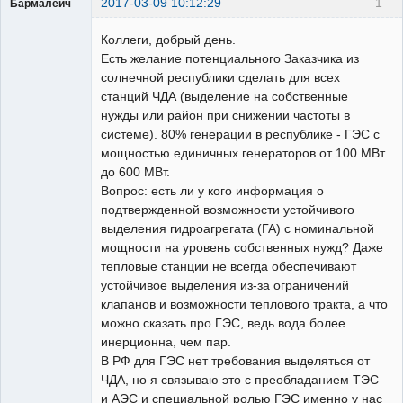
2017-03-09 10:12:29
1
Бармалеич
Пользователь
Коллеги, добрый день.
Неактивен
Есть желание потенциального Заказчика из
солнечной республики сделать для всех
станций ЧДА (выделение на собственные
нужды или район при снижении частоты в
системе). 80% генерации в республике - ГЭС с
мощностью единичных генераторов от 100 МВт
до 600 МВт.
Вопрос: есть ли у кого информация о
подтвержденной возможности устойчивого
выделения гидроагрегата (ГА) с номинальной
мощности на уровень собственных нужд? Даже
тепловые станции не всегда обеспечивают
устойчивое выделения из-за ограничений
клапанов и возможности теплового тракта, а что
можно сказать про ГЭС, ведь вода более
инерционна, чем пар.
В РФ для ГЭС нет требования выделяться от
ЧДА, но я связываю это с преобладанием ТЭС
и АЭС и специальной ролью ГЭС именно у нас