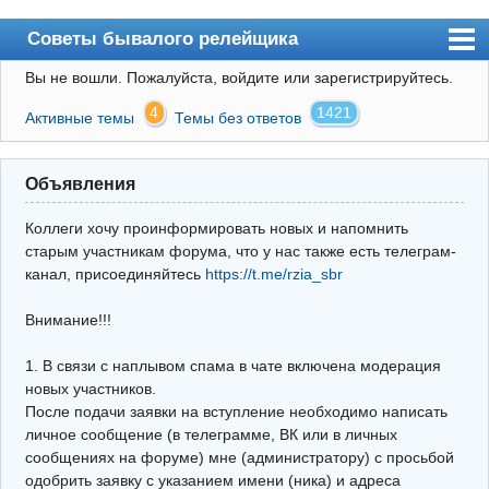
Советы бывалого релейщика
Вы не вошли.
Пожалуйста, войдите или зарегистрируйтесь.
Форум
4
1421
Активные темы
Темы без ответов
Правила
Поиск
Объявления
Регистрация
Коллеги хочу проинформировать новых и напомнить
Вход
старым участникам форума, что у нас также есть телеграм-
канал, присоединяйтесь
https://t.me/rzia_sbr
Архив
Внимание!!!
Почта
Поиск релейщика
1. В связи с наплывом спама в чате включена модерация
новых участников.
Видео РЗиА
После подачи заявки на вступление необходимо написать
личное сообщение (в телеграмме, ВК или в личных
Фотохостинг
сообщениях на форуме) мне (администратору) с просьбой
одобрить заявку с указанием имени (ника) и адреса
Телеграм