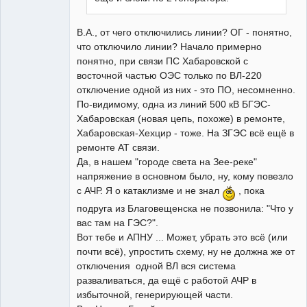
В.А., от чего отключились линии? ОГ - понятно,
что отключило линии? Начало примерно
понятно, при связи ПС Хабаровской с
восточной частью ОЭС только по ВЛ-220
отключение одной из них - это ПО, несомненно.
По-видимому, одна из линий 500 кВ БГЭС-
Хабаровская (новая цепь, похоже) в ремонте,
Хабаровская-Хехцир - тоже. На ЗГЭС всё ещё в
ремонте АТ связи.
Да, в нашем "городе света на Зее-реке"
напряжение в основном было, ну, кому повезло
с АЧР. Я о катаклизме и не знал
, пока
подруга из Благовещенска не позвонила: "Что у
вас там на ГЭС?".
Вот тебе и АПНУ ... Может, убрать это всё (или
почти всё), упростить схему, ну не должна же от
отключения одной ВЛ вся система
разваливаться, да ещё с работой АЧР в
избыточной, генерирующей части.