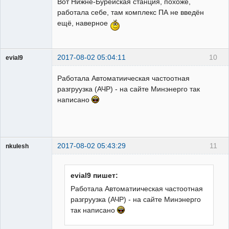
Вот Нижне-Бурейская станция, похоже,
работала себе, там комплекс ПА не введён
ещё, наверное
2017-08-02 05:04:11
10
evial9
Пользователь
Работала Автоматиическая частоотная
Неактивен
разгруузка (АЧР) - на сайте Минэнерго так
написано
2017-08-02 05:43:29
11
nkulesh
пенсионер
Неактивен
evial9 пишет:
Работала Автоматиическая частоотная
разгруузка (АЧР) - на сайте Минэнерго
так написано