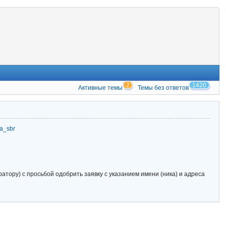
2
1420
Активные темы
Темы без ответов
zia_sbr
тору) с просьбой одобрить заявку с указанием имени (ника) и адреса