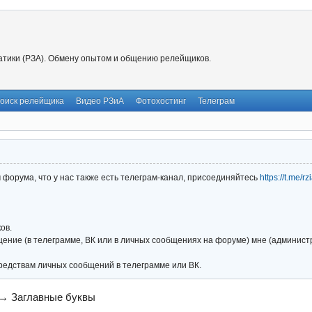
тики (РЗА). Обмену опытом и общению релейщиков.
оиск релейщика
Видео РЗиА
Фотохостинг
Телеграм
форума, что у нас также есть телеграм-канал, присоединяйтесь
https://t.me/r
ов.
ние (в телеграмме, ВК или в личных сообщениях на форуме) мне (администра
редствам личных сообщений в телеграмме или ВК.
→
Заглавные буквы