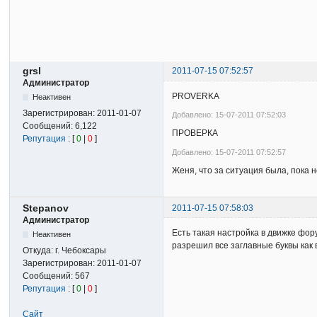
grsl
2011-07-15 07:52:57
Администратор
PROVERKA
Неактивен
Зарегистрирован:
2011-01-07
Добавлено: 15-07-2011 07:52:03
Сообщений:
6,122
ПРОВЕРКА
Репутация
: [
0
|
0
]
Добавлено: 15-07-2011 07:52:57
Женя, что за ситуация была, пока 
Stepanov
2011-07-15 07:58:03
Администратор
Есть такая настройка в движке фор
Неактивен
разрешил все заглавные буквы как в
Откуда:
г. Чебоксары
Зарегистрирован:
2011-01-07
Сообщений:
567
Репутация
: [
0
|
0
]
Сайт