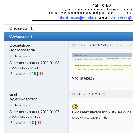
Страницы
1
Сообщений 8
Bogatikov
2011-07-15 07:07:53
(2011-07-15 07
Пользователь
Неактивен
Зарегистрирован:
2011-01-08
Сообщений:
4,711
Репутация
: [
19
|
0
]
Что за бред?
grsl
2011-07-15 07:16:36
Администратор
Неактивен
Зарегистрирован:
2011-01-07
Вылазеет иногда что нить, нe обр
Сообщений:
6,122
огрехи наладки :-)))).
Репутация
: [
0
|
0
]