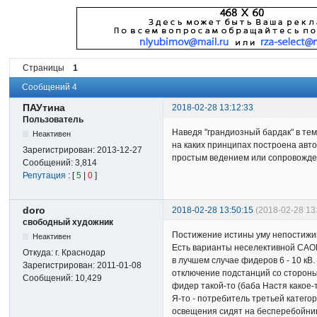
Страницы
1
Сообщений 4
ПАУтина
2018-02-28 13:12:33
Пользователь
Наведя "грандиозный бардак" в тем
Неактивен
на каких принципах построена авт
Зарегистрирован:
2013-12-27
простым ведением или сопровожд
Сообщений:
3,814
Репутация
: [
5
|
0
]
doro
2018-02-28 13:50:15
(2018-02-28 13
свободный художник
Постижение истины уму непостижим
Неактивен
Есть варианты неселективной САОН
Откуда:
г. Краснодар
в лучшем случае фидеров 6 - 10 кВ
Зарегистрирован:
2011-01-08
отключение подстанций со стороны
Сообщений:
10,429
фидер такой-то (баба Настя какое-т
Я-то - потребитель третьей катего
освещения сидят на бесперебойник