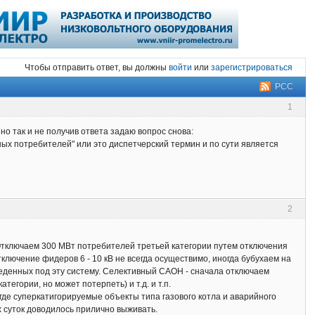
Чтобы отправить ответ, вы должны
войти
или
зарегистрироваться
РСС
1
но так и не получив ответа задаю вопрос снова:
ых потребителей" или это диспетчерский термин и по сути является
2
 Отключаем 300 МВт потребителей третьей категории путем отключения
ключение фидеров 6 - 10 кВ не всегда осуществимо, иногда бубухаем на
еденных под эту систему. Селективный САОН - сначала отключаем
тегории, но может потерпеть) и т.д. и т.п.
 где суперкатигорируемые объекты типа газового котла и аварийного
х суток доводилось прилично выживать.