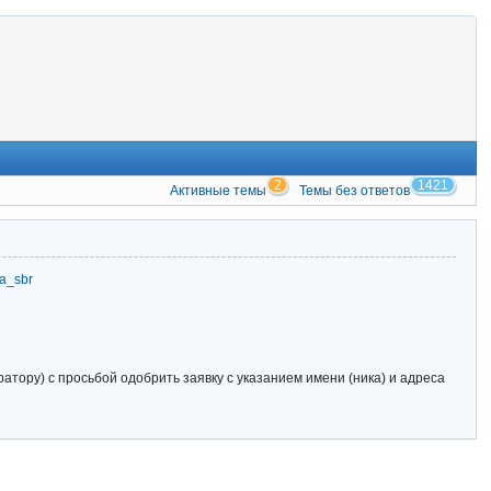
2
1421
Активные темы
Темы без ответов
zia_sbr
тору) с просьбой одобрить заявку с указанием имени (ника) и адреса