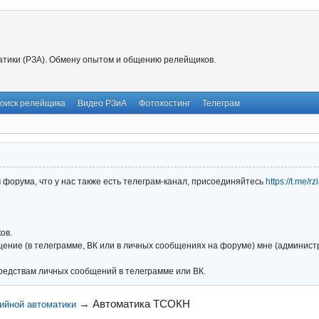
тики (РЗА). Обмену опытом и общению релейщиков.
оиск релейщика
Видео РЗиА
Фотохостинг
Телеграм
форума, что у нас также есть телеграм-канал, присоединяйтесь
https://t.me/r
ов.
ние (в телеграмме, ВК или в личных сообщениях на форуме) мне (администра
редствам личных сообщений в телеграмме или ВК.
→
Автоматика ТСОКН
ийной автоматики