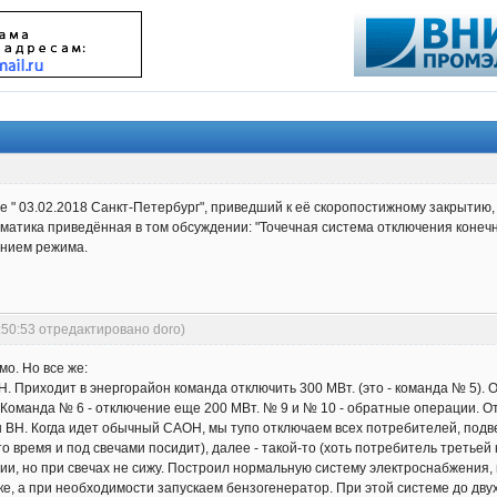
е " 03.02.2018 Санкт-Петербург", приведший к её скоропостижному закрытию, 
оматика приведённая в том обсуждении: "Точечная система отключения конечн
ением режима.
:50:53 отредактировано doro)
о. Но все же:
. Приходит в энергорайон команда отключить 300 МВт. (это - команда № 5).
. Команда № 6 - отключение еще 200 МВт. № 9 и № 10 - обратные операции. От
 ВН. Когда идет обычный САОН, мы тупо отключаем всех потребителей, подв
о время и под свечами посидит), далее - такой-то (хоть потребитель третьей ка
рии, но при свечах не сижу. Построил нормальную систему электроснабжения,
е, а при необходимости запускаем бензогенератор. При этой системе до дву