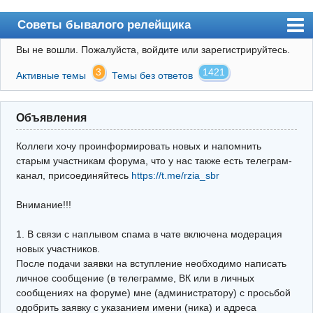
Советы бывалого релейщика
Вы не вошли.
Пожалуйста, войдите или зарегистрируйтесь.
Форум
3
1421
Активные темы
Темы без ответов
Правила
Поиск
Объявления
Регистрация
Коллеги хочу проинформировать новых и напомнить
Вход
старым участникам форума, что у нас также есть телеграм-
канал, присоединяйтесь
https://t.me/rzia_sbr
Архив
Внимание!!!
Почта
Поиск релейщика
1. В связи с наплывом спама в чате включена модерация
новых участников.
Видео РЗиА
После подачи заявки на вступление необходимо написать
личное сообщение (в телеграмме, ВК или в личных
Фотохостинг
сообщениях на форуме) мне (администратору) с просьбой
одобрить заявку с указанием имени (ника) и адреса
Телеграм