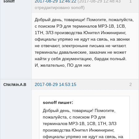
2017-08-29 12:46:22
(2017-08-29 12:48:43
1
sonoff
отредактировано sonoff)
Пользователь
Добрый день, товарищи! Помогите, пожалуйста,
Неактивен
с поиском РЭ для терминалов МРЗ-1В, 1СВ,
1ТН, 3ЛЗ производства Юнител Инжиниринг,
официалы упрямо не идут на связь, на звонки
не отвечают, электроныне письма не читают.
терминалы давальческие, заказчик не может
найти у себя документацию, бардак полный.
И, желательно, ПО для них
2017-08-29 14:53:15
2
Chichkin.A.B
Пользователь
Неактивен
sonoff пишет:
Добрый день, товарищи! Помогите,
пожалуйста, с поиском РЭ для
терминалов МРЗ-1В, 1СВ, 1ТН, 3ЛЗ
производства Юнител Инжиниринг,
официалы упрямо не идут на связь, на