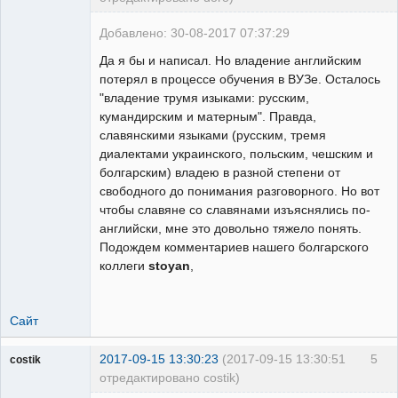
свободный
художник
Добавлено: 30-08-2017 07:37:29
Неактивен
Да я бы и написал. Но владение английским
потерял в процессе обучения в ВУЗе. Осталось
"владение трумя изыками: русским,
кумандирским и матерным". Правда,
славянскими языками (русским, тремя
диалектами украинского, польским, чешским и
болгарским) владею в разной степени от
свободного до понимания разговорного. Но вот
чтобы славяне со славянами изъяснялись по-
английски, мне это довольно тяжело понять.
Подождем комментариев нашего болгарского
коллеги
stoyan
,
Сайт
2017-09-15 13:30:23
(2017-09-15 13:30:51
5
costik
отредактировано costik)