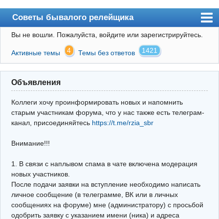
Советы бывалого релейщика
Вы не вошли.
Пожалуйста, войдите или зарегистрируйтесь.
Форум
4
1421
Активные темы
Темы без ответов
Правила
Поиск
Объявления
Регистрация
Коллеги хочу проинформировать новых и напомнить
Вход
старым участникам форума, что у нас также есть телеграм-
канал, присоединяйтесь
https://t.me/rzia_sbr
Архив
Внимание!!!
Почта
Поиск релейщика
1. В связи с наплывом спама в чате включена модерация
новых участников.
Видео РЗиА
После подачи заявки на вступление необходимо написать
личное сообщение (в телеграмме, ВК или в личных
Фотохостинг
сообщениях на форуме) мне (администратору) с просьбой
одобрить заявку с указанием имени (ника) и адреса
Телеграм