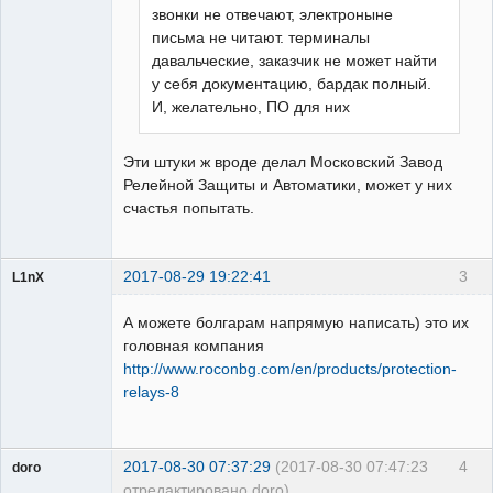
звонки не отвечают, электроныне
письма не читают. терминалы
давальческие, заказчик не может найти
у себя документацию, бардак полный.
И, желательно, ПО для них
Эти штуки ж вроде делал Московский Завод
Релейной Защиты и Автоматики, может у них
счастья попытать.
2017-08-29 19:22:41
3
L1nX
Пользователь
А можете болгарам напрямую написать) это их
Неактивен
головная компания
http://www.roconbg.com/en/products/protection-
relays-8
2017-08-30 07:37:29
(2017-08-30 07:47:23
4
doro
отредактировано doro)