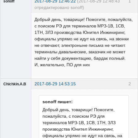
2017-08-29 12:46:22
(2017-08-29 12:48:43
1
sonoff
отредактировано sonoff)
Пользователь
Добрый день, товарищи! Помогите, пожалуйста,
Неактивен
с поиском РЭ для терминалов МРЗ-1В, 1СВ,
1ТН, 3ЛЗ производства Юнител Инжиниринг,
официалы упрямо не идут на связь, на звонки
не отвечают, электроныне письма не читают.
терминалы давальческие, заказчик не может
найти у себя документацию, бардак полный.
И, желательно, ПО для них
2017-08-29 14:53:15
2
Chichkin.A.B
Пользователь
Неактивен
sonoff пишет:
Добрый день, товарищи! Помогите,
пожалуйста, с поиском РЭ для
терминалов МРЗ-1В, 1СВ, 1ТН, 3ЛЗ
производства Юнител Инжиниринг,
официалы упрямо не идут на связь, на