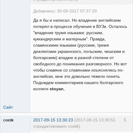
свободный
художник
Добавлено: 30-08-2017 07:37:29
Неактивен
Да я бы и написал. Но владение английским
потерял в процессе обучения в ВУЗе. Осталось
"владение трумя изыками: русским,
кумандирским и матерным". Правда,
славянскими языками (русским, тремя
диалектами украинского, польским, чешским и
болгарским) владею в разной степени от
свободного до понимания разговорного. Но вот
чтобы славяне со славянами изъяснялись по-
английски, мне это довольно тяжело понять.
Подождем комментариев нашего болгарского
коллеги
stoyan
,
Сайт
2017-09-15 13:30:23
(2017-09-15 13:30:51
5
costik
отредактировано costik)