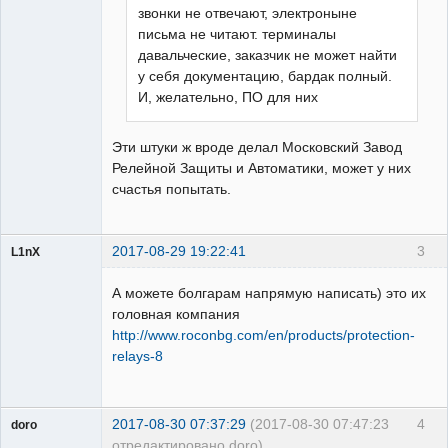
звонки не отвечают, электроныне
письма не читают. терминалы
давальческие, заказчик не может найти
у себя документацию, бардак полный.
И, желательно, ПО для них
Эти штуки ж вроде делал Московский Завод
Релейной Защиты и Автоматики, может у них
счастья попытать.
2017-08-29 19:22:41
3
L1nX
Пользователь
А можете болгарам напрямую написать) это их
Неактивен
головная компания
http://www.roconbg.com/en/products/protection-
relays-8
2017-08-30 07:37:29
(2017-08-30 07:47:23
4
doro
отредактировано doro)