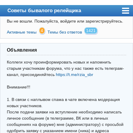
Советы бывалого релейщика
Вы не вошли.
Пожалуйста, войдите или зарегистрируйтесь.
Форум
4
1421
Активные темы
Темы без ответов
Правила
Поиск
Объявления
Регистрация
Коллеги хочу проинформировать новых и напомнить
Вход
старым участникам форума, что у нас также есть телеграм-
канал, присоединяйтесь
https://t.me/rzia_sbr
Архив
Внимание!!!
Почта
Поиск релейщика
1. В связи с наплывом спама в чате включена модерация
новых участников.
Видео РЗиА
После подачи заявки на вступление необходимо написать
личное сообщение (в телеграмме, ВК или в личных
Фотохостинг
сообщениях на форуме) мне (администратору) с просьбой
одобрить заявку с указанием имени (ника) и адреса
Телеграм