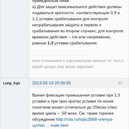
приведенным ниже.
а) Для защит максимального действия должны
подаваться кратности, соответствующие 0,9 и
1,1 уставки срабатывания для контроля
несрабатывания защиты в первом и
срабатывания во втором случаях; для контроля
времени действия – ток или напряжение,
равные
1,3
уставки срабатывания.
мое отношение к окружающим зависит от того,с
какой целью они меня окружают
2013-03-19 20:00:55
42
Long_Ago
Пользователь
Время фиксации превышения уставки при 1,3
Неактивен
уставки и при трех кратах уставки по моим
понятиям может отличаться до 20мсек плюс
время цикла ~ 50 мсек. См. также горячее
обсуждение
http://rzia.ru/topic2068-vremya-
vychisl … inale.html