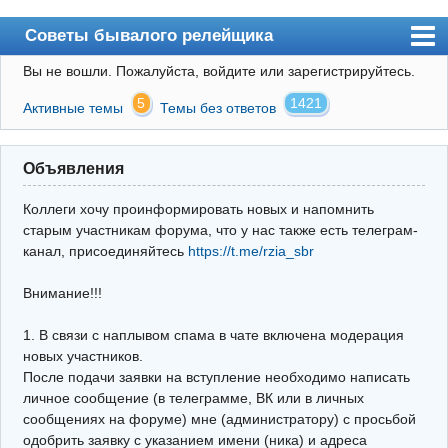
Советы бывалого релейщика
Вы не вошли.
Пожалуйста, войдите или зарегистрируйтесь.
Форум
5
1421
Активные темы
Темы без ответов
Правила
Поиск
Объявления
Регистрация
Коллеги хочу проинформировать новых и напомнить
Вход
старым участникам форума, что у нас также есть телеграм-
канал, присоединяйтесь
https://t.me/rzia_sbr
Архив
Внимание!!!
Почта
Поиск релейщика
1. В связи с наплывом спама в чате включена модерация
новых участников.
Видео РЗиА
После подачи заявки на вступление необходимо написать
личное сообщение (в телеграмме, ВК или в личных
Фотохостинг
сообщениях на форуме) мне (администратору) с просьбой
одобрить заявку с указанием имени (ника) и адреса
Телеграм