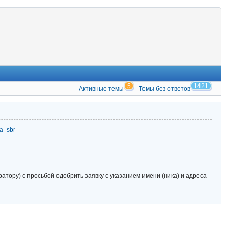
5
1421
Активные темы
Темы без ответов
zia_sbr
тору) с просьбой одобрить заявку с указанием имени (ника) и адреса