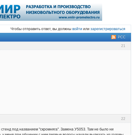
Чтобы отправить ответ, вы должны
войти
или
зарегистрироваться
РСС
21
22
 стенд под названием "скромняга". Замена У5053. Там не было ни
о, у меня при общении с ним первые волосы начали вылезать из головы.