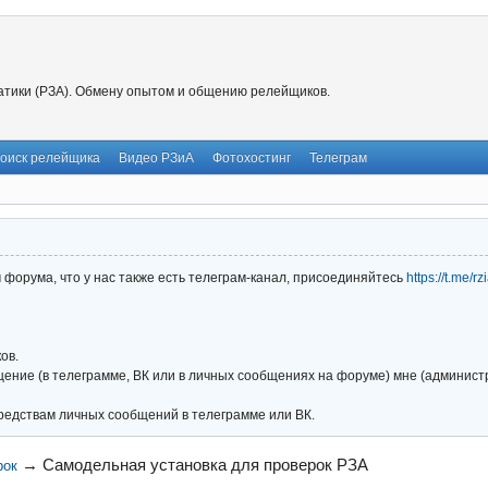
тики (РЗА). Обмену опытом и общению релейщиков.
оиск релейщика
Видео РЗиА
Фотохостинг
Телеграм
форума, что у нас также есть телеграм-канал, присоединяйтесь
https://t.me/r
ов.
ние (в телеграмме, ВК или в личных сообщениях на форуме) мне (администра
редствам личных сообщений в телеграмме или ВК.
→
Самодельная установка для проверок РЗА
рок