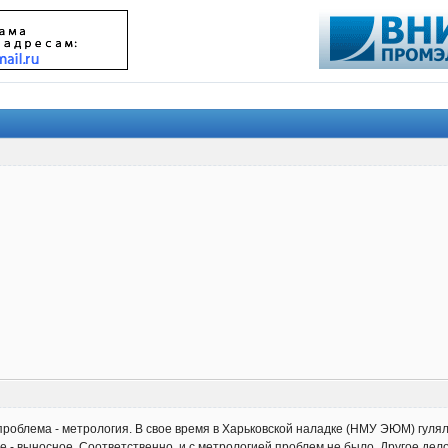
роблема - метрология. В свое время в Харьковской наладке (НМУ ЭЮМ) гулял
е - выносное. Соответственно, и с метрологией проблем не было. Другое дел