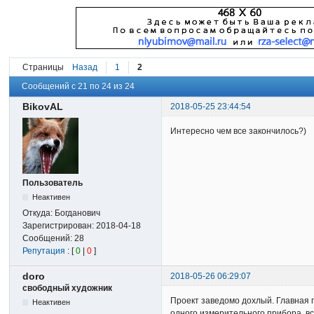
Страницы
Назад
1
2
Сообщений с 21 по 24 из 24
BikovAL
2018-05-25 23:44:54
Интересно чем все закончилось?)
Пользователь
Неактивен
Откуда:
Богданович
Зарегистрирован:
2018-04-18
Сообщений:
28
Репутация
: [
0
|
0
]
doro
2018-05-26 06:29:07
свободный художник
Проект заведомо дохлый. Главная п
Неактивен
одного измерительного прибора, вс