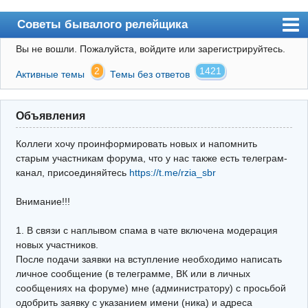
Советы бывалого релейщика
Вы не вошли.
Пожалуйста, войдите или зарегистрируйтесь.
Форум
2
1421
Активные темы
Темы без ответов
Правила
Поиск
Объявления
Регистрация
Коллеги хочу проинформировать новых и напомнить
Вход
старым участникам форума, что у нас также есть телеграм-
канал, присоединяйтесь
https://t.me/rzia_sbr
Архив
Внимание!!!
Почта
Поиск релейщика
1. В связи с наплывом спама в чате включена модерация
новых участников.
Видео РЗиА
После подачи заявки на вступление необходимо написать
личное сообщение (в телеграмме, ВК или в личных
Фотохостинг
сообщениях на форуме) мне (администратору) с просьбой
одобрить заявку с указанием имени (ника) и адреса
Телеграм