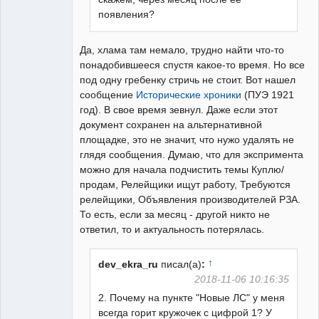
появления?
Да, хлама там немало, трудно найти что-то
понадобившееся спустя какое-то время. Но все
под одну гребенку стричь не стоит. Вот нашел
сообщение
Исторические хроники
(ПУЭ 1921
год). В свое время зевнул. Даже если этот
документ сохранен на альтернативной
площадке, это не значит, что нужо удалять не
глядя сообщения. Думаю, что для экспримента
можно для начала подчистить темы Куплю/
продам, Релейщики ищут работу, Требуются
релейщики, Объявления производителей РЗА.
То есть, если за месяц - другой никто не
ответил, то и актуальность потерялась.
↑
dev_ekra_ru
писал(а)
:
2018-11-06 10:16:35
2. Почему на пункте "Новые ЛС" у меня
всегда горит кружочек с цифрой 1? У