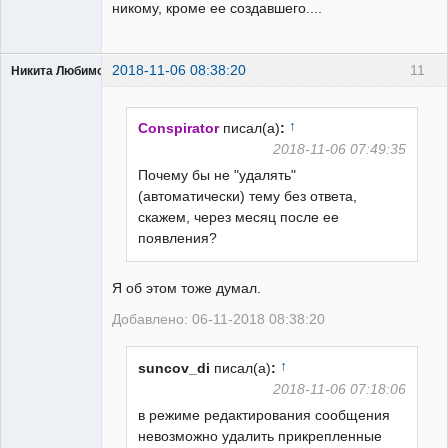
никому, кроме ее создавшего....
2018-11-06 08:38:20
11
Никита Любимов
↑
Conspirator
писал(а)
:
2018-11-06 07:49:35
Почему бы не "удалять"
РЕЛЕктрик
(автоматически) тему без ответа,
Неактивен
скажем, через месяц после ее
появления?
Я об этом тоже думал.
Добавлено: 06-11-2018 08:38:20
↑
suncov_di
писал(а)
:
2018-11-06 07:18:06
в режиме редактирования сообщения
невозможно удалить прикрепленные