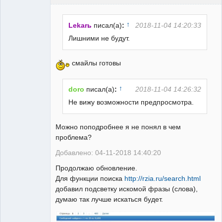
↑
Lekarь
писал(а)
:
2018-11-04 14:20:33
Лишними не будут.
РЕЛЕктрик
смайлы готовы
Неактивен
↑
doro
писал(а)
:
2018-11-04 14:26:32
Не вижу возможности предпросмотра.
Можно поподробнее я не понял в чем
проблема?
Добавлено: 04-11-2018 14:40:20
Продолжаю обновление.
Для функции поиска
http://rzia.ru/search.html
добавил подсветку искомой фразы (слова),
думаю так лучше искаться будет.