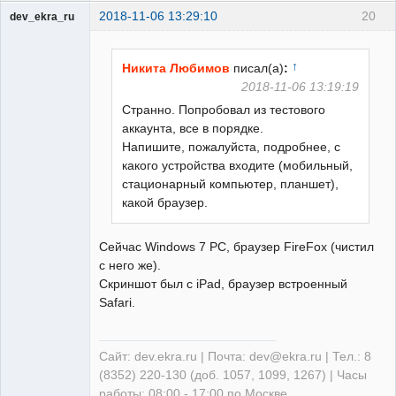
2018-11-06 13:29:10
20
dev_ekra_ru
Техподдержка
Неактивен
↑
Никита Любимов
писал(а)
:
2018-11-06 13:19:19
Странно. Попробовал из тестового
аккаунта, все в порядке.
Напишите, пожалуйста, подробнее, с
какого устройства входите (мобильный,
стационарный компьютер, планшет),
какой браузер.
Сейчас Windows 7 PC, браузер FireFox (чистил
с него же).
Скриншот был с iPad, браузер встроенный
Safari.
Сайт: dev.ekra.ru | Почта: dev@ekra.ru | Тел.: 8
(8352) 220-130 (доб. 1057, 1099, 1267) | Часы
работы: 08:00 - 17:00 по Москве