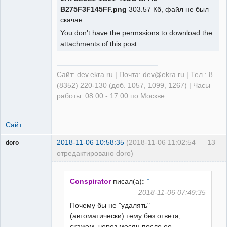
B275F3F145FF.png
303.57 Кб, файл не был
скачан.
You don't have the permssions to download the
attachments of this post.
Сайт: dev.ekra.ru | Почта: dev@ekra.ru | Тел.: 8
(8352) 220-130 (доб. 1057, 1099, 1267) | Часы
работы: 08:00 - 17:00 по Москве
Сайт
2018-11-06 10:58:35
(2018-11-06 11:02:54
13
doro
отредактировано doro)
свободный
художник
Неактивен
↑
Conspirator
писал(а)
:
2018-11-06 07:49:35
Почему бы не "удалять"
(автоматически) тему без ответа,
скажем, через месяц после ее