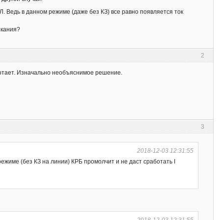
. Ведь в данном режиме (даже без КЗ) все равно появляется ток
ыкания?
2
аботает. Изначально необъяснимое решение.
3
2018-12-03 12:31:55
ежиме (без КЗ на линии) КРБ промолчит и не даст сработать I
2018-12-03 12:31:55