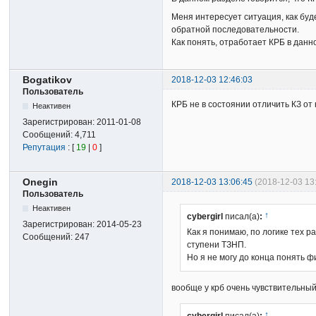
Меня интересует ситуация, как буд
обратной последовательности.
Как понять, отработает КРБ в дан
Bogatikov
2018-12-03 12:46:03
Пользователь
КРБ не в состоянии отличить КЗ от
Неактивен
Зарегистрирован:
2011-01-08
Сообщений:
4,711
Репутация
: [
19
|
0
]
Onegin
2018-12-03 13:06:45
(2018-12-03 13
Пользователь
Неактивен
↑
cybergirl
писал(а)
:
Зарегистрирован:
2014-05-23
Как я понимаю, по логике тех р
Сообщений:
247
ступени ТЗНП.
Но я не могу до конца понять фи
вообще у крб очень чувствительный
↑
cybergirl
писал(а)
: