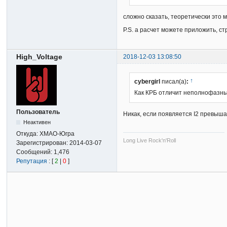
сложно сказать, теоретически это 
P.S. а расчет можете приложить, ст
High_Voltage
2018-12-03 13:08:50
↑
cybergirl
писал(а)
:
Как КРБ отличит неполнофазны
Пользователь
Никак, если появляется I2 превыша
Неактивен
Откуда:
ХМАО-Югра
Long Live Rock'n'Roll
Зарегистрирован:
2014-03-07
Сообщений:
1,476
Репутация
: [
2
|
0
]