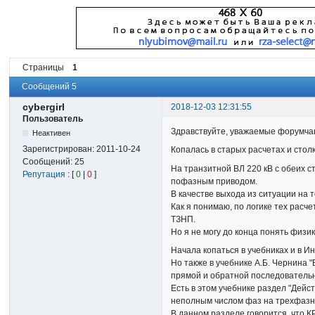
Страницы
1
Сообщений 5
cybergirl
2018-12-03 12:31:55
Пользователь
Здравствуйте, уважаемые форумча
Неактивен
Зарегистрирован:
2011-10-24
Копалась в старых расчетах и стол
Сообщений:
25
На транзитной ВЛ 220 кВ с обеих с
Репутация
: [
0
|
0
]
пофазным приводом.
В качестве выхода из ситуации на 
Как я понимаю, по логике тех расч
ТЗНП.
Но я не могу до конца понять физик
Начала копаться в учебниках и в 
Но также в учебнике А.Б. Чернина 
прямой и обратной последователь
Есть в этом учебнике раздел "Дейс
неполным числом фаз на трехфазн
В данном разделе говорится, что 