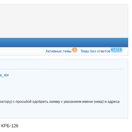
4
1421
Активные темы
Темы без ответов
zia_sbr
тору) с просьбой одобрить заявку с указанием имени (ника) и адреса
д КРБ-126