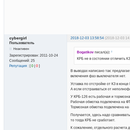
cybergirl
2018-12-03 13:58:54
(2018-12-03 14
Пользователь
Неактивен
↑
Bogatikov
писал(а)
:
Зарегистрирован:
2011-10-24
КРБ не в состоянии отличить К
Сообщений:
25
Репутация
: [
0
|
0
]
В выводах написано так: предлагает
включения фаз выключателя нет.
Уставка по отстройке от КЗ в конце 
А если отстраиваться от неполноф
У КРБ-126 есть рабочая и тормозна
Рабочая обмотка подключена на ФТО
Тормозная обмотка подключена на 
Получается, здесь надо сравнивать
то тогда КРБ не сработает.
К сожалению, отдельного расчета д