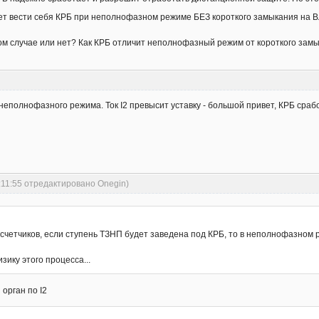
ет вести себя КРБ при неполнофазном режиме БЕЗ короткого замыкания на ВЛ
ном случае или нет? Как КРБ отличит неполнофазный режим от короткого зам
 неполнофазного режима. Ток I2 превысит уставку - большой привет, КРБ ср
:11:55 отредактировано Onegin)
асчетчиков, если ступень ТЗНП будет заведена под КРБ, то в неполнофазном р
зику этого процесса...
 орган по I2