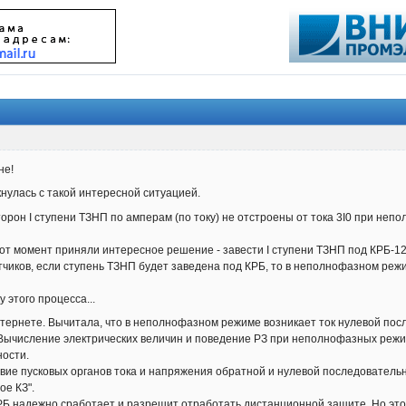
не!
кнулась с такой интересной ситуацией.
торон I ступени ТЗНП по амперам (по току) не отстроены от тока 3I0 при н
тот момент приняли интересное решение - завести I ступени ТЗНП под КРБ-12
етчиков, если ступень ТЗНП будет заведена под КРБ, то в неполнофазном режи
у этого процесса...
Интернете. Вычитала, что в неполнофазном режиме возникает ток нулевой пос
"Вычисление электрических величин и поведение РЗ при неполнофазных режима
ности.
твие пусковых органов тока и напряжения обратной и нулевой последователь
ое КЗ".
КРБ надежно сработает и разрешит отработать дистанционной защите. Но это 