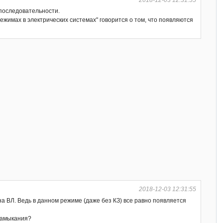
 последовательности.
жимах в электрических системах" говорится о том, что появляются
2018-12-03 12:31:55
а ВЛ. Ведь в данном режиме (даже без КЗ) все равно появляется
 замыкания?