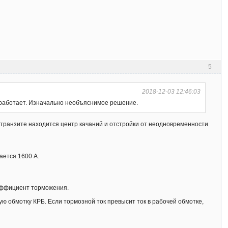
5
2018-12-03 12:46:03
 сработает. Изначально необъяснимое решение.
 на транзите находится центр качаний и отстройки от неодновременности
ается 1600 А.
оэффициент торможения.
ую обмотку КРБ. Если тормозной ток превысит ток в рабочей обмотке,