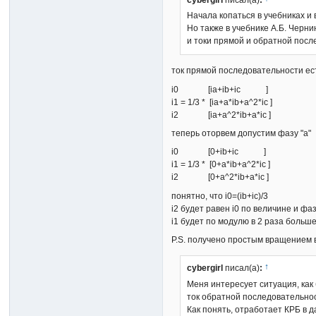
Начала копаться в учебниках и
Но также в учебнике А.Б. Черн
и токи прямой и обратной посл
ток прямой последовательности ес
i0 [ia+ib+ic ]
i1 = 1/3 * [ia+a*ib+a^2*ic ]
i2 [ia+a^2*ib+a*ic ]
теперь оторвем допустим фазу "а"
i0 [0+ib+ic ]
i1 = 1/3 * [0+a*ib+a^2*ic ]
i2 [0+a^2*ib+a*ic ]
понятно, что i0=(ib+ic)/3
i2 будет равен i0 по величине и фа
i1 будет по модулю в 2 раза больше
P.S. получено простым вращением 
↑
cybergirl
писал(а)
:
Меня интересует ситуация, как
ток обратной последовательно
Как понять, отработает КРБ в 