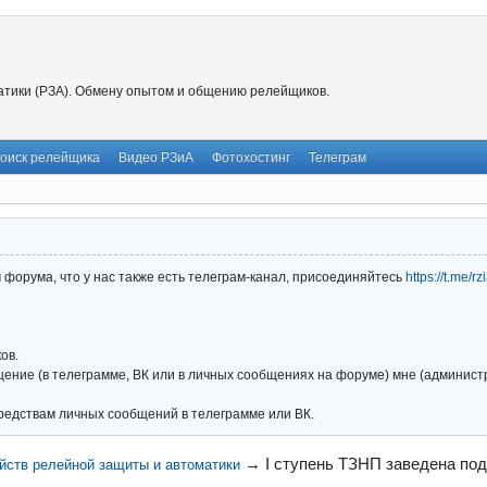
тики (РЗА). Обмену опытом и общению релейщиков.
оиск релейщика
Видео РЗиА
Фотохостинг
Телеграм
форума, что у нас также есть телеграм-канал, присоединяйтесь
https://t.me/r
ов.
ние (в телеграмме, ВК или в личных сообщениях на форуме) мне (администра
редствам личных сообщений в телеграмме или ВК.
→
I ступень ТЗНП заведена по
йств релейной защиты и автоматики