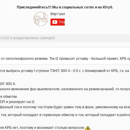
Присоединяйтесь!!! Мы в социальных сетях и на Ютуб.
:13:02 отредактировано cybergirl)
З от неполнофазного режима. Ток I2 превысит уставку - большой привет, КРБ
ся выбрать уставку I ступени ТЗНП: 900 А - 0.0 с с блокировкой от КРБ, т.к.
ВЛ: 900 А.
азного включения фаз выключателя, наложенного на режим качаний, то получ
я обмотки.
П и реагирует на I2.
фазный ток и поэтому ток Iторм будет равен току в фазе, умноженному на к
 ток, который попадает в тормозную обмотку и ток, который попадает в рабоч
ля КРБ нет, поэтому и возникает столько вопросов