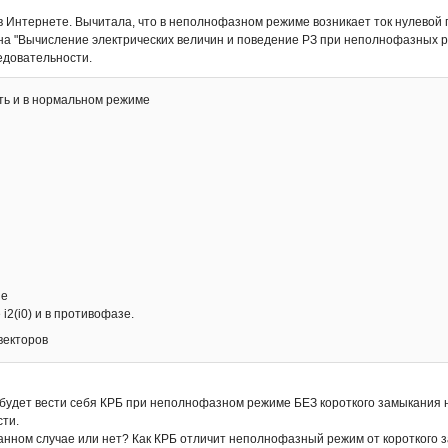
 в Интернете. Вычитала, что в неполнофазном режиме возникает ток нулевой
ина "Вычисление электрических величин и поведение РЗ при неполнофазных ре
едовательности.
ть и в нормальном режиме
зе
 i2(i0) и в противофазе.
векторов
 будет вести себя КРБ при неполнофазном режиме БЕЗ короткого замыкания н
сти.
данном случае или нет? Как КРБ отличит неполнофазный режим от короткого