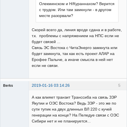
Олекминском и Н/Кураннахом? Верится
с трудом. Или там замкнули - в другом
месте разорвали?
Скорей всего да, линия вроде сдана и в работе,
т.к. проблемы с напряжением на НПС если не
будет связей ...
Связь ЭС Востока с ЧитаЭнерго замкнута или
будет замкнута, так как есть проект АЛАР на
Ерофее Палыче, а иначе смысла в ней нет
если не связи.
2019-01-16 03:14:26
5
Berks
Пользователь
А как влияет транзит Транссиба на связь ЗЭР
Неактивен
Якутии и ОЭС Востока? Ведь ЗЭР - это же по
сути тупик на двух длинных ВЛ 220 с кучей
генерации на конце? На Пеледуе связи с ОЭС
Сибири нет и не планируется...