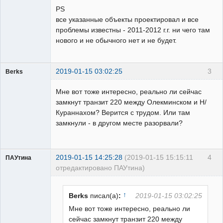
PS
все указанные объекты проектировал и все
проблемы известны - 2011-2012 г.г. ни чего там
нового и не обычного нет и не будет.
2019-01-15 03:02:25
3
Berks
Пользователь
Мне вот тоже интересно, реально ли сейчас
Неактивен
замкнут транзит 220 между Олекминском и Н/
Кураннахом? Верится с трудом. Или там
замкнули - в другом месте разорвали?
2019-01-15 14:25:28
(2019-01-15 15:15:11
4
ПАУтина
отредактировано ПАУтина)
Пользователь
Неактивен
↑
Berks
писал(а)
:
2019-01-15 03:02:25
Мне вот тоже интересно, реально ли
сейчас замкнут транзит 220 между