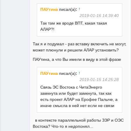
Неактивен
↑
ПАУтина
писал(а)
:
2019-01-16 14:39:40
Так там же вроде ВПТ, какая такая
АЛАР?!
Так я и подумал - раз вставку включить не могут,
может плюнули и решили АЛАР установить?
ПАУтина, а что Вы имели в виду в этой фразе
↑
ПАУтина
писал(а)
:
2019-01-15 14:25:28
Связь ЭС Востока с ЧитаЭнерго
замкнута или будет замкнута, так как
есть проект АЛАР на Ерофее Палыче, а
иначе смысла в ней нет если не связи
в контексте параллельной работы ЗЭР и ОЭС
Востока? Что-то я недопонял...