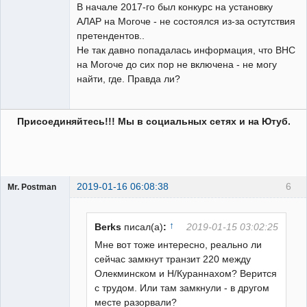
В начале 2017-го был конкурс на установку
АЛАР на Могоче - не состоялся из-за остутствия
претендентов..
Не так давно попадалась информация, что ВНС
на Могоче до сих пор не включена - не могу
найти, где. Правда ли?
Присоединяйтесь!!! Мы в социальных сетях и на Ютуб.
2019-01-16 06:08:38
6
Mr. Postman
Пользователь
Неактивен
↑
Berks
писал(а)
:
2019-01-15 03:02:25
Мне вот тоже интересно, реально ли
сейчас замкнут транзит 220 между
Олекминском и Н/Кураннахом? Верится
с трудом. Или там замкнули - в другом
месте разорвали?