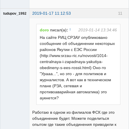
2019-01-17 11:12:53
11
tudupov_1992
Пользователь
Неактивен
↑
doro
писал(а)
:
2019-01-14 13:34:46
На сайте РИЦ СРЗАУ опубликовано
сообщение об объединении некоторых
районов Якутии с ЕЭС России
(http://www.srzau-ric.ru/novosti/1014-
centralnaya-i-zapadnaya-yakutiya-
obedineny-s-ees-rossii.html) Оно-то
"Урааа...", но это - для политиков и
журналистов. А вот как в техническом
плане (РЗА, сетевая и
противоаварийная автоматика) это
аукнется?
Работаю в одном из филиалов ФСК где это
объединение будет. Можете поделиться
опытом где такие объединения приводили к