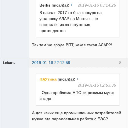
↑
Berks
писал(а)
:
2019-01-16 03:14:26
В начале 2017-го был конкурс на
установку АЛАР на Могоче - не
состоялся из-за остутствия
претендентов
Так там же вроде ВПТ, какая такая АЛАР?!
2019-01-16 22:12:59
8
Lekarь
Пользователь
Неактивен
↑
ПАУтина
писал(а)
:
2019-01-15 02:53:36
Одна проблема НПС-ки режимы мутят
и гадят...
А для каких еще промышленных потребителей
нужна эта параллельная работа с ЕЭС?