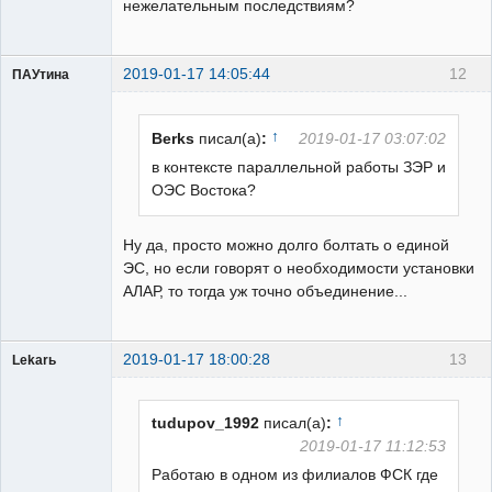
нежелательным последствиям?
2019-01-17 14:05:44
12
ПАУтина
Пользователь
Неактивен
↑
Berks
писал(а)
:
2019-01-17 03:07:02
в контексте параллельной работы ЗЭР и
ОЭС Востока?
Ну да, просто можно долго болтать о единой
ЭС, но если говорят о необходимости установки
АЛАР, то тогда уж точно объединение...
2019-01-17 18:00:28
13
Lekarь
Пользователь
Неактивен
↑
tudupov_1992
писал(а)
:
2019-01-17 11:12:53
Работаю в одном из филиалов ФСК где