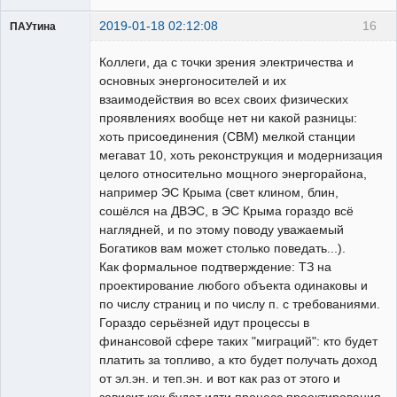
2019-01-18 02:12:08
16
ПАУтина
Пользователь
Коллеги, да с точки зрения электричества и
Неактивен
основных энергоносителей и их
взаимодействия во всех своих физических
проявлениях вообще нет ни какой разницы:
хоть присоединения (СВМ) мелкой станции
мегават 10, хоть реконструкция и модернизация
целого относительно мощного энергорайона,
например ЭС Крыма (свет клином, блин,
сошёлся на ДВЭС, в ЭС Крыма гораздо всё
наглядней, и по этому поводу уважаемый
Богатиков вам может столько поведать...).
Как формальное подтверждение: ТЗ на
проектирование любого объекта одинаковы и
по числу страниц и по числу п. с требованиями.
Гораздо серьёзней идут процессы в
финансовой сфере таких "миграций": кто будет
платить за топливо, а кто будет получать доход
от эл.эн. и теп.эн. и вот как раз от этого и