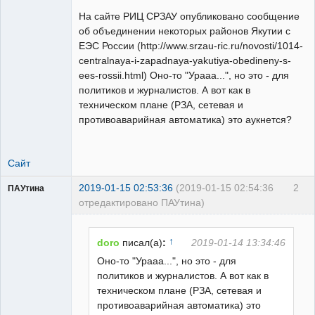
свободный
художник
На сайте РИЦ СРЗАУ опубликовано сообщение
Неактивен
об объединении некоторых районов Якутии с
ЕЭС России (http://www.srzau-ric.ru/novosti/1014-
centralnaya-i-zapadnaya-yakutiya-obedineny-s-
ees-rossii.html) Оно-то "Урааа...", но это - для
политиков и журналистов. А вот как в
техническом плане (РЗА, сетевая и
противоаварийная автоматика) это аукнется?
Сайт
2019-01-15 02:53:36
(2019-01-15 02:54:36
2
ПАУтина
отредактировано ПАУтина)
Пользователь
Неактивен
↑
doro
писал(а)
:
2019-01-14 13:34:46
Оно-то "Урааа...", но это - для
политиков и журналистов. А вот как в
техническом плане (РЗА, сетевая и
противоаварийная автоматика) это