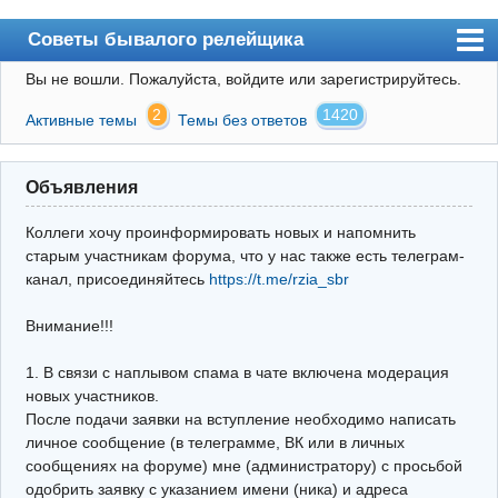
Советы бывалого релейщика
Вы не вошли.
Пожалуйста, войдите или зарегистрируйтесь.
Форум
2
1420
Активные темы
Темы без ответов
Правила
Поиск
Объявления
Регистрация
Коллеги хочу проинформировать новых и напомнить
Вход
старым участникам форума, что у нас также есть телеграм-
канал, присоединяйтесь
https://t.me/rzia_sbr
Архив
Внимание!!!
Почта
Поиск релейщика
1. В связи с наплывом спама в чате включена модерация
новых участников.
Видео РЗиА
После подачи заявки на вступление необходимо написать
личное сообщение (в телеграмме, ВК или в личных
Фотохостинг
сообщениях на форуме) мне (администратору) с просьбой
одобрить заявку с указанием имени (ника) и адреса
Телеграм