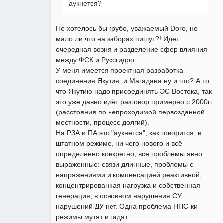
аукнется?
Не хотелось бы грубо, уважаемый Doro, но
мало ли что на заборах пишут?! Идет
очередная возня и разделение сфер влияния
между ФСК и Руссгидро...
У меня имеется проектная разработка
соединения Якутия и Магадана ну и что? А то
что Якутию надо присоединять ЭС Востока, так
это уже давно идёт разговор примерно с 2000гг
(расстояния по непроходимой первозданной
местности, процесс долгий).
На РЗА и ПА это "аукнется", как говорится, в
штатном режиме, ни чего нового и всё
определённо конкретно, все проблемы явно
выраженные: связи длинные, проблемы с
напряжениями и компенсацией реактивной,
концентрированная нагрузка и собственная
генерация, в основном нарушения СУ,
нарушений ДУ нет. Одна проблема НПС-ки
режимы мутят и гадят...