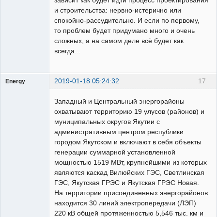
зависит как будет идти процесс проектирования
и строительства: нервно-истерично или
спокойно-рассудительно. И если по первому,
то проблем будет придумано много и очень
сложных, а на самом деле всё будет как
всегда...
2019-01-18 05:24:32
17
Energy
Пользователь
Западный и Центральный энергорайоны
Неактивен
охватывают территорию 19 улусов (районов) и
муниципальных округов Якутии с
административным центром республики
городом Якутском и включают в себя объекты
генерации суммарной установленной
мощностью 1519 МВт, крупнейшими из которых
являются каскад Вилюйских ГЭС, Светлинская
ГЭС, Якутская ГРЭС и Якутская ГРЭС Новая.
На территории присоединенных энергорайонов
находится 30 линий электропередачи (ЛЭП)
220 кВ общей протяженностью 5,546 тыс. км и