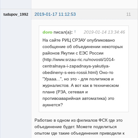
2019-01-17 11:12:53
11
tudupov_1992
Пользователь
Неактивен
↑
doro
писал(а)
:
2019-01-14 13:34:46
На сайте РИЦ СРЗАУ опубликовано
сообщение об объединении некоторых
районов Якутии с ЕЭС России
(http://www.srzau-ric.ru/novosti/1014-
centralnaya-i-zapadnaya-yakutiya-
obedineny-s-ees-rossii.html) Оно-то
"Урааа...", но это - для политиков и
журналистов. А вот как в техническом
плане (РЗА, сетевая и
противоаварийная автоматика) это
аукнется?
Работаю в одном из филиалов ФСК где это
объединение будет. Можете поделиться
опытом где такие объединения приводили к