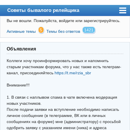
Советы бывалого релейщика
Вы не вошли.
Пожалуйста, войдите или зарегистрируйтесь.
Форум
5
1421
Активные темы
Темы без ответов
Правила
Поиск
Объявления
Регистрация
Коллеги хочу проинформировать новых и напомнить
Вход
старым участникам форума, что у нас также есть телеграм-
канал, присоединяйтесь
https://t.me/rzia_sbr
Архив
Внимание!!!
Почта
Поиск релейщика
1. В связи с наплывом спама в чате включена модерация
новых участников.
Видео РЗиА
После подачи заявки на вступление необходимо написать
личное сообщение (в телеграмме, ВК или в личных
Фотохостинг
сообщениях на форуме) мне (администратору) с просьбой
одобрить заявку с указанием имени (ника) и адреса
Телеграм