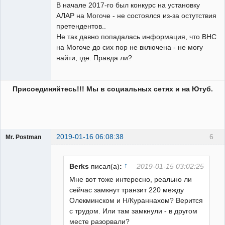
В начале 2017-го был конкурс на установку
АЛАР на Могоче - не состоялся из-за остутствия
претендентов..
Не так давно попадалась информация, что ВНС
на Могоче до сих пор не включена - не могу
найти, где. Правда ли?
Присоединяйтесь!!! Мы в социальных сетях и на Ютуб.
2019-01-16 06:08:38
6
Mr. Postman
Пользователь
Неактивен
↑
Berks
писал(а)
:
2019-01-15 03:02:25
Мне вот тоже интересно, реально ли
сейчас замкнут транзит 220 между
Олекминском и Н/Кураннахом? Верится
с трудом. Или там замкнули - в другом
месте разорвали?