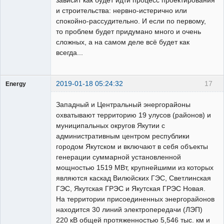
зависит как будет идти процесс проектирования
и строительства: нервно-истерично или
спокойно-рассудительно. И если по первому,
то проблем будет придумано много и очень
сложных, а на самом деле всё будет как
всегда...
2019-01-18 05:24:32
17
Energy
Пользователь
Западный и Центральный энергорайоны
Неактивен
охватывают территорию 19 улусов (районов) и
муниципальных округов Якутии с
административным центром республики
городом Якутском и включают в себя объекты
генерации суммарной установленной
мощностью 1519 МВт, крупнейшими из которых
являются каскад Вилюйских ГЭС, Светлинская
ГЭС, Якутская ГРЭС и Якутская ГРЭС Новая.
На территории присоединенных энергорайонов
находится 30 линий электропередачи (ЛЭП)
220 кВ общей протяженностью 5,546 тыс. км и