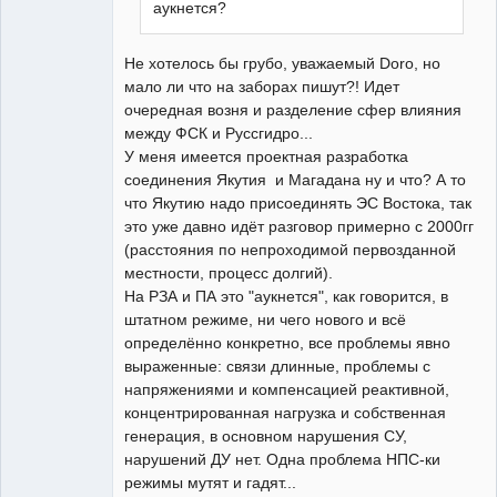
аукнется?
Не хотелось бы грубо, уважаемый Doro, но
мало ли что на заборах пишут?! Идет
очередная возня и разделение сфер влияния
между ФСК и Руссгидро...
У меня имеется проектная разработка
соединения Якутия и Магадана ну и что? А то
что Якутию надо присоединять ЭС Востока, так
это уже давно идёт разговор примерно с 2000гг
(расстояния по непроходимой первозданной
местности, процесс долгий).
На РЗА и ПА это "аукнется", как говорится, в
штатном режиме, ни чего нового и всё
определённо конкретно, все проблемы явно
выраженные: связи длинные, проблемы с
напряжениями и компенсацией реактивной,
концентрированная нагрузка и собственная
генерация, в основном нарушения СУ,
нарушений ДУ нет. Одна проблема НПС-ки
режимы мутят и гадят...