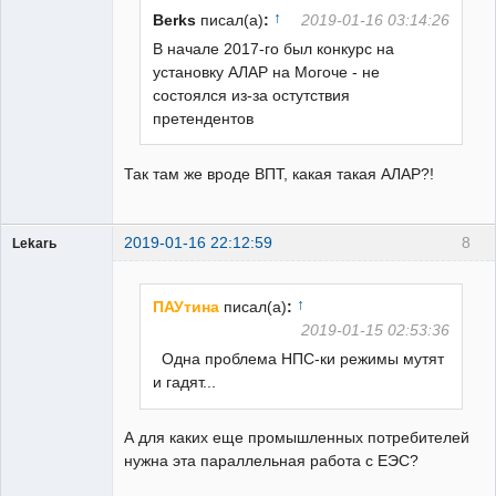
↑
Berks
писал(а)
:
2019-01-16 03:14:26
В начале 2017-го был конкурс на
установку АЛАР на Могоче - не
состоялся из-за остутствия
претендентов
Так там же вроде ВПТ, какая такая АЛАР?!
2019-01-16 22:12:59
8
Lekarь
Пользователь
Неактивен
↑
ПАУтина
писал(а)
:
2019-01-15 02:53:36
Одна проблема НПС-ки режимы мутят
и гадят...
А для каких еще промышленных потребителей
нужна эта параллельная работа с ЕЭС?