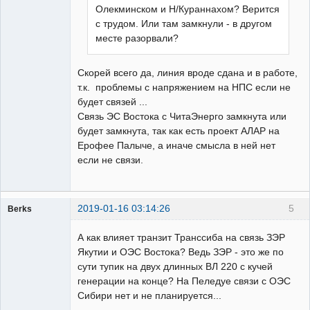
Олекминском и Н/Кураннахом? Верится
с трудом. Или там замкнули - в другом
месте разорвали?
Скорей всего да, линия вроде сдана и в работе,
т.к. проблемы с напряжением на НПС если не
будет связей ...
Связь ЭС Востока с ЧитаЭнерго замкнута или
будет замкнута, так как есть проект АЛАР на
Ерофее Палыче, а иначе смысла в ней нет
если не связи.
2019-01-16 03:14:26
5
Berks
Пользователь
А как влияет транзит Транссиба на связь ЗЭР
Неактивен
Якутии и ОЭС Востока? Ведь ЗЭР - это же по
сути тупик на двух длинных ВЛ 220 с кучей
генерации на конце? На Пеледуе связи с ОЭС
Сибири нет и не планируется...