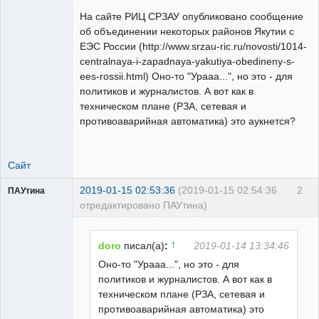
свободный
художник
На сайте РИЦ СРЗАУ опубликовано сообщение
Неактивен
об объединении некоторых районов Якутии с
ЕЭС России (http://www.srzau-ric.ru/novosti/1014-
centralnaya-i-zapadnaya-yakutiya-obedineny-s-
ees-rossii.html) Оно-то "Урааа...", но это - для
политиков и журналистов. А вот как в
техническом плане (РЗА, сетевая и
противоаварийная автоматика) это аукнется?
Сайт
2019-01-15 02:53:36
(2019-01-15 02:54:36
2
ПАУтина
отредактировано ПАУтина)
Пользователь
Неактивен
↑
doro
писал(а)
:
2019-01-14 13:34:46
Оно-то "Урааа...", но это - для
политиков и журналистов. А вот как в
техническом плане (РЗА, сетевая и
противоаварийная автоматика) это