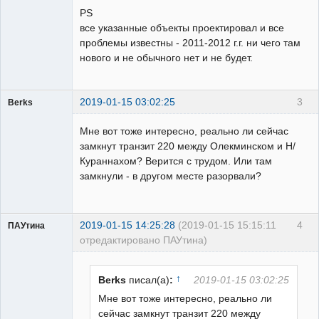
PS
все указанные объекты проектировал и все
проблемы известны - 2011-2012 г.г. ни чего там
нового и не обычного нет и не будет.
2019-01-15 03:02:25
3
Berks
Пользователь
Мне вот тоже интересно, реально ли сейчас
Неактивен
замкнут транзит 220 между Олекминском и Н/
Кураннахом? Верится с трудом. Или там
замкнули - в другом месте разорвали?
2019-01-15 14:25:28
(2019-01-15 15:15:11
4
ПАУтина
отредактировано ПАУтина)
Пользователь
Неактивен
↑
Berks
писал(а)
:
2019-01-15 03:02:25
Мне вот тоже интересно, реально ли
сейчас замкнут транзит 220 между