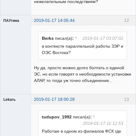
нежелательным последствиям?
2019-01-17 14:05:44
12
ПАУтина
Пользователь
Неактивен
↑
Berks
писал(а)
:
2019-01-17 03:07:02
в контексте параллельной работы ЗЭР и
ОЭС Востока?
Ну да, просто можно долго болтать о единой
ЭС, но если говорят о необходимости установки
АЛАР, то тогда уж точно объединение...
2019-01-17 18:00:28
13
Lekarь
Пользователь
Неактивен
↑
tudupov_1992
писал(а)
:
2019-01-17 11:12:53
Работаю в одном из филиалов ФСК где