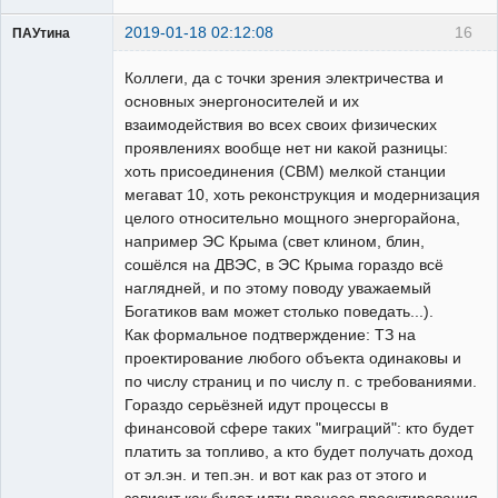
2019-01-18 02:12:08
16
ПАУтина
Пользователь
Коллеги, да с точки зрения электричества и
Неактивен
основных энергоносителей и их
взаимодействия во всех своих физических
проявлениях вообще нет ни какой разницы:
хоть присоединения (СВМ) мелкой станции
мегават 10, хоть реконструкция и модернизация
целого относительно мощного энергорайона,
например ЭС Крыма (свет клином, блин,
сошёлся на ДВЭС, в ЭС Крыма гораздо всё
наглядней, и по этому поводу уважаемый
Богатиков вам может столько поведать...).
Как формальное подтверждение: ТЗ на
проектирование любого объекта одинаковы и
по числу страниц и по числу п. с требованиями.
Гораздо серьёзней идут процессы в
финансовой сфере таких "миграций": кто будет
платить за топливо, а кто будет получать доход
от эл.эн. и теп.эн. и вот как раз от этого и