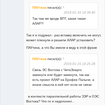
Неактивен
↑
ПАУтина
писал(а)
:
2019-01-16 14:39:40
Так там же вроде ВПТ, какая такая
АЛАР?!
Так я и подумал - раз вставку включить не могут,
может плюнули и решили АЛАР установить?
ПАУтина, а что Вы имели в виду в этой фразе
↑
ПАУтина
писал(а)
:
2019-01-15 14:25:28
Связь ЭС Востока с ЧитаЭнерго
замкнута или будет замкнута, так как
есть проект АЛАР на Ерофее Палыче, а
иначе смысла в ней нет если не связи
в контексте параллельной работы ЗЭР и ОЭС
Востока? Что-то я недопонял...