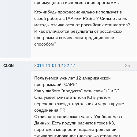
преимущества использования программы.
Кто-нибудь профессионально использует в
своей работе ETAP или PSS/E ? Сильно ли их
методы отличаются от российских стандартов?
И как отличаются результаты от российских
программ и вычисления традиционным
способом?
2014-11-01 12:32:47
25
CLON
Пользуемся уже лет 12 американской
программаой "САРЕ".
Модератор
Как у любого "продукта" есть свои "+" и "-".
Она умеет считатать токи КЗ в учетом
Неактивен
переходов звезда-теугольник и через другие
соединения ТР.
Отличнаяграфическая часть. Удобная База
Данных. Есть подули расчетов токов КЗ,
перетоков мощности, параметров линии,
эквивалентирование (несколько странное),