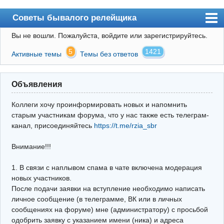
Советы бывалого релейщика
Вы не вошли.
Пожалуйста, войдите или зарегистрируйтесь.
Форум
5
1421
Активные темы
Темы без ответов
Правила
Поиск
Объявления
Регистрация
Коллеги хочу проинформировать новых и напомнить
Вход
старым участникам форума, что у нас также есть телеграм-
канал, присоединяйтесь
https://t.me/rzia_sbr
Архив
Внимание!!!
Почта
Поиск релейщика
1. В связи с наплывом спама в чате включена модерация
новых участников.
Видео РЗиА
После подачи заявки на вступление необходимо написать
личное сообщение (в телеграмме, ВК или в личных
Фотохостинг
сообщениях на форуме) мне (администратору) с просьбой
одобрить заявку с указанием имени (ника) и адреса
Телеграм