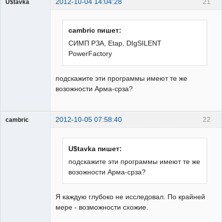
2012-10-04 14:04:28
21
U$tavka
Пользователь
Неактивен
cambric пишет:
СИМП РЗА, Etap, DIgSILENT
PowerFactory
подскажите эти программы имеют те же
возожности Арма-срза?
2012-10-05 07:58:40
22
cambric
Пользователь
Неактивен
U$tavka пишет:
подскажите эти программы имеют те же
возожности Арма-срза?
Я каждую глубоко не исследовал. По крайней
мере - возможности схожие.