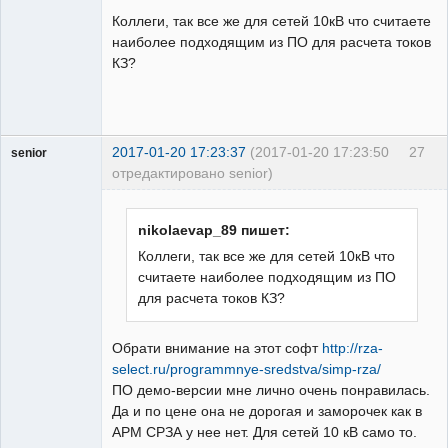
Коллеги, так все же для сетей 10кВ что считаете
Неактивен
наиболее подходящим из ПО для расчета токов
КЗ?
2017-01-20 17:23:37
(2017-01-20 17:23:50
27
senior
отредактировано senior)
Пользователь
Неактивен
nikolaevap_89 пишет:
Коллеги, так все же для сетей 10кВ что
считаете наиболее подходящим из ПО
для расчета токов КЗ?
Обрати внимание на этот софт
http://rza-
select.ru/programmnye-sredstva/simp-rza/
ПО демо-версии мне лично очень понравилась.
Да и по цене она не дорогая и заморочек как в
АРМ СРЗА у нее нет. Для сетей 10 кВ само то.