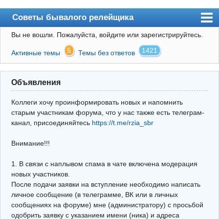
Советы бывалого релейщика
Вы не вошли.
Пожалуйста, войдите или зарегистрируйтесь.
Форум
5
1421
Активные темы
Темы без ответов
Правила
Поиск
Объявления
Регистрация
Коллеги хочу проинформировать новых и напомнить
Вход
старым участникам форума, что у нас также есть телеграм-
канал, присоединяйтесь
https://t.me/rzia_sbr
Архив
Внимание!!!
Почта
Поиск релейщика
1. В связи с наплывом спама в чате включена модерация
новых участников.
Видео РЗиА
После подачи заявки на вступление необходимо написать
личное сообщение (в телеграмме, ВК или в личных
Фотохостинг
сообщениях на форуме) мне (администратору) с просьбой
одобрить заявку с указанием имени (ника) и адреса
Телеграм