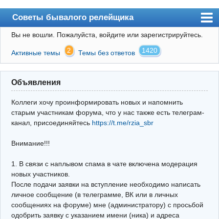
Советы бывалого релейщика
Вы не вошли.
Пожалуйста, войдите или зарегистрируйтесь.
Форум
2
1420
Активные темы
Темы без ответов
Правила
Поиск
Объявления
Регистрация
Коллеги хочу проинформировать новых и напомнить
Вход
старым участникам форума, что у нас также есть телеграм-
канал, присоединяйтесь
https://t.me/rzia_sbr
Архив
Внимание!!!
Почта
Поиск релейщика
1. В связи с наплывом спама в чате включена модерация
новых участников.
Видео РЗиА
После подачи заявки на вступление необходимо написать
личное сообщение (в телеграмме, ВК или в личных
Фотохостинг
сообщениях на форуме) мне (администратору) с просьбой
одобрить заявку с указанием имени (ника) и адреса
Телеграм