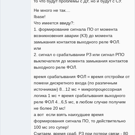
то что будут проблемы с ДУ, но и будут с СУ.
Не много не так....
Ibase!
Что имеется ввиду?:
1. формирование сигнала ПО от момента
возникновения аварии (КЗ) до момента
замыкания контактов выходного реле ФОЛ.
или
2. сигнал о срабатывании РЗ или сигнал РПО
выключателя до момента замыкания контактов
выходного реле ФОЛ.
время срабатывания ФОЛ = время отстройки от
помехи дискретного входа (по различным
источникам) 8...12 мс + микропроцессорная
логика 1 мс + время срабатывания выходного
реле ФОЛ 4...6,5 мс, в любом случае получим
не более 20 мс!
а вот если взять наихудшее время
формирования сигнала ПО, то действительно
100 мс это супер!
Считаем, время сраб. РЗ при потери связи - 80