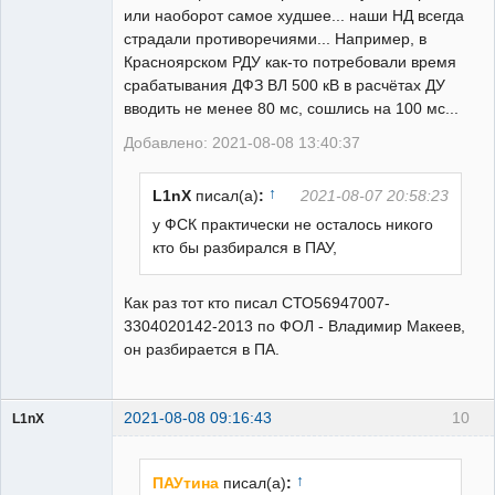
или наоборот самое худшее... наши НД всегда
страдали противоречиями... Например, в
Красноярском РДУ как-то потребовали время
срабатывания ДФЗ ВЛ 500 кВ в расчётах ДУ
вводить не менее 80 мс, сошлись на 100 мс...
Добавлено: 2021-08-08 13:40:37
↑
L1nX
писал(а)
:
2021-08-07 20:58:23
у ФСК практически не осталось никого
кто бы разбирался в ПАУ,
Как раз тот кто писал СТО56947007-
3304020142-2013 по ФОЛ - Владимир Макеев,
он разбирается в ПА.
2021-08-08 09:16:43
10
L1nX
Пользователь
Неактивен
↑
ПАУтина
писал(а)
: