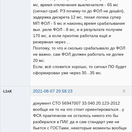
мс, время отключения выключателя - 65 мс
(сигнал сраб. РЗ почему-то до ФОЛ не дошёл),
задержка дискрета 12 мс, тихая логика супер
МП ФОЛ - 5 мс и наконец время срабатывания
вых. реле ФОЛ - 8 мс, и в результате получим
170 мс, а если приэтом работала ещё и
резервная через ...
Поэтому, то что и сколько срабатывало до ФОЛ
не важно, сам ФОЛ должен работать не долее
20 мс.
Если, всё сложится хорошо, то сигнал ПО будет
сформирован уже через 30...35 мс.
2021-08-07 20:58:23
8
L1nX
Пользователь
документ СТО 56947007 33.040.20.123-2012
Неактивен
вообще не то на что стоит ориентироваться...у
ФСК практически не осталось никого кто бы
разбирался в ПАУ, да и сам стандарт уже не
бьется с ГОСТами, некоторые моменты вообще