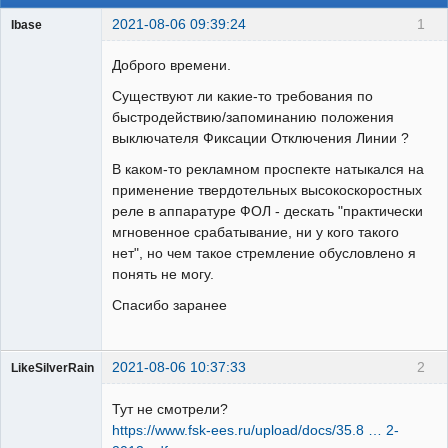
2021-08-06 09:39:24
1
Ibase
УРОВ суров!
Доброго времени.
Неактивен
Существуют ли какие-то требования по
быстродействию/запоминанию положения
выключателя Фиксации Отключения Линии ?
В каком-то рекламном проспекте натыкался на
применение твердотельных высокоскоростных
реле в аппаратуре ФОЛ - дескать "практически
мгновенное срабатывание, ни у кого такого
нет", но чем такое стремление обусловлено я
понять не могу.
Спасибо заранее
2021-08-06 10:37:33
2
LikeSilverRain
Пользователь
Тут не смотрели?
Неактивен
https://www.fsk-ees.ru/upload/docs/35.8 … 2-