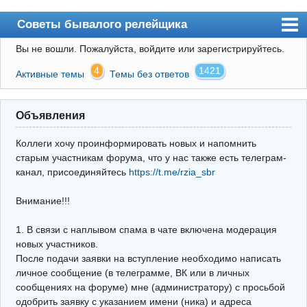
Советы бывалого релейщика
Вы не вошли.
Пожалуйста, войдите или зарегистрируйтесь.
Форум
4
1421
Активные темы
Темы без ответов
Правила
Поиск
Объявления
Регистрация
Коллеги хочу проинформировать новых и напомнить
Вход
старым участникам форума, что у нас также есть телеграм-
канал, присоединяйтесь
https://t.me/rzia_sbr
Архив
Внимание!!!
Почта
Поиск релейщика
1. В связи с наплывом спама в чате включена модерация
новых участников.
Видео РЗиА
После подачи заявки на вступление необходимо написать
личное сообщение (в телеграмме, ВК или в личных
Фотохостинг
сообщениях на форуме) мне (администратору) с просьбой
одобрить заявку с указанием имени (ника) и адреса
Телеграм