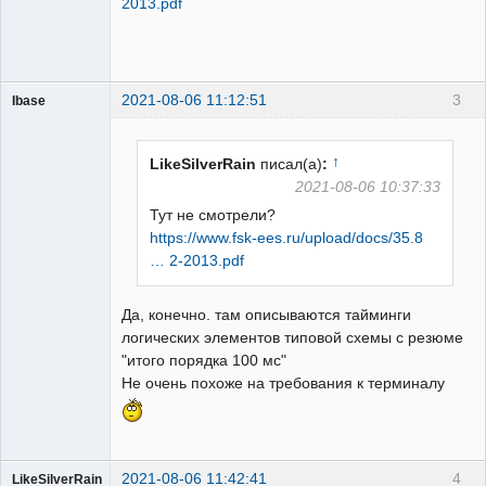
2013.pdf
2021-08-06 11:12:51
3
Ibase
УРОВ суров!
Неактивен
↑
LikeSilverRain
писал(а)
:
2021-08-06 10:37:33
Тут не смотрели?
https://www.fsk-ees.ru/upload/docs/35.8
… 2-2013.pdf
Да, конечно. там описываются тайминги
логических элементов типовой схемы с резюме
"итого порядка 100 мс"
Не очень похоже на требования к терминалу
2021-08-06 11:42:41
4
LikeSilverRain