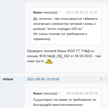
Пользователь
Неактивен
↑
Ibase
писал(а)
:
2021-08-06 11:12:51
Да, конечно. там описываются тайминги
логических элементов типовой схемы с
резюме "итого порядка 100 мс"
Не очень похоже на требования к
терминалу
Проверил типовой бланк ФОЛ ТТ ТЧКД по
письму ФСК №Ц0_ИД_182 от 30.03.2015 - там
тоже пусто
2021-08-06 13:03:00
5
n00buK
Пользователь
Неактивен
↑
Ibase
писал(а)
:
2021-08-06 09:39:24
Существуют ли какие-то требования по
быстродействию/запоминанию