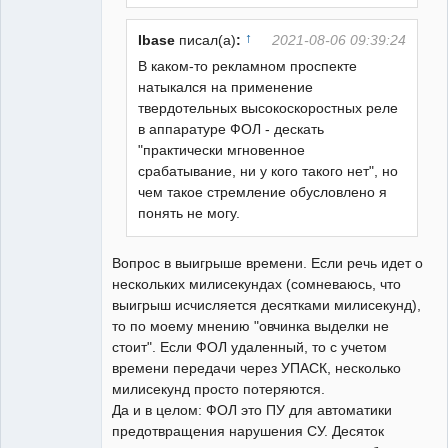
↑
Ibase
писал(а)
:
2021-08-06 09:39:24
В каком-то рекламном проспекте
натыкался на применение
твердотельных высокоскоростных реле
в аппаратуре ФОЛ - дескать
"практически мгновенное
срабатывание, ни у кого такого нет", но
чем такое стремление обусловлено я
понять не могу.
Вопрос в выигрыше времени. Если речь идет о
нескольких милисекундах (сомневаюсь, что
выигрыш исчисляется десятками милисекунд),
то по моему мнению "овчинка выделки не
стоит". Если ФОЛ удаленный, то с учетом
времени передачи через УПАСК, несколько
милисекунд просто потеряются.
Да и в целом: ФОЛ это ПУ для автоматики
предотвращения нарушения СУ. Десяток