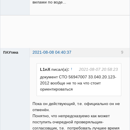
вилами по воде...
2021-08-08 04:40:37
9
ПАУтина
Пользователь
Неактивен
↑
L1nX
писал(а)
:
2021-08-07 20:58:23
документ СТО 56947007 33.040.20.123-
2012 вообще не то на что стоит
ориентироваться
Пока он действующий, т.е. официально он не
отменён.
Понятно, что непредсказуемо как может
поступить очередной проверяльщик-
согласовщик, т.е. потребовать лучшее время