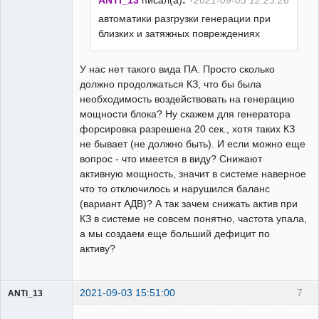
ANTi_13
писал(а)
:
2021-09-03 12:23:26
автоматики разгрузки генерации при
близких и затяжных повреждениях
У нас нет такого вида ПА. Просто сколько
должно продолжаться КЗ, что бы была
необходимость воздействовать на генерацию
мощности блока? Ну скажем для генератора
форсировка разрешена 20 сек., хотя таких КЗ
не бывает (не должно быть). И если можно еще
вопрос - что имеется в виду? Снижают
активную мощность, значит в системе наверное
что то отключилось и нарушился баланс
(вариант АДВ)? А так зачем снижать актив при
КЗ в системе не совсем понятно, частота упала,
а мы создаем еще больший дефицит по
активу?
2021-09-03 15:51:00
7
ANTi_13
Пользователь