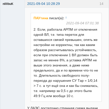
2021-09-04 10:28:29
14
n00buK
Пользователь
Неактивен
↑
ПАУтина
писал(а)
:
2021-09-04 07:01:38
2. Если, работала АРПМ от отключения
одной ВЛ, т.е. типа переток для
оставшихся связей превышен, опять же
настройки не корректны, так как каким
образом рассчитывалась устойчивость,
если при отключении 1 ВЛ должен быть
запас не менее 8%, а уставка АРПМ не
выше этого значения, а даже ниже
предельного, да и по времени что-то не
то. Длительность свободного полу-
периода до нарушения СУ Tар = 1/0,14
> 7 с. а тут ещё она и как бы снижалась,
т.е. например за 0,5 с до этого была
49.9 Гц или вообще 10 с.
У ЛАЭС достаточно странная схема выдачи