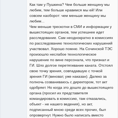
художник
Как там у Пушкина? Чем больше женщину мы
Неактивен
любим, тем больше нравимся мы ей! Или
совсем наоборот: чем меньше женщину мы
любим...
Чем меньше трескотни в СМИ и информации у
вышестоящих органов, тем успешнее идет
расследование. Сам неоднократно в комиссиях
по расследованию технологических нарушений
участвовал. Хорошо помню. На Сочинской ТЭС
произошло неслабое технологическое
нарушение по вине персонала, что признал и
ГИ. Шло долгое перетягивание каната. Отстоял
свою точку зрения, совпадавшую с точкой
зрения ГИ (виноват, уже наказан). Далеко за
полночь созваниваюсь с директором, тот акт
одобряет. Но когда это дошло до вышестоящего
органа (просил их представителя
командировать в комиссию, там отказались,
объект - не нашего ведения), но акт,
подписанный мною среди всех прочих, был
опровергнут. Нужно было написать вместо