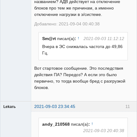
названием? АДВ действует на отключение
блоков про тем же причинам, а именно
отключение нагрузки в э/системе.
Добавлено: 2021-09-04 00:40:38
↑
Sm@rt
писал(а)
:
2021-09-03 11:12:12
Вчера в ЭС снижалась частота до 49,86
Гц.
Вот стартовое сообщение. Это последствия
действия ПА? Передоз? А если это было
первично, то тогда вообще бред с разгрузкой
блоков.
2021-09-03 23:34:45
11
Lekarь
Пользователь
Неактивен
↑
andy_210568
писал(а)
:
2021-09-03 20:40:38