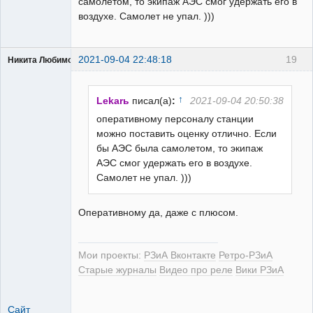
самолетом, то экипаж АЭС смог удержать его в
воздухе. Самолет не упал. )))
2021-09-04 22:48:18
19
Никита Любимов
↑
Lekarь
писал(а)
:
2021-09-04 20:50:38
оперативному персоналу станции
можно поставить оценку отлично. Если
РЕЛЕктрик
бы АЭС была самолетом, то экипаж
Неактивен
АЭС смог удержать его в воздухе.
Самолет не упал. )))
Оперативному да, даже с плюсом.
Мои проекты:
РЗиА Вконтакте
Ретро-РЗиА
Старые журналы
Видео про реле
Вики РЗиА
Сайт