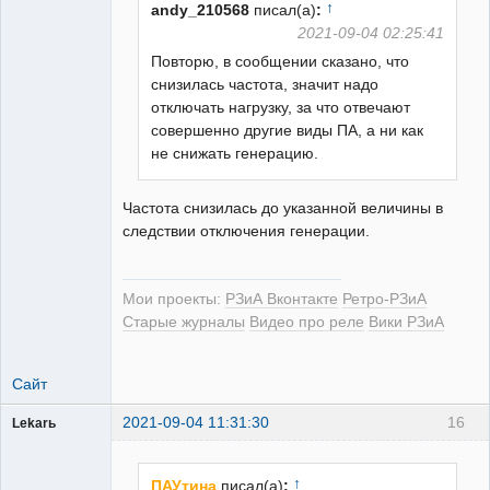
↑
andy_210568
писал(а)
:
2021-09-04 02:25:41
Повторю, в сообщении сказано, что
РЕЛЕктрик
снизилась частота, значит надо
Неактивен
отключать нагрузку, за что отвечают
совершенно другие виды ПА, а ни как
не снижать генерацию.
Частота снизилась до указанной величины в
следствии отключения генерации.
Мои проекты:
РЗиА Вконтакте
Ретро-РЗиА
Старые журналы
Видео про реле
Вики РЗиА
Сайт
2021-09-04 11:31:30
16
Lekarь
Пользователь
Неактивен
↑
ПАУтина
писал(а)
: