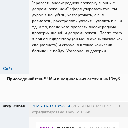
"провести внеочередную проверку знаний с
депремированием" сформулировать так: "ты
дурак, г..но, убить, четвертовать, с г...м
размазать, расстрелять, уволить, утопить в г... и
т.д. и т.п, после чего провести внеочередную
проверку знаний и депремировать. После этого
я пошел к директору (он меня очень уважал как
специалиста) и сказал: я в такие комиссии
больше не пойду. Уговорил на доверии
Сайт
Присоединяйтесь!!! Мы в социальных сетях и на Ютуб.
2021-09-03 13:58:14
(2021-09-03 14:01:47
6
andy_210568
отредактировано andy_210568)
Пользователь
Неактивен
↑