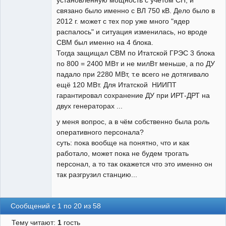
установленную мощность с учётом СН, и
связано было именно с ВЛ 750 кВ. Дело было в
2012 г. может с тех пор уже много "ядер
распалось" и ситуация изменилась, но вроде
СВМ был именно на 4 блока.
Тогда защищал СВМ по Итатской ГРЭС 3 блока
по 800 = 2400 МВт и не милВт меньше, а по ДУ
падало при 2280 МВт, т.е всего не дотягивало
ещё 120 МВт. Для Итатской НИИПТ
гарантировал сохранение ДУ при ИРТ-ДРТ на
двух генераторах ...
у меня вопрос, а в чём собственно была роль
оперативного персонала?
суть: пока вообще на понятно, что и как
работало, может пока не будем трогать
персонал, а то так окажется что это именно он
так разгрузил станцию...
Сообщений с 1 по 20 из 58
Тему читают:
1
гость