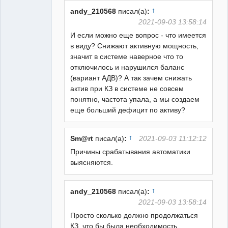
Неактивен
↑
andy_210568
писал(а)
:
2021-09-03 13:58:14
И если можно еще вопрос - что имеется
в виду? Снижают активную мощность,
значит в системе наверное что то
отключилось и нарушился баланс
(вариант АДВ)? А так зачем снижать
актив при КЗ в системе не совсем
понятно, частота упала, а мы создаем
еще больший дефицит по активу?
↑
Sm@rt
писал(а)
:
2021-09-03 11:12:12
Причины срабатывания автоматики
выясняются.
↑
andy_210568
писал(а)
:
2021-09-03 13:58:14
Просто сколько должно продолжаться
КЗ, что бы была необходимость