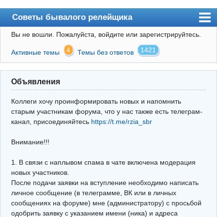
Советы бывалого релейщика
Вы не вошли.
Пожалуйста, войдите или зарегистрируйтесь.
Форум
4
1421
Активные темы
Темы без ответов
Правила
Поиск
Объявления
Регистрация
Коллеги хочу проинформировать новых и напомнить
Вход
старым участникам форума, что у нас также есть телеграм-
канал, присоединяйтесь
https://t.me/rzia_sbr
Архив
Внимание!!!
Почта
Поиск релейщика
1. В связи с наплывом спама в чате включена модерация
новых участников.
Видео РЗиА
После подачи заявки на вступление необходимо написать
личное сообщение (в телеграмме, ВК или в личных
Фотохостинг
сообщениях на форуме) мне (администратору) с просьбой
одобрить заявку с указанием имени (ника) и адреса
Телеграм