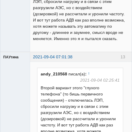
ЛЭП, сбросили нагрузку и в связи с этим
разгрузили АЭС, но с воздействием
(дозировкой) не рассчитали и уронили частоту.
И вот тут работа АДВ как раз вполне возможна,
хотя можете называть эту автоматику по
другому - длиннее и заумнее, смысл вроде не
меняется. Именно это я и пытался сказать.
2021-09-04 07:01:38
13
ПАУтина
Пользователь
Неактивен
↑
andy_210568
писал(а)
:
2021-09-04 02:25:41
Второй вариант этого "глухого
телефона" (то бишь первичного
сообщения) - отключилась ЛЭП,
сбросили нагрузку и в связи с этим
разгрузили АЭС, но с воздействием
(дозировкой) не рассчитали и уронили
частоту. И вот тут работа АДВ как раз
вполне возможна, хотя можете