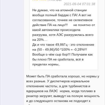
2021-09-04 07:01:38
Не думаю, что на атомной станции
вообще полный бардак с ПА! А вот не
согласованное, точнее не селективное
действие ПА на лицо!!! не понятно от
какой автоматики происходила
разгрузка, хотя АЭС разгрузилась всего
на 20%....
Да и что такое 49,86Гц - это отклонение
на (50 - 49,86)/50 *100% = -0,28%!!!
Вообще о чём сыр бор!!! Получаем как
бы плохо ПА не сработала, всё в
пределах нормы,.
Может быть ПА сработала хорошо, но нормы у
всех разные. У диспетчеров нормальное
отклонение частоты, а для турбинистов и
ядерщиков на ЛАЭС норма, когда топливо в
реактор загрузят, выведут на полную мощность
и до следующего останова не подходят к