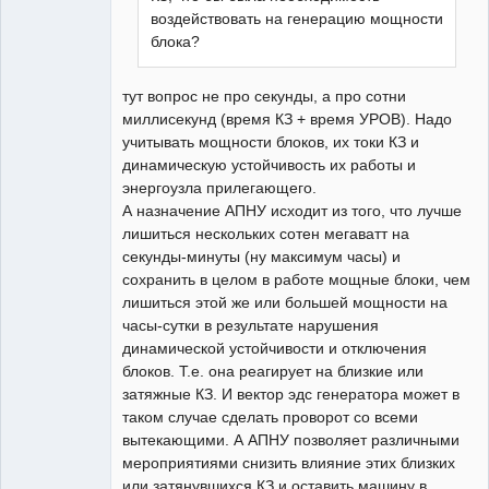
воздействовать на генерацию мощности
блока?
тут вопрос не про секунды, а про сотни
миллисекунд (время КЗ + время УРОВ). Надо
учитывать мощности блоков, их токи КЗ и
динамическую устойчивость их работы и
энергоузла прилегающего.
А назначение АПНУ исходит из того, что лучше
лишиться нескольких сотен мегаватт на
секунды-минуты (ну максимум часы) и
сохранить в целом в работе мощные блоки, чем
лишиться этой же или большей мощности на
часы-сутки в результате нарушения
динамической устойчивости и отключения
блоков. Т.е. она реагирует на близкие или
затяжные КЗ. И вектор эдс генератора может в
таком случае сделать проворот со всеми
вытекающими. А АПНУ позволяет различными
мероприятиями снизить влияние этих близких
или затянувшихся КЗ и оставить машину в