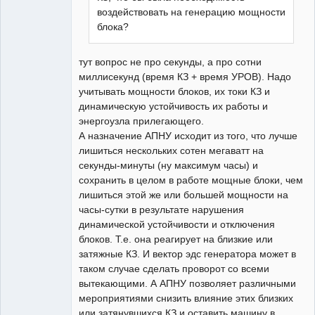
воздействовать на генерацию мощности
блока?
тут вопрос не про секунды, а про сотни
миллисекунд (время КЗ + время УРОВ). Надо
учитывать мощности блоков, их токи КЗ и
динамическую устойчивость их работы и
энергоузла прилегающего.
А назначение АПНУ исходит из того, что лучше
лишиться нескольких сотен мегаватт на
секунды-минуты (ну максимум часы) и
сохранить в целом в работе мощные блоки, чем
лишиться этой же или большей мощности на
часы-сутки в результате нарушения
динамической устойчивости и отключения
блоков. Т.е. она реагирует на близкие или
затяжные КЗ. И вектор эдс генератора может в
таком случае сделать проворот со всеми
вытекающими. А АПНУ позволяет различными
мероприятиями снизить влияние этих близких
или затянувшихся КЗ и оставить машину в