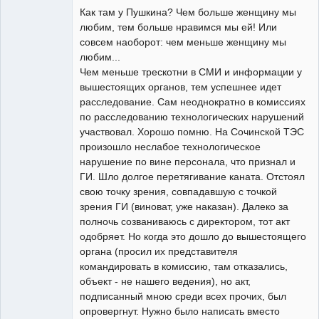
художник
Как там у Пушкина? Чем больше женщину мы
Неактивен
любим, тем больше нравимся мы ей! Или
совсем наоборот: чем меньше женщину мы
любим...
Чем меньше трескотни в СМИ и информации у
вышестоящих органов, тем успешнее идет
расследование. Сам неоднократно в комиссиях
по расследованию технологических нарушений
участвовал. Хорошо помню. На Сочинской ТЭС
произошло неслабое технологическое
нарушение по вине персонала, что признал и
ГИ. Шло долгое перетягивание каната. Отстоял
свою точку зрения, совпадавшую с точкой
зрения ГИ (виноват, уже наказан). Далеко за
полночь созваниваюсь с директором, тот акт
одобряет. Но когда это дошло до вышестоящего
органа (просил их представителя
командировать в комиссию, там отказались,
объект - не нашего ведения), но акт,
подписанный мною среди всех прочих, был
опровергнут. Нужно было написать вместо