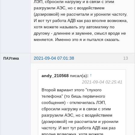
ЛЭП, сбросили нагрузку и в связи с этим
разгрузили АЭС, но с воздействием
(дозировкой) не рассчитали и уронили частоту.
И вот тут работа АДВ как раз вполне возможна,
хотя можете называть эту автоматику по
другому - длиннее и заумнее, смысл вроде не
меняется. Именно это я и пытался сказать.
2021-09-04 07:01:38
13
ПАУтина
Пользователь
Неактивен
↑
andy_210568
писал(а)
:
2021-09-04 02:25:41
Второй вариант этого "глухого
телефона" (то бишь первичного
сообщения) - отключилась ЛЭП,
сбросили нагрузку и в связи с этим
разгрузили АЭС, но с воздействием
(дозировкой) не рассчитали и уронили
частоту. И вот тут работа АДВ как раз
вполне возможна, хотя можете