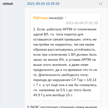
2021-09-04 10:28:29
14
n00buK
Пользователь
Неактивен
↑
ПАУтина
писал(а)
:
2021-09-04 07:01:38
2. Если, работала АРПМ от отключения
одной ВЛ, т.е. типа переток для
оставшихся связей превышен, опять же
настройки не корректны, так как каким
образом рассчитывалась устойчивость,
если при отключении 1 ВЛ должен быть
запас не менее 8%, а уставка АРПМ не
выше этого значения, а даже ниже
предельного, да и по времени что-то не
то. Длительность свободного полу-
периода до нарушения СУ Tар = 1/0,14
> 7 с. а тут ещё она и как бы снижалась,
т.е. например за 0,5 с до этого была
49.9 Гц или вообще 10 с.
У ЛАЭС достаточно странная схема выдачи