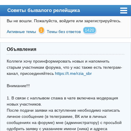
Советы бывалого релейщика
Вы не вошли.
Пожалуйста, войдите или зарегистрируйтесь.
Форум
1
1420
Активные темы
Темы без ответов
Правила
Поиск
Объявления
Регистрация
Коллеги хочу проинформировать новых и напомнить
Вход
старым участникам форума, что у нас также есть телеграм-
канал, присоединяйтесь
https://t.me/rzia_sbr
Архив
Внимание!!!
Почта
Поиск релейщика
1. В связи с наплывом спама в чате включена модерация
новых участников.
Видео РЗиА
После подачи заявки на вступление необходимо написать
личное сообщение (в телеграмме, ВК или в личных
Фотохостинг
сообщениях на форуме) мне (администратору) с просьбой
одобрить заявку с указанием имени (ника) и адреса
Телеграм