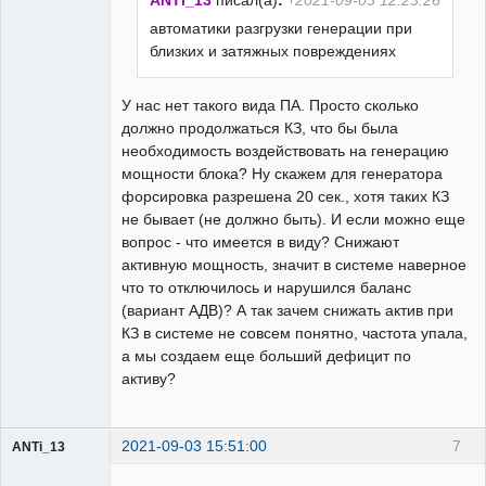
ANTi_13
писал(а)
:
2021-09-03 12:23:26
автоматики разгрузки генерации при
близких и затяжных повреждениях
У нас нет такого вида ПА. Просто сколько
должно продолжаться КЗ, что бы была
необходимость воздействовать на генерацию
мощности блока? Ну скажем для генератора
форсировка разрешена 20 сек., хотя таких КЗ
не бывает (не должно быть). И если можно еще
вопрос - что имеется в виду? Снижают
активную мощность, значит в системе наверное
что то отключилось и нарушился баланс
(вариант АДВ)? А так зачем снижать актив при
КЗ в системе не совсем понятно, частота упала,
а мы создаем еще больший дефицит по
активу?
2021-09-03 15:51:00
7
ANTi_13
Пользователь