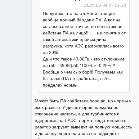
2021-09-04 07:01:38
Не думаю, что на атомной станции
вообще полный бардак с ПА! А вот не
согласованное, точнее не селективное
действие ПА на лицо!!! не понятно от
какой автоматики происходила
разгрузка, хотя АЭС разгрузилась всего
на 20%....
Да и что такое 49,86Гц - это отклонение
на (50 - 49,86)/50 *100% = -0,28%!!!
Вообще о чём сыр бор!!! Получаем как
бы плохо ПА не сработала, всё в
пределах нормы,.
Может быть ПА сработала хорошо, но нормы у
всех разные. У диспетчеров нормальное
отклонение частоты, а для турбинистов и
ядерщиков на ЛАЭС норма, когда топливо в
реактор загрузят, выведут на полную мощность
и до следующего останова не подходят к