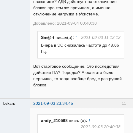
названием? АДВ действует на отключение
блоков про тем же причинам, а именно
отключение нагрузки в э/системе.
Добавлено: 2021-09-04 00:40:38
↑
Sm@rt
писал(а)
:
2021-09-03 11:12:12
Вчера в ЭС снижалась частота до 49,86
Гц.
Вот стартовое сообщение. Это последствия
действия ПА? Передоз? А если это было
первично, то тогда вообще бред с разгрузкой
блоков.
2021-09-03 23:34:45
11
Lekarь
Пользователь
Неактивен
↑
andy_210568
писал(а)
:
2021-09-03 20:40:38