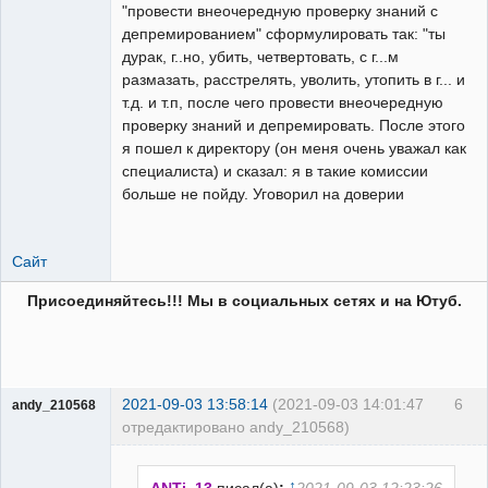
"провести внеочередную проверку знаний с
депремированием" сформулировать так: "ты
дурак, г..но, убить, четвертовать, с г...м
размазать, расстрелять, уволить, утопить в г... и
т.д. и т.п, после чего провести внеочередную
проверку знаний и депремировать. После этого
я пошел к директору (он меня очень уважал как
специалиста) и сказал: я в такие комиссии
больше не пойду. Уговорил на доверии
Сайт
Присоединяйтесь!!! Мы в социальных сетях и на Ютуб.
2021-09-03 13:58:14
(2021-09-03 14:01:47
6
andy_210568
отредактировано andy_210568)
Пользователь
Неактивен
↑