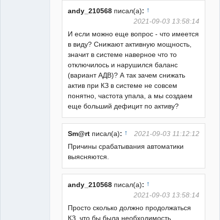
Неактивен
↑
andy_210568
писал(а)
:
2021-09-03 13:58:14
И если можно еще вопрос - что имеется
в виду? Снижают активную мощность,
значит в системе наверное что то
отключилось и нарушился баланс
(вариант АДВ)? А так зачем снижать
актив при КЗ в системе не совсем
понятно, частота упала, а мы создаем
еще больший дефицит по активу?
↑
Sm@rt
писал(а)
:
2021-09-03 11:12:12
Причины срабатывания автоматики
выясняются.
↑
andy_210568
писал(а)
:
2021-09-03 13:58:14
Просто сколько должно продолжаться
КЗ, что бы была необходимость