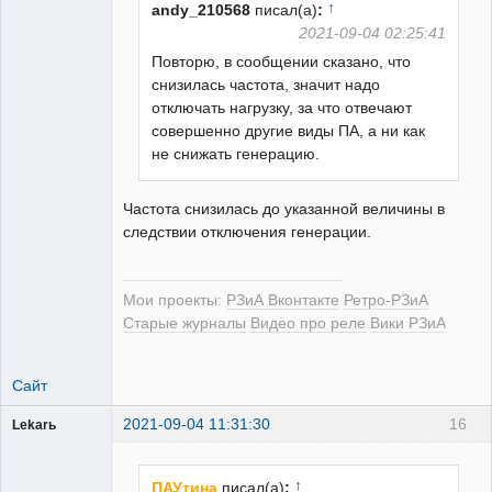
↑
andy_210568
писал(а)
:
2021-09-04 02:25:41
Повторю, в сообщении сказано, что
РЕЛЕктрик
снизилась частота, значит надо
Неактивен
отключать нагрузку, за что отвечают
совершенно другие виды ПА, а ни как
не снижать генерацию.
Частота снизилась до указанной величины в
следствии отключения генерации.
Мои проекты:
РЗиА Вконтакте
Ретро-РЗиА
Старые журналы
Видео про реле
Вики РЗиА
Сайт
2021-09-04 11:31:30
16
Lekarь
Пользователь
Неактивен
↑
ПАУтина
писал(а)
: