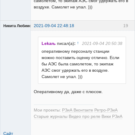
самолетом, то экипаж АЭС смог удержать его в
воздухе. Самолет не упал. )))
2021-09-04 22:48:18
19
Никита Любимов
↑
Lekarь
писал(а)
:
2021-09-04 20:50:38
оперативному персоналу станции
можно поставить оценку отлично. Если
РЕЛЕктрик
бы АЭС была самолетом, то экипаж
Неактивен
АЭС смог удержать его в воздухе.
Самолет не упал. )))
Оперативному да, даже с плюсом.
Мои проекты:
РЗиА Вконтакте
Ретро-РЗиА
Старые журналы
Видео про реле
Вики РЗиА
Сайт