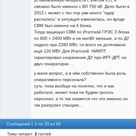
установленную мощность с учётом СН, и
связано было именно с ВЛ 750 кВ. Дело было в
2012 г. может с тех пор уже много "ядер
распалось" и ситуация изменилась, но вроде
СВМ был именно на 4 блока.
Тогда защищал СВМ по Итатской ГРЭС 3 блока
по 800 = 2400 МВт и не милВт меньше, а по ДУ
падало при 2280 МВт, т.е всего не дотягивало
ещё 120 МВт. Для Итатской НИИПТ
гарантировал сохранение ДУ при ИРТ-ДРТ на
двух генераторах ...
у меня вопрос, а в чём собственно была роль
оперативного персонала?
суть: пока вообще на понятно, что и как
работало, может пока не будем трогать
персонал, а то так окажется что это именно он
так разгрузил станцию...
Сообщений с 1 по 20 из 58
Тему читают:
2
гостей