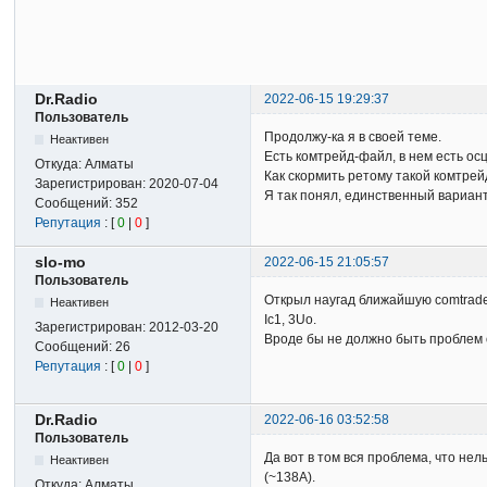
Dr.Radio
2022-06-15 19:29:37
Пользователь
Продолжу-ка я в своей теме.
Неактивен
Есть комтрейд-файл, в нем есть ос
Откуда:
Алматы
Как скормить ретому такой комтре
Зарегистрирован:
2020-07-04
Я так понял, единственный вариант
Сообщений:
352
Репутация
: [
0
|
0
]
slo-mo
2022-06-15 21:05:57
Пользователь
Открыл наугад ближайшую comtrade-о
Неактивен
Ic1, 3Uo.
Зарегистрирован:
2012-03-20
Вроде бы не должно быть проблем 
Сообщений:
26
Репутация
: [
0
|
0
]
Dr.Radio
2022-06-16 03:52:58
Пользователь
Да вот в том вся проблема, что нел
Неактивен
(~138А).
Откуда:
Алматы