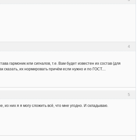
4
тава гармоник или сигналов, т.е. Вам будет известен их состав (для
так сказать, их нормировать причём если нужно и по ГОСТ....
5
 из них я я могу сложить всё, что мне угодно. И складываю.