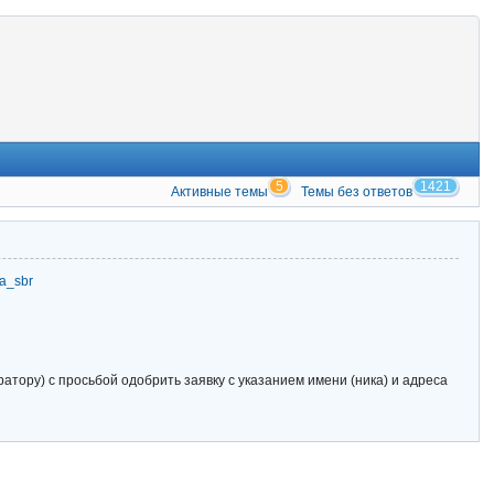
5
1421
Активные темы
Темы без ответов
zia_sbr
тору) с просьбой одобрить заявку с указанием имени (ника) и адреса