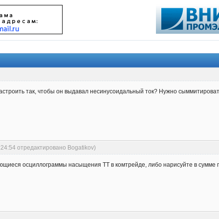
астроить так, чтобы он выдавал несинусоидальный ток? Нужно сыммитировать
:24:54 отредактировано Bogatikov)
ющиеся осциллограммы насыщения ТТ в комтрейде, либо нарисуйте в сумме 