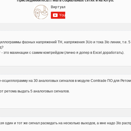
Присоединяйтесь!!! Мы в социальных сетях и на Ютуб.
циллограммы фазных напряжений ТН, напряжения 3Uo и тока 3Io линии, т.е. 5
йд?
 - это махинации с самим комтрейдом (лично я допер в Excel доработать).
сциллограмму на 30 аналоговых сигналов в модуле Comtrade ПО для Ретом-61, с
от ретома выдать 5 аналоговых сигналов.
ьзя один и тот же сигнал раскидать на несколько выходов, а мне надо 3Io рас