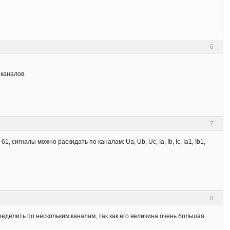
6
 каналов.
7
игналы можно раскидать по каналам: Ua, Ub, Uc, Ia, Ib, Ic, Ia1, Ib1,
8
пределить по нескольким каналам, так как его величина очень большая