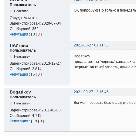
Пользователь
Ок, попробую! Но только в понедель
Неактивен
Откуда:
Алматы
Зарегистрирован:
2020-07-04
Сообщений:
352
Репутация
: [
0
|
0
]
ПАУтина
2021-03-27 01:11:56
Пользователь
Bogatikov
Неактивен
предлагает на "черных" сигналах, а
Зарегистрирован:
2013-12-27
"черных" он какой уж есть, нужно ег
Сообщений:
3,814
Репутация
: [
5
|
0
]
Bogatikov
2021-03-27 12:16:46
Пользователь
Вы меня серость безлошадную прост
Неактивен
Зарегистрирован:
2011-01-08
Сообщений:
4,711
Репутация
: [
19
|
0
]