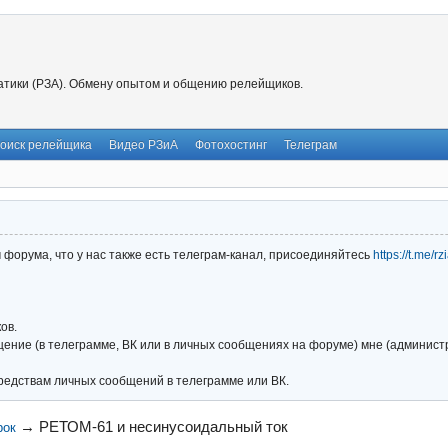
тики (РЗА). Обмену опытом и общению релейщиков.
оиск релейщика
Видео РЗиА
Фотохостинг
Телеграм
форума, что у нас также есть телеграм-канал, присоединяйтесь
https://t.me/r
ов.
ние (в телеграмме, ВК или в личных сообщениях на форуме) мне (администра
редствам личных сообщений в телеграмме или ВК.
→
РЕТОМ-61 и несинусоидальный ток
рок