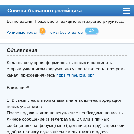
Советы бывалого релейщика
Вы не вошли.
Пожалуйста, войдите или зарегистрируйтесь.
Форум
2
1421
Активные темы
Темы без ответов
Правила
Поиск
Объявления
Регистрация
Коллеги хочу проинформировать новых и напомнить
Вход
старым участникам форума, что у нас также есть телеграм-
канал, присоединяйтесь
https://t.me/rzia_sbr
Архив
Внимание!!!
Почта
Поиск релейщика
1. В связи с наплывом спама в чате включена модерация
новых участников.
Видео РЗиА
После подачи заявки на вступление необходимо написать
личное сообщение (в телеграмме, ВК или в личных
Фотохостинг
сообщениях на форуме) мне (администратору) с просьбой
одобрить заявку с указанием имени (ника) и адреса
Телеграм