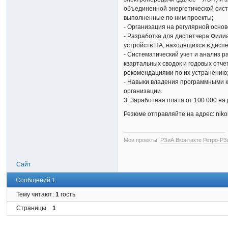
объединенной энергетической сист
выполненные по ним проекты;
- Организация на регулярной осно
- Разработка для диспетчера Филиа
устройств ПА, находящихся в дисп
- Систематический учет и анализ р
квартальных сводок и годовых отч
рекомендациями по их устранению
- Навыки владения программными к
организации.
3. Заработная плата от 100 000 на 
Резюме отправляйте на адрес: niko
Мои проекты:
РЗиА Вконтакте
Ретро-РЗ
Сайт
Сообщений 1
Тему читают:
1
гость
Страницы
1