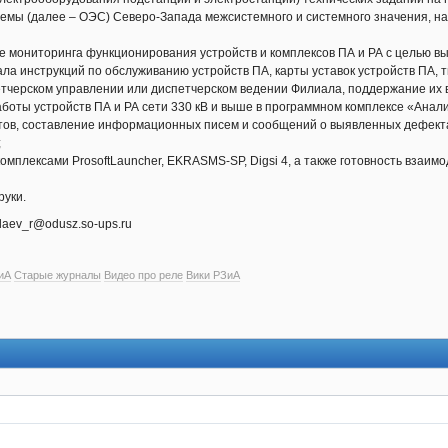
емы (далее – ОЭС) Северо-Запада межсистемного и системного значения, н
ве мониторинга функционирования устройств и комплексов ПА и РА с целью 
ла инструкций по обслуживанию устройств ПА, карты уставок устройств ПА, 
етчерском управлении или диспетчерском ведении Филиала, поддержание их 
аботы устройств ПА и РА сети 330 кВ и выше в программном комплексе «Анал
етов, составление информационных писем и сообщений о выявленных дефектах
;
омплексами ProsoftLauncher, EKRASMS-SP, Digsi 4, а также готовность взаи
руки.
laev_r@odusz.so-ups.ru
иА
Старые журналы
Видео про реле
Вики РЗиА