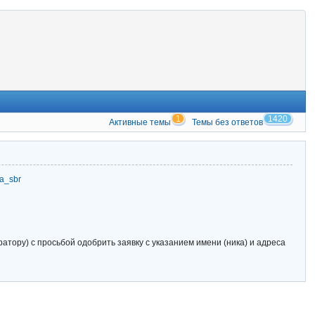
1
1420
Активные темы
Темы без ответов
zia_sbr
тору) с просьбой одобрить заявку с указанием имени (ника) и адреса