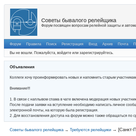
Советы бывалого релейщика
Форум посвящен вопросам релейной защиты и автома
Форум
Правила
Поиск
Регистрация
Вход
Архив
Почта
П
Вы не вошли.
Пожалуйста, войдите или зарегистрируйтесь.
Объявления
Коллеги хочу проинформировать новых и напомнить старым участникам 
Внимание!!!
1. В связи с наплывом спама в чате включена модерация новых участник
После подачи заявки на вступление необходимо написать личное сообще
электронной почты, на которую была регистрация.
2. Для восстановления доступа на форум можно также обращаться по с
→
[Санкт-
Советы бывалого релейщика
→
Требуются релейщики