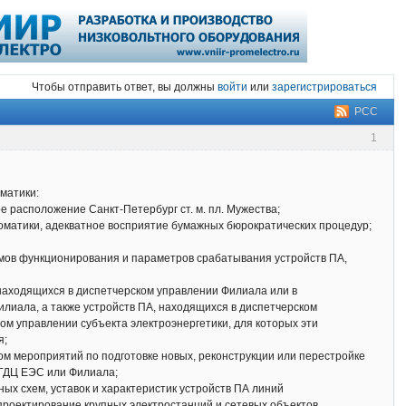
Чтобы отправить ответ, вы должны
войти
или
зарегистрироваться
РСС
1
матики:
е расположение Санкт-Петербург ст. м. пл. Мужества;
томатики, адекватное восприятие бумажных бюрократических процедур;
тмов функционирования и параметров срабатывания устройств ПА,
 находящихся в диспетчерском управлении Филиала или в
илиала, а также устройств ПА, находящихся в диспетчерском
м управлении субъекта электроэнергетики, для которых эти
я;
м мероприятий по подготовке новых, реконструкции или перестройке
 ГДЦ ЕЭС или Филиала;
ых схем, уставок и характеристик устройств ПА линий
 проектирование крупных электростанций и сетевых объектов