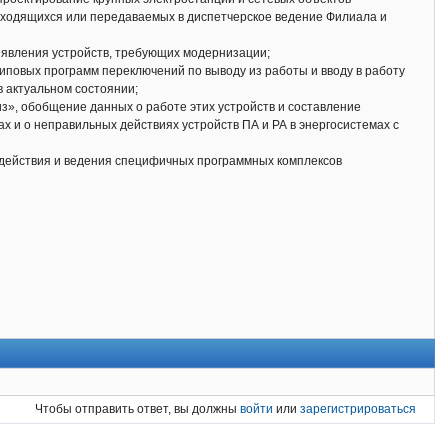
аходящихся или передаваемых в диспетчерское ведение Филиала и
выявления устройств, требующих модернизации;
типовых программ переключений по выводу из работы и вводу в работу
в актуальном состоянии;
из», обобщение данных о работе этих устройств и составление
 и о неправильных действиях устройств ПА и РА в энергосистемах с
модействия и ведения специфичных программных комплексов
Чтобы отправить ответ, вы должны
войти
или
зарегистрироваться