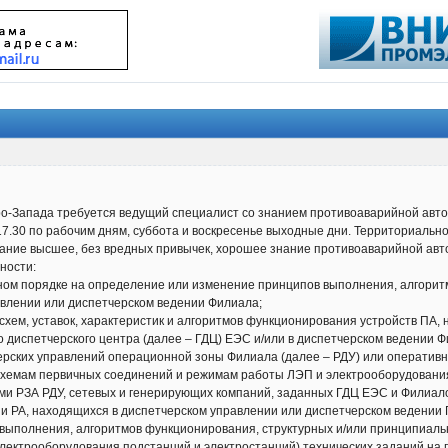
-Запада требуется ведущий специалист со знанием противоаварийной авто
 17.30 по рабочим дням, суббота и воскресенье выходные дни. Территориально
ование высшее, без вредных привычек, хорошее знание противоаварийной ав
ности:
нном порядке на определение или изменение принципов выполнения, алгори
авлении или диспетчерском ведении Филиала;
 схем, уставок, характеристик и алгоритмов функционирования устройств ПА,
 диспетчерского центра (далее – ГДЦ) ЕЭС и/или в диспетчерском ведении Ф
рских управлений операционной зоны Филиала (далее – РДУ) или оперативно
хемам первичных соединений и режимам работы ЛЭП и электрооборудовани
ми РЗА РДУ, сетевых и генерирующих компаний, заданных ГДЦ ЕЭС и Филиало
 и РА, находящихся в диспетчерском управлении или диспетчерском ведении
 выполнения, алгоритмов функционирования, структурных и/или принципиальн
электрооборудования подстанций и электростанций) технических заданий на