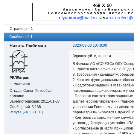
Страницы
1
Сообщений 1
Никита Любимов
2023-03-03 10:48:00
Здравствуйте, коллеги
В Филиал АО «СО ЕЭС» ОДУ Северо
1. Работа чисто офисная с 8.30 до
3. Требования к кандидату: образ
РЕЛЕктрик
2. Краткие функциональные обязан
Неактивен
- Подготовка заданий в установле
Откуда:
Санкт-Петербург,
находящихся в диспетчерском упр
Колпино
- Проверка соответствия заданных
Зарегистрирован:
2011-01-07
диспетчерском управлении главного
Сообщений:
3,138
управлении Региональных диспетче
Репутация
: [
21
|
0
]
параметры выбираются Службой, с
- Контроль за выполнением служба
уставок действующих устройств ПА
- Согласование (в части принципов
электропередачи (далее – ЛЭП) и 