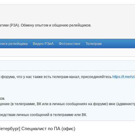
тики (РЗА). Обмену опытом и общению релейщиков.
оиск релейщика
Видео РЗиА
Фотохостинг
Телеграм
форума, что у нас также есть телеграм-канал, присоединяйтесь
https://t.me/r
ов.
ние (в телеграмме, ВК или в личных сообщениях на форуме) мне (администра
редствам личных сообщений в телеграмме или ВК.
Петербург] Специалист по ПА (офис)