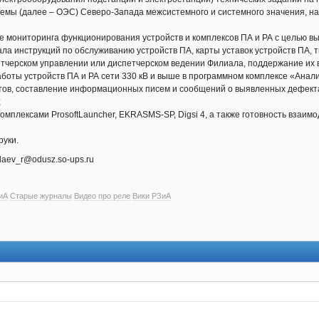
емы (далее – ОЭС) Северо-Запада межсистемного и системного значения, н
ве мониторинга функционирования устройств и комплексов ПА и РА с целью 
ла инструкций по обслуживанию устройств ПА, карты уставок устройств ПА, 
етчерском управлении или диспетчерском ведении Филиала, поддержание их 
аботы устройств ПА и РА сети 330 кВ и выше в программном комплексе «Анал
етов, составление информационных писем и сообщений о выявленных дефектах
;
омплексами ProsoftLauncher, EKRASMS-SP, Digsi 4, а также готовность взаи
руки.
laev_r@odusz.so-ups.ru
иА
Старые журналы
Видео про реле
Вики РЗиА