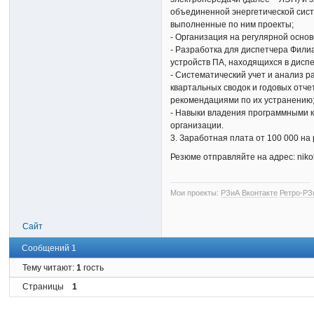
объединенной энергетической сист
выполненные по ним проекты;
- Организация на регулярной осно
- Разработка для диспетчера Филиа
устройств ПА, находящихся в дисп
- Систематический учет и анализ р
квартальных сводок и годовых отч
рекомендациями по их устранению
- Навыки владения программными к
организации.
3. Заработная плата от 100 000 на 
Резюме отправляйте на адрес: niko
Мои проекты:
РЗиА Вконтакте
Ретро-РЗ
Сайт
Сообщений 1
Тему читают:
1
гость
Страницы
1