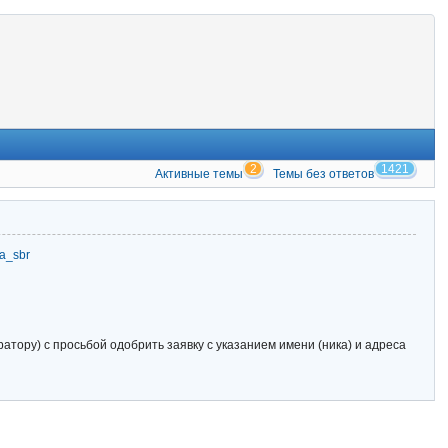
2
1421
Активные темы
Темы без ответов
zia_sbr
тору) с просьбой одобрить заявку с указанием имени (ника) и адреса