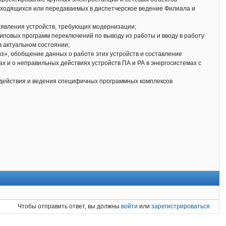
аходящихся или передаваемых в диспетчерское ведение Филиала и
выявления устройств, требующих модернизации;
типовых программ переключений по выводу из работы и вводу в работу
в актуальном состоянии;
из», обобщение данных о работе этих устройств и составление
 и о неправильных действиях устройств ПА и РА в энергосистемах с
модействия и ведения специфичных программных комплексов
Чтобы отправить ответ, вы должны
войти
или
зарегистрироваться