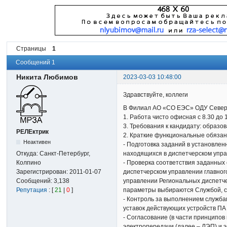
Страницы
1
Сообщений 1
Никита Любимов
2023-03-03 10:48:00
Здравствуйте, коллеги
В Филиал АО «СО ЕЭС» ОДУ Северо
1. Работа чисто офисная с 8.30 до
3. Требования к кандидату: образ
РЕЛЕктрик
2. Краткие функциональные обязан
Неактивен
- Подготовка заданий в установле
Откуда:
Санкт-Петербург,
находящихся в диспетчерском упр
Колпино
- Проверка соответствия заданных
Зарегистрирован:
2011-01-07
диспетчерском управлении главного
Сообщений:
3,138
управлении Региональных диспетче
Репутация
: [
21
|
0
]
параметры выбираются Службой, с
- Контроль за выполнением служба
уставок действующих устройств ПА
- Согласование (в части принципов
электропередачи (далее – ЛЭП) и 