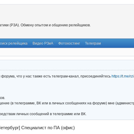
тики (РЗА). Обмену опытом и общению релейщиков.
оиск релейщика
Видео РЗиА
Фотохостинг
Телеграм
форума, что у нас также есть телеграм-канал, присоединяйтесь
https://t.me/r
ов.
ние (в телеграмме, ВК или в личных сообщениях на форуме) мне (администра
редствам личных сообщений в телеграмме или ВК.
Петербург] Специалист по ПА (офис)