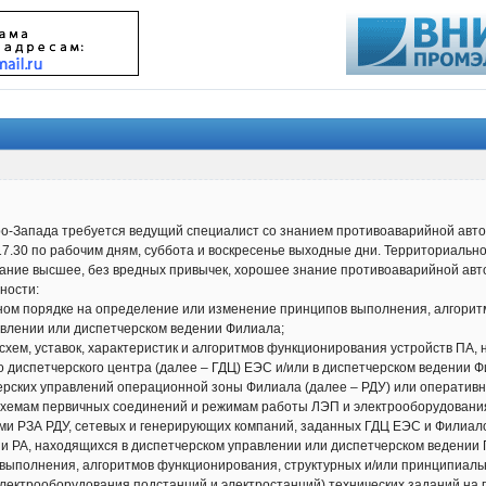
-Запада требуется ведущий специалист со знанием противоаварийной авто
 17.30 по рабочим дням, суббота и воскресенье выходные дни. Территориально
ование высшее, без вредных привычек, хорошее знание противоаварийной ав
ности:
нном порядке на определение или изменение принципов выполнения, алгори
авлении или диспетчерском ведении Филиала;
 схем, уставок, характеристик и алгоритмов функционирования устройств ПА,
 диспетчерского центра (далее – ГДЦ) ЕЭС и/или в диспетчерском ведении Ф
рских управлений операционной зоны Филиала (далее – РДУ) или оперативно
хемам первичных соединений и режимам работы ЛЭП и электрооборудовани
ми РЗА РДУ, сетевых и генерирующих компаний, заданных ГДЦ ЕЭС и Филиало
 и РА, находящихся в диспетчерском управлении или диспетчерском ведении
 выполнения, алгоритмов функционирования, структурных и/или принципиальн
электрооборудования подстанций и электростанций) технических заданий на