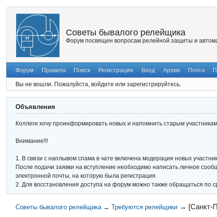
Советы бывалого релейщика
Форум посвящен вопросам релейной защиты и автома
Форум
Правила
Поиск
Регистрация
Вход
Архив
Почта
П
Вы не вошли.
Пожалуйста, войдите или зарегистрируйтесь.
Объявления
Коллеги хочу проинформировать новых и напомнить старым участникам 
Внимание!!!
1. В связи с наплывом спама в чате включена модерация новых участник
После подачи заявки на вступление необходимо написать личное сообще
электронной почты, на которую была регистрация.
2. Для восстановления доступа на форум можно также обращаться по с
→
[Санкт-
Советы бывалого релейщика
→
Требуются релейщики