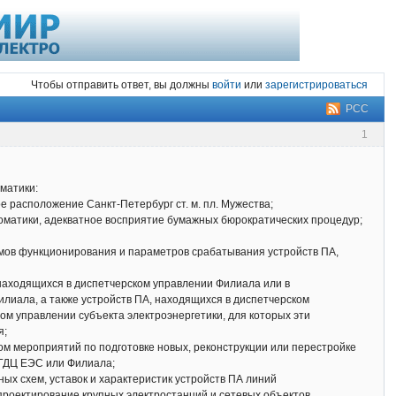
Чтобы отправить ответ, вы должны
войти
или
зарегистрироваться
РСС
1
матики:
е расположение Санкт-Петербург ст. м. пл. Мужества;
томатики, адекватное восприятие бумажных бюрократических процедур;
тмов функционирования и параметров срабатывания устройств ПА,
 находящихся в диспетчерском управлении Филиала или в
илиала, а также устройств ПА, находящихся в диспетчерском
м управлении субъекта электроэнергетики, для которых эти
я;
м мероприятий по подготовке новых, реконструкции или перестройке
 ГДЦ ЕЭС или Филиала;
ых схем, уставок и характеристик устройств ПА линий
 проектирование крупных электростанций и сетевых объектов