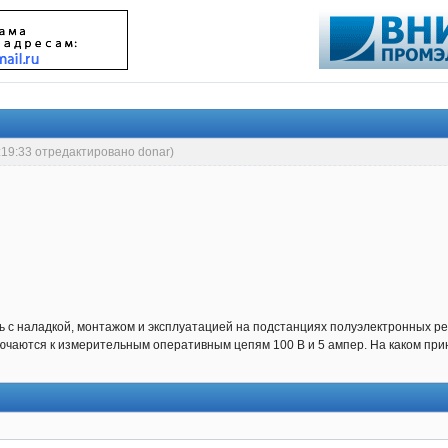
:19:33 отредактировано donar)
ь с наладкой, монтажом и эксплуатацией на подстанциях полуэлектронных р
лючаются к измерительным оперативным цепям 100 В и 5 ампер. На каком при