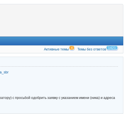
4
1421
Активные темы
Темы без ответов
zia_sbr
тору) с просьбой одобрить заявку с указанием имени (ника) и адреса