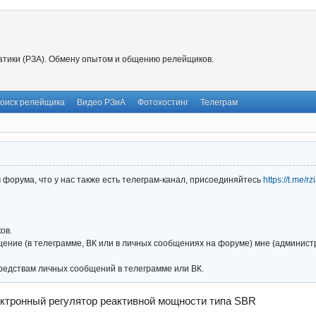
тики (РЗА). Обмену опытом и общению релейщиков.
оиск релейщика
Видео РЗиА
Фотохостинг
Телеграм
форума, что у нас также есть телеграм-канал, присоединяйтесь
https://t.me/r
ов.
ние (в телеграмме, ВК или в личных сообщениях на форуме) мне (администра
редствам личных сообщений в телеграмме или ВК.
ктронный регулятор реактивной мощности типа SBR