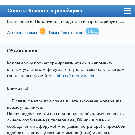
Советы бывалого релейщика
Вы не вошли.
Пожалуйста, войдите или зарегистрируйтесь.
Форум
4
1421
Активные темы
Темы без ответов
Правила
Поиск
Объявления
Регистрация
Коллеги хочу проинформировать новых и напомнить
Вход
старым участникам форума, что у нас также есть телеграм-
канал, присоединяйтесь
https://t.me/rzia_sbr
Архив
Внимание!!!
Почта
Поиск релейщика
1. В связи с наплывом спама в чате включена модерация
новых участников.
Видео РЗиА
После подачи заявки на вступление необходимо написать
личное сообщение (в телеграмме, ВК или в личных
Фотохостинг
сообщениях на форуме) мне (администратору) с просьбой
одобрить заявку с указанием имени (ника) и адреса
Телеграм