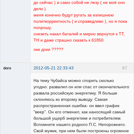
до сейчас ) и само собой не лезу ( не моё оно
дело ).
меня конечно будут ругать за излишнюю
политкорректность ( и справедливо ), но я пока
попрошу,
снизить накал баталий и мирно вернутся к ТТ,
ТН и даже страшно сказать к 61850.
оки доки ?????
2012-05-21 22:33:43
67
doro
свободный
художник
На тему Чубайса можно спорить сколько
Неактивен
угодно: развалил он или спас от окончательного
развала российскую энергетику. Я больше
склоняюсь ко второму выводу. Самая
распространенная ошибка- он ввел график
"веер". Он его отменил, как наносящий самый
большой ущерб энергетике и потребителям.
Вспомните нашего родного П.С. Непорожнего.
Свой мужик, при нем были построены огромное