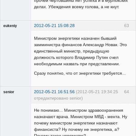
прочей чертовшины нет успеха и в мурлокских
делах. Убеждения всему голова, а не кнут.
2012-05-21 15:08:28
63
eukeniy
Пользователь
Министром энергетики назначен бывший
Неактивен
замминистра финансов Александр Новак. Это
единственный министр, предыдущую
должность которого Владимир Путин счел
необходимым назвать при представлении.
Сразу понятно, что от энергетики требуется...
2012-05-21 16:51:56
(2012-05-21 19:34:25
64
senior
отредактировано senior)
Пользователь
Не понимаю... Министром здравоохранения
Неактивен
назначают врача. Министром МВД - мента. Ну
почему министром энергетики назначают
финансиста? Ну почему не энергетика, а?
Почему такое упрямство?