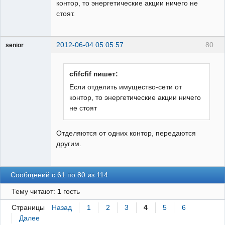
контор, то энергетические акции ничего не
стоят.
2012-06-04 05:05:57
80
senior
Пользователь
Неактивен
cfifcfif пишет:
Если отделить имущество-сети от
контор, то энергетические акции ничего
не стоят
Отделяются от одних контор, передаются
другим.
Сообщений с 61 по 80 из 114
Тему читают:
1
гость
Страницы
Назад
1
2
3
4
5
6
Далее