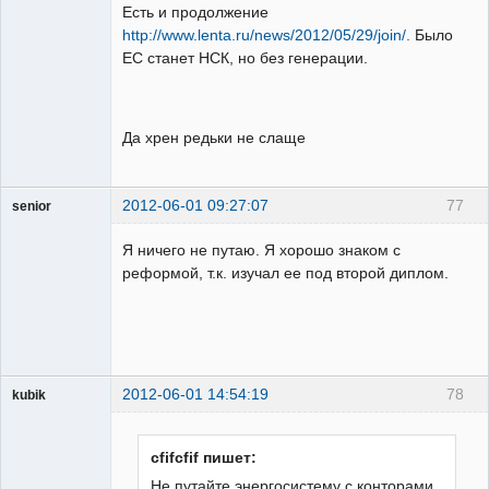
Есть и продолжение
http://www.lenta.ru/news/2012/05/29/join/.
Было
ЕС станет НСК, но без генерации.
Бывалый
Неактивен
Да хрен редьки не слаще
2012-06-01 09:27:07
77
senior
Пользователь
Я ничего не путаю. Я хорошо знаком с
Неактивен
реформой, т.к. изучал ее под второй диплом.
2012-06-01 14:54:19
78
kubik
Пользователь
Неактивен
cfifcfif пишет:
Не путайте энергосистему с конторами.