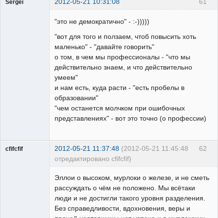
2012-05-21 10:31:08
61
Sergei
Пользователь
"это не демократично" - :-)))))
Неактивен
"вот для того и ползаем, чтоб повысить хоть
маленько" - "давайте говорить"
о том, в чем мы профессионалы - "что мы
действительно знаем, и что действительно
умеем"
и нам есть, куда расти - "есть пробелы в
образовании"
"чем останется молчком при ошибочных
представлениях" - вот это точно (о профессии)
2012-05-21 11:37:48
(2012-05-21 11:45:48
62
cfifcfif
отредактировано cfifcfif)
Участник
Эллои о высоком, мурлоки о железе, и не сметь
Неактивен
рассуждать о чём не положено. Мы всётаки
люди и не достигли такого уровня разделения.
Без справедливости, вдохновения, веры и