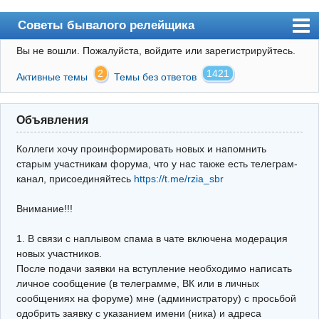
Советы бывалого релейщика
Вы не вошли.
Пожалуйста, войдите или зарегистрируйтесь.
Форум
2
1421
Активные темы
Темы без ответов
Правила
Поиск
Объявления
Регистрация
Коллеги хочу проинформировать новых и напомнить
Вход
старым участникам форума, что у нас также есть телеграм-
канал, присоединяйтесь
https://t.me/rzia_sbr
Архив
Внимание!!!
Почта
Поиск релейщика
1. В связи с наплывом спама в чате включена модерация
новых участников.
Видео РЗиА
После подачи заявки на вступление необходимо написать
личное сообщение (в телеграмме, ВК или в личных
Фотохостинг
сообщениях на форуме) мне (администратору) с просьбой
одобрить заявку с указанием имени (ника) и адреса
Телеграм