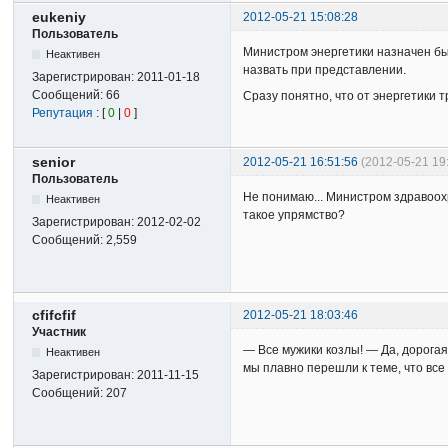
eukeniy
2012-05-21 15:08:28
Пользователь
Министром энергетики назначен б
Неактивен
назвать при представлении.
Зарегистрирован:
2011-01-18
Сообщений:
66
Сразу понятно, что от энергетики т
Репутация
: [
0
|
0
]
senior
2012-05-21 16:51:56
(2012-05-21 19
Пользователь
Не понимаю... Министром здравоох
Неактивен
такое упрямство?
Зарегистрирован:
2012-02-02
Сообщений:
2,559
cfifcfif
2012-05-21 18:03:46
Участник
— Все мужики козлы! — Да, дорогая
Неактивен
мы плавно перешли к теме, что вс
Зарегистрирован:
2011-11-15
Сообщений:
207