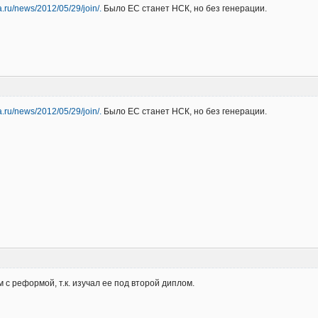
a.ru/news/2012/05/29/join/.
Было ЕС станет НСК, но без генерации.
a.ru/news/2012/05/29/join/.
Было ЕС станет НСК, но без генерации.
 с реформой, т.к. изучал ее под второй диплом.