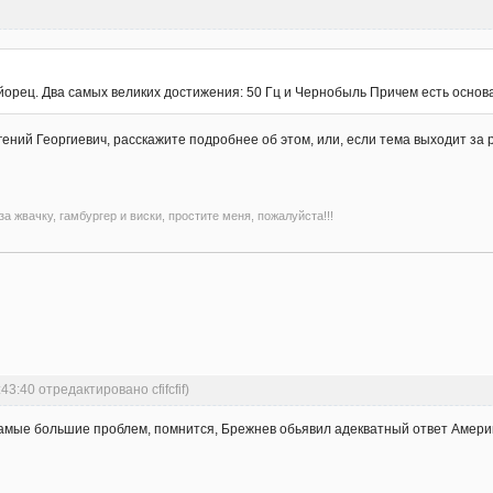
йорец. Два самых великих достижения: 50 Гц и Чернобыль Причем есть основа
ений Георгиевич, расскажите подробнее об этом, или, если тема выходит за ра
а жвачку, гамбургер и виски, простите меня, пожалуйста!!!
43:40 отредактировано cfifcfif)
самые большие проблем, помнится, Брежнев обьявил адекватный ответ Америке.