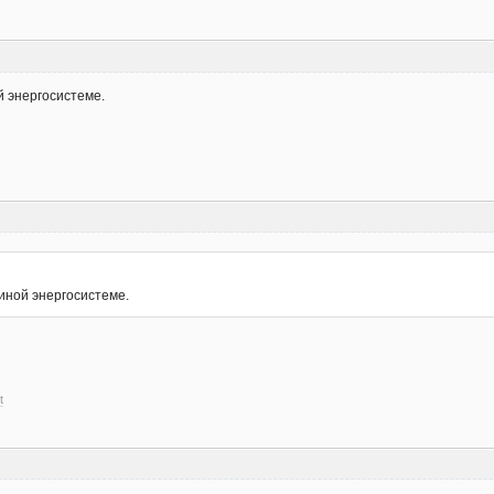
й энергосистеме.
иной энергосистеме.
t