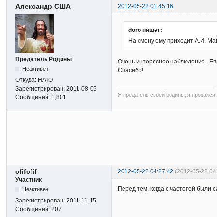
Александр США
2012-05-22 01:45:16
doro пишет:
На смену ему приходит А.И. Ма
Предатель Родины
Очень интересное наблюдение.. Евг
Неактивен
Спасибо!
Откуда:
НАТО
Зарегистрирован:
2011-08-05
Я предатель своей родины, я продался з
Сообщений:
1,801
cfifcfif
2012-05-22 04:27:42
(2012-05-22 04:
Участник
Перед тем. когда с частотой были 
Неактивен
Зарегистрирован:
2011-11-15
Сообщений:
207