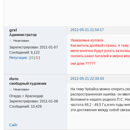
grsl
2012-05-21 21:54:17
Администратор
Уважаемые коллеги.
Неактивен
Как житель далёкой страны, я тему н
Зарегистрирован:
2011-01-07
меня конечно будут ругать за изли
Сообщений:
6,122
снизить накал баталий и мирно верн
Репутация
: [
0
|
0
]
оки доки ?????
doro
2012-05-21 22:33:43
свободный художник
На тему Чубайса можно спорить ско
Неактивен
распространенная ошибка- он ввел
Откуда:
г. Краснодар
Вспомните нашего родного П.С. Не
Зарегистрирован:
2011-01-08
частота 49,2 - 49,5 Гц в его годы
Сообщений:
10,429
эти достижения между собой связан
Сайт