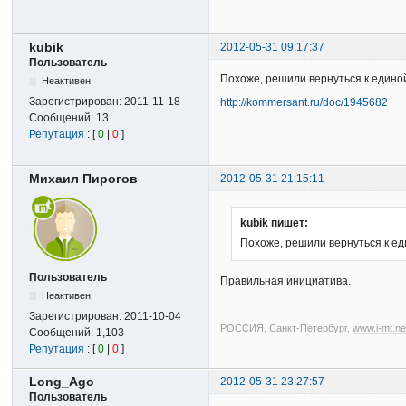
kubik
2012-05-31 09:17:37
Пользователь
Похоже, решили вернуться к едино
Неактивен
Зарегистрирован:
2011-11-18
http://kommersant.ru/doc/1945682
Сообщений:
13
Репутация
: [
0
|
0
]
Михаил Пирогов
2012-05-31 21:15:11
kubik пишет:
Похоже, решили вернуться к ед
Пользователь
Правильная инициатива.
Неактивен
Зарегистрирован:
2011-10-04
РОССИЯ, Санкт-Петербург,
www.i-mt.ne
Сообщений:
1,103
Репутация
: [
0
|
0
]
Long_Ago
2012-05-31 23:27:57
Пользователь