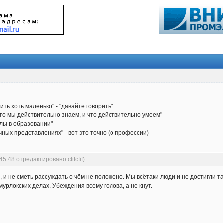
ить хоть маленько" - "давайте говорить"
что мы действительно знаем, и что действительно умеем"
белы в образовании"
ных представлениях" - вот это точно (о профессии)
45:48 отредактировано cfifcfif)
, и не сметь рассуждать о чём не положено. Мы всётаки люди и не достигли т
урлокских делах. Убеждения всему голова, а не кнут.