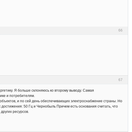
66
67
ергетику. Я больше склоняюсь ко второму выводу. Самая
тике и потребителям.
ообъектов, и по сей день обеспечивающих электроснабжение страны. Но
их достижения: 50 Гц и Чернобыль Причем есть основания считать, что
других ресурсов.