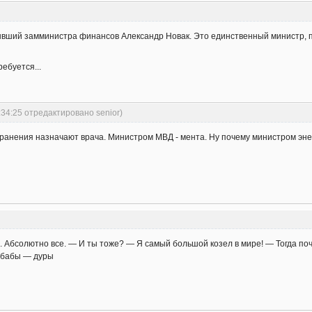
ывший замминистра финансов Александр Новак. Это единственный министр,
ребуется...
:34:25 отредактировано senior)
ранения назначают врача. Министром МВД - мента. Ну почему министром эне
. Абсолютно все. — И ты тоже? — Я самый большой козел в мире! — Тогда поч
е бабы — дуры