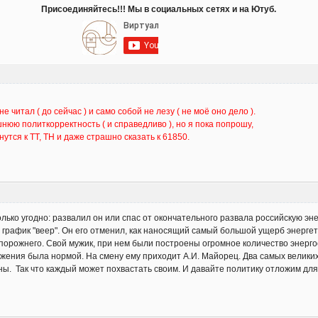
Присоединяйтесь!!! Мы в социальных сетях и на Ютуб.
е читал ( до сейчас ) и само собой не лезу ( не моё оно дело ).
шнюю политкорректность ( и справедливо ), но я пока попрошу,
утся к ТТ, ТН и даже страшно сказать к 61850.
лько угодно: развалил он или спас от окончательного развала российскую эн
 график "веер". Он его отменил, как наносящий самый большой ущерб энерге
порожнего. Свой мужик, при нем были построены огромное количество энерг
 княжения была нормой. На смену ему приходит А.И. Майорец. Два самых велик
ы. Так что каждый может похвастать своим. И давайте политику отложим для 