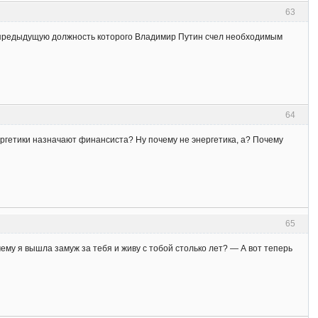
63
 предыдущую должность которого Владимир Путин счел необходимым
64
ргетики назначают финансиста? Ну почему не энергетика, а? Почему
65
ему я вышла замуж за тебя и живу с тобой столько лет? — А вот теперь