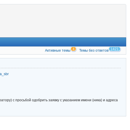
4
1421
Активные темы
Темы без ответов
zia_sbr
тору) с просьбой одобрить заявку с указанием имени (ника) и адреса