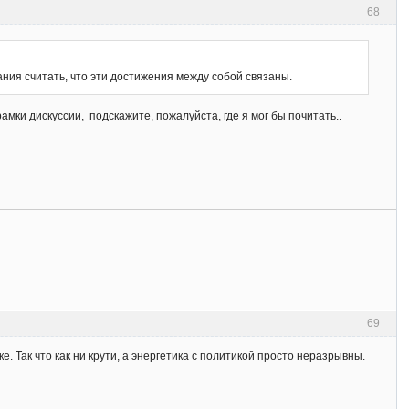
68
ния считать, что эти достижения между собой связаны.
мки дискуссии, подскажите, пожалуйста, где я мог бы почитать..
69
 Так что как ни крути, а энергетика с политикой просто неразрывны.