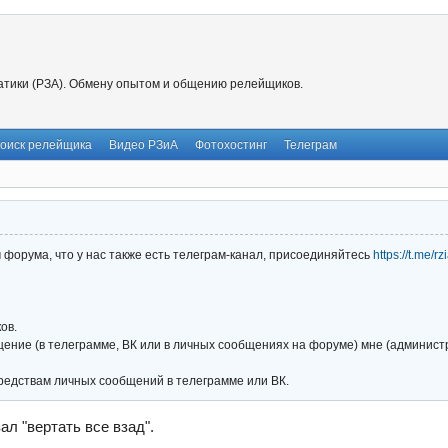
тики (РЗА). Обмену опытом и общению релейщиков.
оиск релейщика
Видео РЗиА
Фотохостинг
Телеграм
форума, что у нас также есть телеграм-канал, присоединяйтесь
https://t.me/r
ов.
ние (в телеграмме, ВК или в личных сообщениях на форуме) мне (администра
редствам личных сообщений в телеграмме или ВК.
ал "вертать все взад".