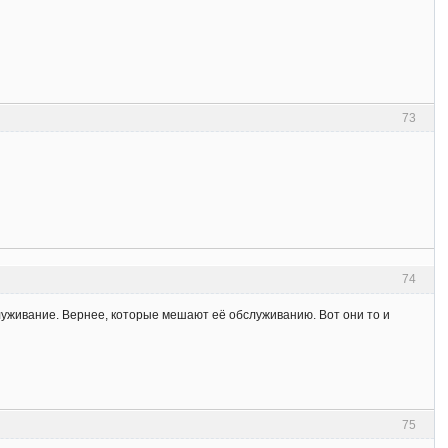
73
74
луживание. Вернее, которые мешают её обслуживанию. Вот они то и
75