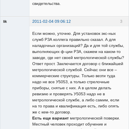
свидетельства.
2011-02-04 09:06:12
3
lik
собеседник
Если можно, уточню. Для установок экс-ных
Неактивен
служб РЗА коллега правильно сказал. А для
наладочных организаций? Да и для той службы,
выполняющих ф-ции РЗА, скажем на каком-то
заводе, где нет своей метрологической службы?
Ответ прост. Заключается договор с ближайшей
метрологической службой. Сейчас они все –
коммерческие структуры. Только везти туда
надо не все У5053, а только стрелочные
приборы, снятые с них. А в целом делать
ревизию и проверять У5053 надо не в
метрологической службе, а либо самим, если
на то права и квалификация есть, либо опять
же с кем-то договор.
Есть еще вариант
метрологической поверки.
Местный человек проходит обучение и