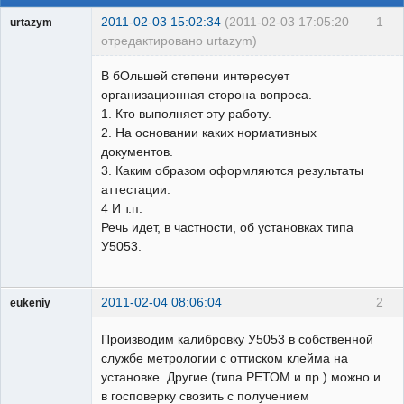
2011-02-03 15:02:34
(2011-02-03 17:05:20
1
urtazym
отредактировано urtazym)
Пользователь
В бОльшей степени интересует
Неактивен
организационная сторона вопроса.
1. Кто выполняет эту работу.
2. На основании каких нормативных
документов.
3. Каким образом оформляются результаты
аттестации.
4 И т.п.
Речь идет, в частности, об установках типа
У5053.
2011-02-04 08:06:04
2
eukeniy
Пользователь
Производим калибровку У5053 в собственной
Неактивен
службе метрологии с оттиском клейма на
установке. Другие (типа РЕТОМ и пр.) можно и
в госповерку свозить с получением