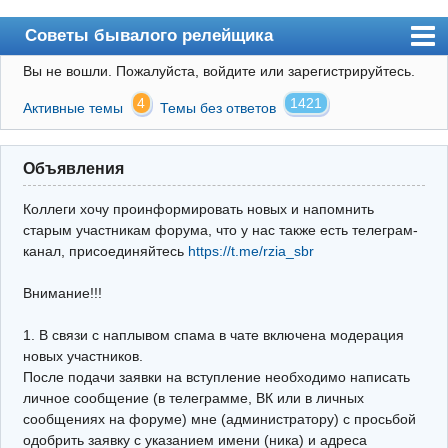
Советы бывалого релейщика
Вы не вошли.
Пожалуйста, войдите или зарегистрируйтесь.
Форум
4
1421
Активные темы
Темы без ответов
Правила
Поиск
Объявления
Регистрация
Коллеги хочу проинформировать новых и напомнить
Вход
старым участникам форума, что у нас также есть телеграм-
канал, присоединяйтесь
https://t.me/rzia_sbr
Архив
Внимание!!!
Почта
Поиск релейщика
1. В связи с наплывом спама в чате включена модерация
новых участников.
Видео РЗиА
После подачи заявки на вступление необходимо написать
личное сообщение (в телеграмме, ВК или в личных
Фотохостинг
сообщениях на форуме) мне (администратору) с просьбой
одобрить заявку с указанием имени (ника) и адреса
Телеграм