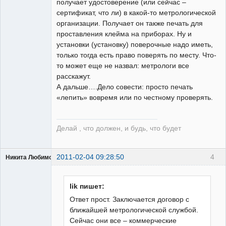
получает удостоверение (или сейчас –
сертификат, что ли) в какой-то метрологической
организации. Получает он также печать для
проставления клейма на приборах. Ну и
установки (установку) поверочные надо иметь,
только тогда есть право поверять по месту. Что-
то может еще не назвал: метрологи все
расскажут.
А дальше….Дело совести: просто печать
«лепить» вовремя или по честному проверять.
Делай , что должен, и будь, что будет
2011-02-04 09:28:50
4
Никита Любимов
lik пишет:
Ответ прост. Заключается договор с
ближайшей метрологической службой.
РЕЛЕктрик
Сейчас они все – коммерческие
Неактивен