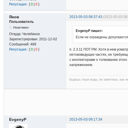
Репутация
: [
0
|
0
]
Яков
2013-05-03 08:37:43
(2013-05-03 08
Пользователь
Неактивен
EvgenyP пишет:
Откуда:
Челябинск
Если не ограждены допускается
Зарегистрирован:
2011-12-02
Сообщений:
489
п. 2.3.11 ПОТ РМ. Хотя в нем усмат
Репутация
: [
0
|
0
]
нетоковедущих частях, не требующи
с инспекторами о толковании этого
напряжением.
Будешь тише воды, не заметишь, как о
EvgenyP
2013-05-03 09:17:34