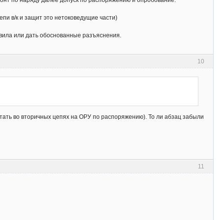
емонт по наряду далее допуск по распоряжению и опробование.
епи в/к и защит это нетоковедущие части)
авила или дать обоснованные разъяснения.
10
отать во вторичных цепях на ОРУ по распоряжению). То ли абзац забыли
11