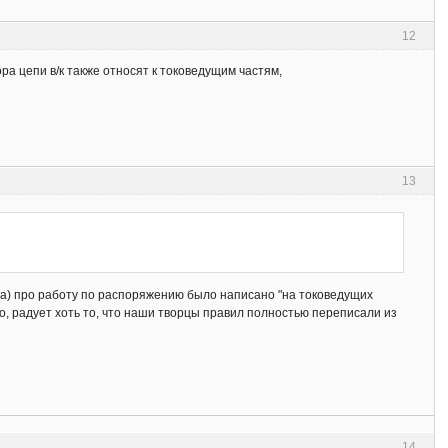
12
ра цепи в/к также относят к токоведущим частям,
13
ода) про работу по распоряжению было написано "на токоведущих
ако, радует хоть то, что наши творцы правил полностью переписали из
14