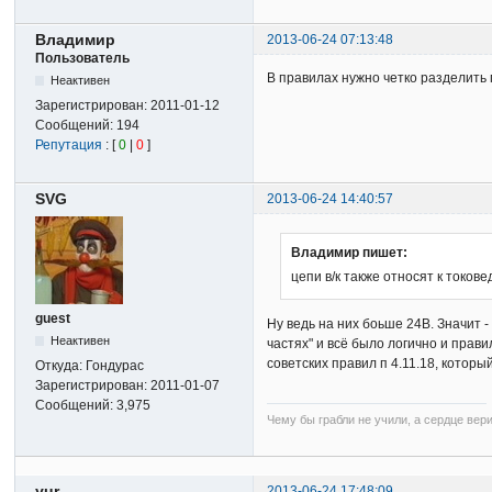
Владимир
2013-06-24 07:13:48
Пользователь
В правилах нужно четко разделить 
Неактивен
Зарегистрирован:
2011-01-12
Сообщений:
194
Репутация
: [
0
|
0
]
SVG
2013-06-24 14:40:57
Владимир пишет:
цепи в/к также относят к токов
guest
Ну ведь на них боьше 24В. Значит 
Неактивен
частях" и всё было логично и прави
советских правил п 4.11.18, котор
Откуда:
Гондурас
Зарегистрирован:
2011-01-07
Сообщений:
3,975
Чему бы грабли не учили, а сердце вер
yur
2013-06-24 17:48:09