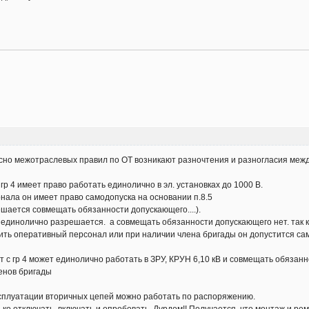
асно межотраслевых правил по ОТ возникают разночтения и разногласия меж
гр 4 имеет право работать единолично в эл. установках до 1000 В.
нала он имеет право самодопуска на основании п.8.5
ешается совмещать обязанности допускающего....).
единолично разрешается. а совмещать обязанности допускающего нет. так ка
тить оперативный персонал или при наличии члена бригады он допустится са
от с гр 4 может единолично работать в ЗРУ, КРУН 6,10 кВ и совмещать обязан
ленов бригады
эксплуатации вторичных цепей можно работать по распоряжению.