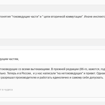
понятия "токоведущие части" и " цепи вторичной коммутации". Иначе инспекто
едущим частям,
- токоведущие со всеми вытекающими. В прежней редакции (86-го, кажется, г
льно. Теперь и в России, и у нас написали "на нетоковедущих" и привет. Одн
ый разрешал производителю и работать единолично и самому себя допускать.
ит в чудеса