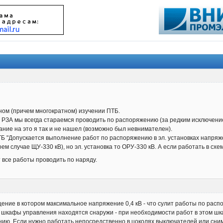
ном (причем многократном) изучении ПТБ.
 РЗА мы всегда стараемся проводить по распоряжению (за редким исключением
ание на это я так и не нашел (возможно был невнимателен).
ТБ "Допускается выполнение работ по распоряжению в эл. установках напряжени
оем случае ЩУ-330 кВ), но эл. установка то ОРУ-330 кВ. А если работать в сх
 все работы проводить по наряду.
ние в котором максимальное напряжение 0,4 кВ - что сулит работы по распо
 и шкафы управления находятся снаружи - при необходимости работ в этом ш
ию. Если нужно работать непосредственно в цоколях выключателей или сним