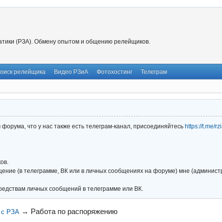
тики (РЗА). Обмену опытом и общению релейщиков.
оиск релейщика
Видео РЗиА
Фотохостинг
Телеграм
форума, что у нас также есть телеграм-канал, присоединяйтесь
https://t.me/r
ов.
ние (в телеграмме, ВК или в личных сообщениях на форуме) мне (администра
редствам личных сообщений в телеграмме или ВК.
→
Работа по распоряжению
 с РЗА