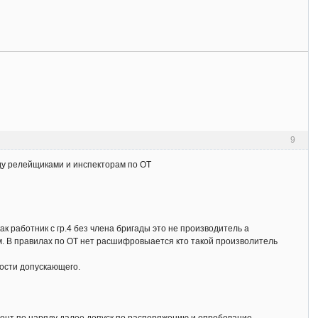
9
ду релейщиками и инспекторам по ОТ
к работник с гр.4 без члена бригады это не производитель а
м. В правилах по ОТ нет расшифровыается кто такой произволитель
ности допускающего.