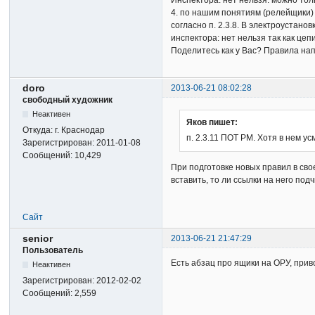
Инспектора: нет нельзя. можно тол
4. по нашим понятиям (релейщики)
согласно п. 2.3.8. В электроустан
инспектора: нет нельзя так как цеп
Поделитесь как у Вас? Правила на
doro
2013-06-21 08:02:28
свободный художник
Неактивен
Яков пишет:
Откуда:
г. Краснодар
п. 2.3.11 ПОТ РМ. Хотя в нем ус
Зарегистрирован:
2011-01-08
Сообщений:
10,429
При подготовке новых правил в сво
вставить, то ли ссылки на него подч
Сайт
senior
2013-06-21 21:47:29
Пользователь
Есть абзац про ящики на ОРУ, прив
Неактивен
Зарегистрирован:
2012-02-02
Сообщений:
2,559