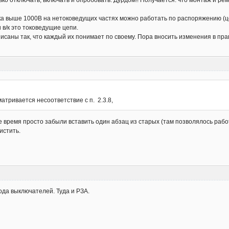
ько отключать, включать и опробовать. Дурдом!! Получается. что монтаж и р
овка выше 1000В на нетоковедущих частях можно работать по распоряжению (ц
и в/к это токоведущие цепи.
писаны так, что каждый их понимает по своему. Пора вносить изменения в пр
матривается несоответствие с п. 2.3.8,
е время просто забыли вставить один абзац из старых (там позволялось раб
истить.
ода выключателей. Туда и РЗА.