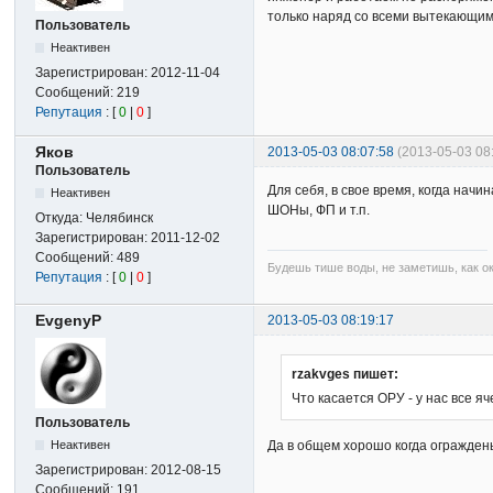
только наряд со всеми вытекающим
Пользователь
Неактивен
Зарегистрирован:
2012-11-04
Сообщений:
219
Репутация
: [
0
|
0
]
Яков
2013-05-03 08:07:58
(2013-05-03 08
Пользователь
Для себя, в свое время, когда нач
Неактивен
ШОНы, ФП и т.п.
Откуда:
Челябинск
Зарегистрирован:
2011-12-02
Сообщений:
489
Будешь тише воды, не заметишь, как о
Репутация
: [
0
|
0
]
EvgenyP
2013-05-03 08:19:17
rzakvges пишет:
Что касается ОРУ - у нас все 
Пользователь
Да в общем хорошо когда огражден
Неактивен
Зарегистрирован:
2012-08-15
Сообщений:
191