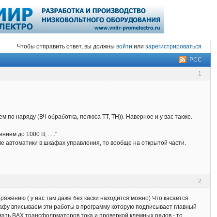
Чтобы отправить ответ, вы должны
войти
или
зарегистрироваться
РСС
1
 по наряду (ВЧ обработка, полюса ТТ, ТН)). Наверное и у вас также.
ем до 1000 В, ....."
еме автоматики в шкафах управления, то вообще на открытой части.
2
ряжению ( у нас там даже без каски находится можно) Что касается
кафу вписываем эти работы в программу которую подписывает главный
ать ВАХ трансфолрматоров тока и проверкой клемных рядов - то