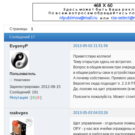
Страницы
1
Сообщений 17
EvgenyP
2013-05-02 21:51:56
Приветствую коллеги!
Тему открытую здесь не встретил.
Вопрос в общем возник при очеред
в общем работы свои в устройствах
Пользователь
А почему собственно. Прямого указ
Неактивен
Вероятно сюда подходит п. 2.3.9 П
Зарегистрирован:
2012-08-15
Да, похоже на щит управления (в м
Сообщений:
191
Поясните пожалуйста. Может стоит
Репутация
: [
0
|
0
]
rzakvges
2013-05-03 04:03:26
Щит управления - отдельное помеще
ОРУ - у нас все ячейки ограждены
инженер и работаем по распоряжен