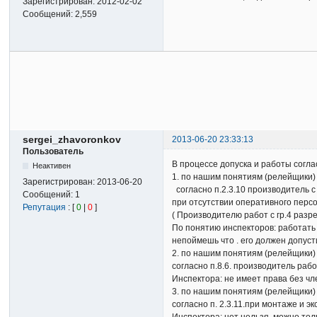
Зарегистрирован:
2012-02-02
Сообщений:
2,559
sergei_zhavoronkov
2013-06-20 23:33:13
Пользователь
В процессе допуска и работы согл
Неактивен
1. по нашим понятиям (релейщики)
Зарегистрирован:
2013-06-20
согласно п.2.3.10 производитель с 
Сообщений:
1
при отсутствии оперативного персо
Репутация
: [
0
|
0
]
( Производителю работ с гр.4 разр
По понятию инспекторов: работать 
непоймешь что . его должен допус
2. по нашим понятиям (релейщики)
согласно п.8.6. производитель раб
Инспектора: не имеет права без ч
3. по нашим понятиям (релейщики)
согласно п. 2.3.11.при монтаже и 