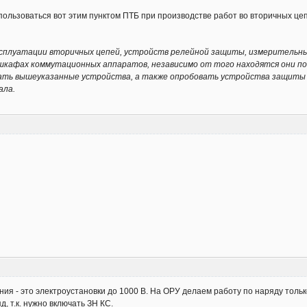
пользоваться вот этим пунктом ПТБ при производстве работ во вторичных цеп
эксплуатации вторичных цепей, устройств релейной защиты, измерительны
 шкафах коммутационных аппаратов, независимо от того находятся они п
ать вышеуказанные устройства, а также опробовать устройства защиты 
ала.
ия - это электроустановки до 1000 В. На ОРУ делаем работу по наряду только
д, т.к. нужно включать ЗН КС.