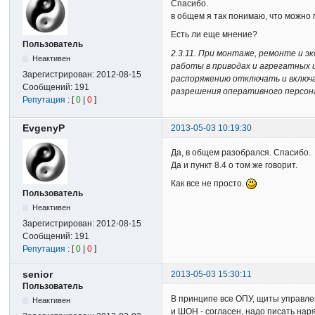
Спасибо.
в общем я так понимаю, что можно 
Есть ли еще мнение?
Пользователь
2.3.11. При монтаже, ремонте и 
Неактивен
работы в приводах и агрегатных
Зарегистрирован:
2012-08-15
распоряжению отключать и включ
Сообщений:
191
разрешения оперативного персон
Репутация
: [
0
|
0
]
EvgenyP
2013-05-03 10:19:30
Да, в общем разобрался. Спасибо.
Да и пункт 8.4 о том же говорит.
Как все не просто.
Пользователь
Неактивен
Зарегистрирован:
2012-08-15
Сообщений:
191
Репутация
: [
0
|
0
]
senior
2013-05-03 15:30:11
Пользователь
В принципе все ОПУ, щиты управлен
Неактивен
и ШОН - согласен, надо писать наря