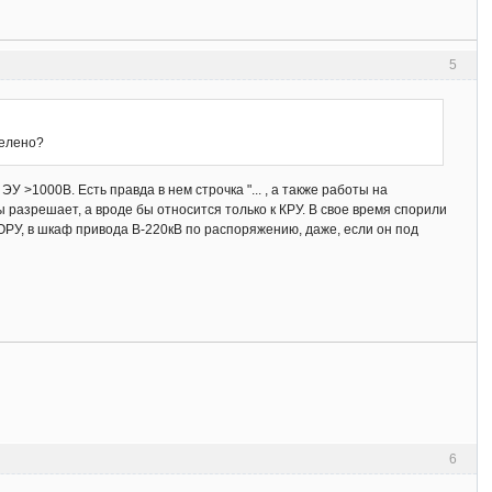
5
делено?
ЭУ >1000В. Есть правда в нем строчка "... , а также работы на
 разрешает, а вроде бы относится только к КРУ. В свое время спорили
 ОРУ, в шкаф привода В-220кВ по распоряжению, даже, если он под
6