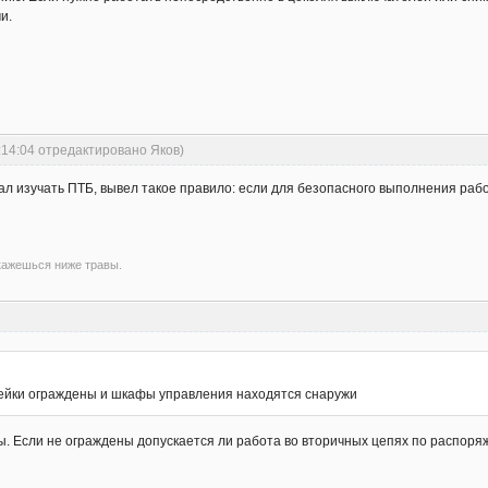
и.
:14:04 отредактировано Яков)
инал изучать ПТБ, вывел такое правило: если для безопасного выполнения раб
кажешься ниже травы.
ячейки ограждены и шкафы управления находятся снаружи
ы. Если не ограждены допускается ли работа во вторичных цепях по распоряж