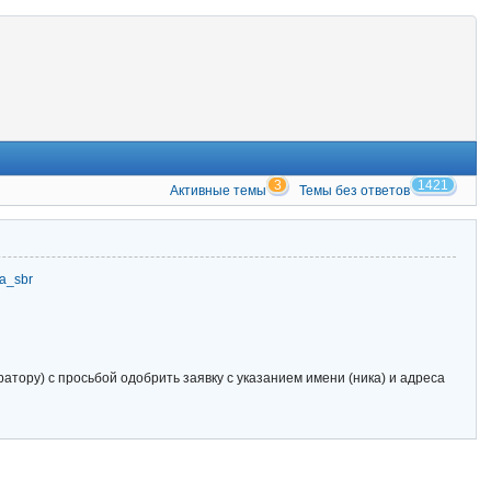
3
1421
Активные темы
Темы без ответов
zia_sbr
тору) с просьбой одобрить заявку с указанием имени (ника) и адреса