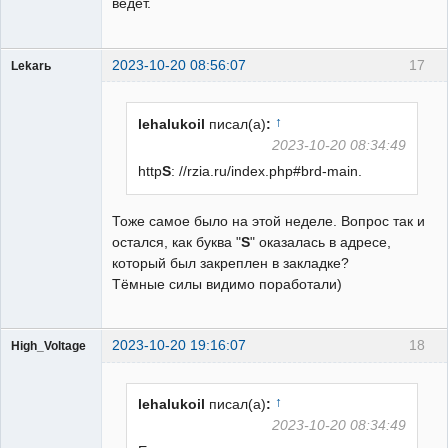
ведёт.
2023-10-20 08:56:07
17
Lekarь
Пользователь
Неактивен
↑
lehalukoil
писал(а)
:
2023-10-20 08:34:49
http
S
: //rzia.ru/index.php#brd-main.
Тоже самое было на этой неделе. Вопрос так и
остался, как буква "
S
" оказалась в адресе,
который был закреплен в закладке?
Тёмные силы видимо поработали)
2023-10-20 19:16:07
18
High_Voltage
↑
lehalukoil
писал(а)
:
2023-10-20 08:34:49