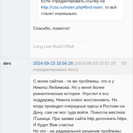
Если отредактировать ссылку на
Пользователь
http://rzia.ru/index.php#brd-main,
то всё
Неактивен
станет нормально.
Спасибо, помогло!
Long Live Rock'n'Roll
2024-09-23 10:56:28
(2024-09-23 10:57:29
19
doro
отредактировано doro)
свободный
художник
С моим сайтом - те же проблемы, что и у
Неактивен
Никиты Любимова. Но у меня более
романтическая история. Упустил я его
поддержку, Никита помог восстановить. Но
когда проводил очередные курсы в Ростове-на
Дону, сам не мог туда войти. Помогла местная
ITшница. При заявке сайта http дополнить https.
И будет Вам счастье.
Но это - не радикальное решение проблемы.