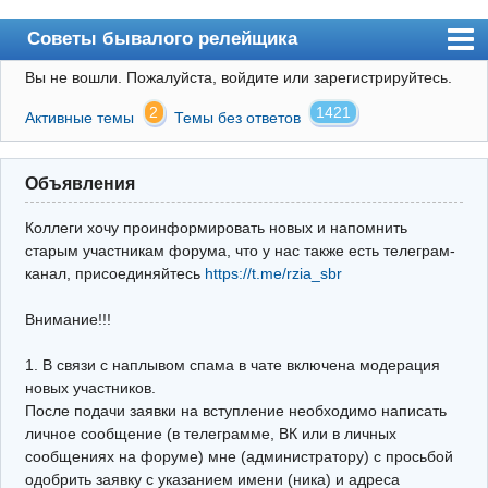
Советы бывалого релейщика
Вы не вошли.
Пожалуйста, войдите или зарегистрируйтесь.
Форум
2
1421
Активные темы
Темы без ответов
Правила
Поиск
Объявления
Регистрация
Коллеги хочу проинформировать новых и напомнить
Вход
старым участникам форума, что у нас также есть телеграм-
канал, присоединяйтесь
https://t.me/rzia_sbr
Архив
Внимание!!!
Почта
Поиск релейщика
1. В связи с наплывом спама в чате включена модерация
новых участников.
Видео РЗиА
После подачи заявки на вступление необходимо написать
личное сообщение (в телеграмме, ВК или в личных
Фотохостинг
сообщениях на форуме) мне (администратору) с просьбой
одобрить заявку с указанием имени (ника) и адреса
Телеграм