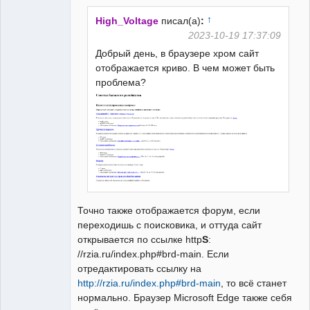
Неактивен
↑
High_Voltage
писал(а)
:
2023-10-19 17:37:09
Добрый день, в браузере хром сайт
отображается криво. В чем может быть
проблема?
Точно также отображается форум, если
переходишь с поисковика, и оттуда сайт
открывается по ссылке http
S
:
//rzia.ru/index.php#brd-main. Если
отредактировать ссылку на
http://rzia.ru/index.php#brd-main
, то всё станет
нормально. Браузер Microsoft Edge также себя