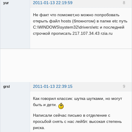
2011-01-13 22:19:59
8
yur
Пользователь
Не факт что поможет,но можно попробовать
Неактивен
открыть файл hosts (блокнотом) в папке etc путь
C:\WINDOWS\system32\drivers\etc и последней
строчкой прописать 217.107.34.43 rzia.ru
2011-01-13 22:39:15
9
grsl
Администратор
Как говорил классик: шутка шутками, но могут
Неактивен
быть и дети.
Написали сейчас письмо в отделение с
просьбой снять с нас лейбл: высокая степень
риска.