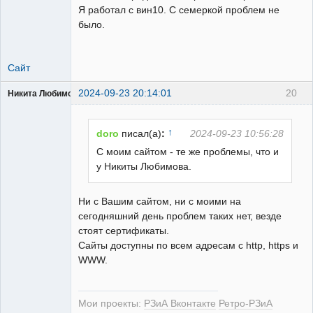
Я работал с вин10. С семеркой проблем не
было.
Сайт
2024-09-23 20:14:01
20
Никита Любимов
↑
doro
писал(а)
:
2024-09-23 10:56:28
С моим сайтом - те же проблемы, что и
у Никиты Любимова.
РЕЛЕктрик
Неактивен
Ни с Вашим сайтом, ни с моими на
сегодняшний день проблем таких нет, везде
стоят сертификаты.
Сайты доступны по всем адресам с http, https и
WWW.
Мои проекты:
РЗиА Вконтакте
Ретро-РЗиА