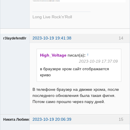
Long Live Rock'n'Roll
2023-10-19 19:41:38
14
r3laydefend0r
Пользователь
Неактивен
↑
High_Voltage
писал(а)
:
2023-10-19 17:37:09
в браузере хром сайт отображается
криво
В телефоне браузер на движке хрома, после
последнего обновления была такая фигня.
Потом само прошло через пару дней.
2023-10-19 20:06:39
15
Никита Любимов