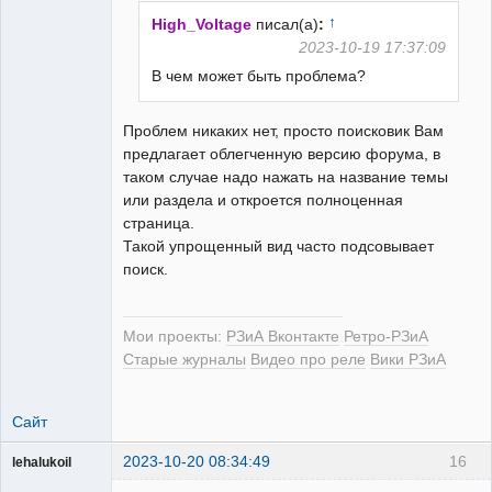
↑
High_Voltage
писал(а)
:
2023-10-19 17:37:09
В чем может быть проблема?
РЕЛЕктрик
Неактивен
Проблем никаких нет, просто поисковик Вам
предлагает облегченную версию форума, в
таком случае надо нажать на название темы
или раздела и откроется полноценная
страница.
Такой упрощенный вид часто подсовывает
поиск.
Мои проекты:
РЗиА Вконтакте
Ретро-РЗиА
Старые журналы
Видео про реле
Вики РЗиА
Сайт
2023-10-20 08:34:49
16
lehalukoil
Пользователь