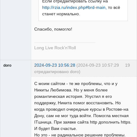
Если отредактировать ссылку на
Пользователь
http://rzia.ru/index.php#brd-main,
то всё
Неактивен
станет нормально.
Спасибо, помогло!
Long Live Rock'n'Roll
2024-09-23 10:56:28
(2024-09-23 10:57:29
19
doro
отредактировано doro)
свободный
художник
С моим сайтом - те же проблемы, что и у
Неактивен
Никиты Любимова. Но у меня более
романтическая история. Упустил я его
поддержку, Никита помог восстановить. Но
когда проводил очередные курсы в Ростове-на
Дону, сам не мог туда войти. Помогла местная
ITшница. При заявке сайта http дополнить https.
И будет Вам счастье.
Но это - не радикальное решение проблемы.