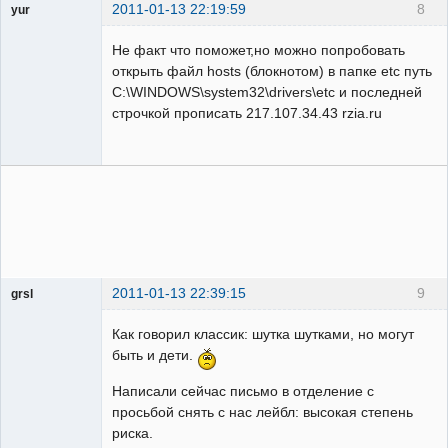
2011-01-13 22:19:59
8
yur
Пользователь
Не факт что поможет,но можно попробовать
Неактивен
открыть файл hosts (блокнотом) в папке etc путь
C:\WINDOWS\system32\drivers\etc и последней
строчкой прописать 217.107.34.43 rzia.ru
2011-01-13 22:39:15
9
grsl
Администратор
Как говорил классик: шутка шутками, но могут
Неактивен
быть и дети.
Написали сейчас письмо в отделение с
просьбой снять с нас лейбл: высокая степень
риска.