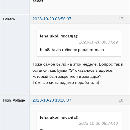
ведёт.
2023-10-20 08:56:07
17
Lekarь
Пользователь
Неактивен
↑
lehalukoil
писал(а)
:
2023-10-20 08:34:49
http
S
: //rzia.ru/index.php#brd-main.
Тоже самое было на этой неделе. Вопрос так и
остался, как буква "
S
" оказалась в адресе,
который был закреплен в закладке?
Тёмные силы видимо поработали)
2023-10-20 19:16:07
18
High_Voltage
↑
lehalukoil
писал(а)
:
2023-10-20 08:34:49