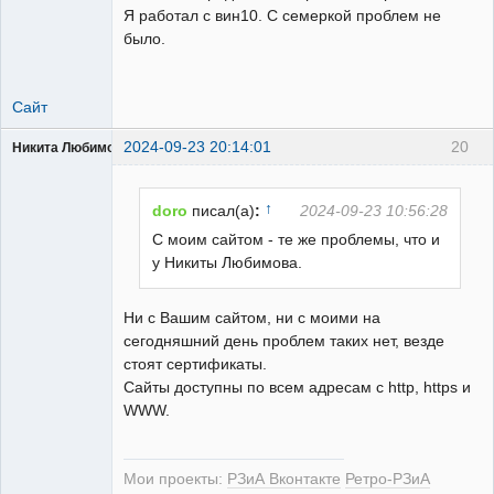
Я работал с вин10. С семеркой проблем не
было.
Сайт
2024-09-23 20:14:01
20
Никита Любимов
↑
doro
писал(а)
:
2024-09-23 10:56:28
С моим сайтом - те же проблемы, что и
у Никиты Любимова.
РЕЛЕктрик
Неактивен
Ни с Вашим сайтом, ни с моими на
сегодняшний день проблем таких нет, везде
стоят сертификаты.
Сайты доступны по всем адресам с http, https и
WWW.
Мои проекты:
РЗиА Вконтакте
Ретро-РЗиА