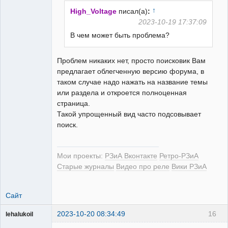
↑
High_Voltage
писал(а)
:
2023-10-19 17:37:09
В чем может быть проблема?
РЕЛЕктрик
Неактивен
Проблем никаких нет, просто поисковик Вам
предлагает облегченную версию форума, в
таком случае надо нажать на название темы
или раздела и откроется полноценная
страница.
Такой упрощенный вид часто подсовывает
поиск.
Мои проекты:
РЗиА Вконтакте
Ретро-РЗиА
Старые журналы
Видео про реле
Вики РЗиА
Сайт
2023-10-20 08:34:49
16
lehalukoil
Пользователь