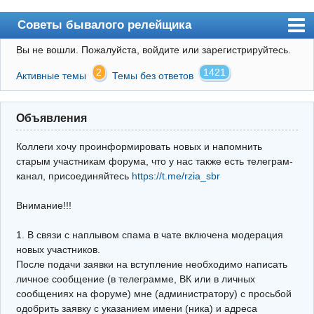
Советы бывалого релейщика
Вы не вошли.
Пожалуйста, войдите или зарегистрируйтесь.
Форум
2
1421
Активные темы
Темы без ответов
Правила
Поиск
Объявления
Регистрация
Коллеги хочу проинформировать новых и напомнить
Вход
старым участникам форума, что у нас также есть телеграм-
канал, присоединяйтесь
https://t.me/rzia_sbr
Архив
Внимание!!!
Почта
Поиск релейщика
1. В связи с наплывом спама в чате включена модерация
новых участников.
Видео РЗиА
После подачи заявки на вступление необходимо написать
личное сообщение (в телеграмме, ВК или в личных
Фотохостинг
сообщениях на форуме) мне (администратору) с просьбой
одобрить заявку с указанием имени (ника) и адреса
Телеграм