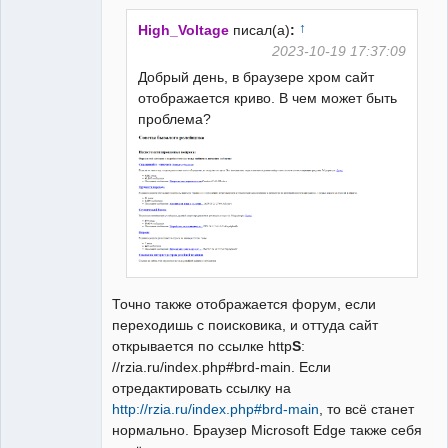
Неактивен
↑
High_Voltage
писал(а)
:
2023-10-19 17:37:09
Добрый день, в браузере хром сайт
отображается криво. В чем может быть
проблема?
Точно также отображается форум, если
переходишь с поисковика, и оттуда сайт
открывается по ссылке http
S
:
//rzia.ru/index.php#brd-main. Если
отредактировать ссылку на
http://rzia.ru/index.php#brd-main
, то всё станет
нормально. Браузер Microsoft Edge также себя