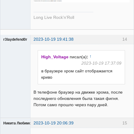
Long Live Rock'n'Roll
2023-10-19 19:41:38
14
r3laydefend0r
Пользователь
Неактивен
↑
High_Voltage
писал(а)
:
2023-10-19 17:37:09
в браузере хром сайт отображается
криво
В телефоне браузер на движке хрома, после
последнего обновления была такая фигня.
Потом само прошло через пару дней.
2023-10-19 20:06:39
15
Никита Любимов