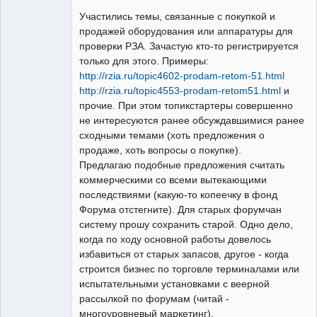
свободный
художник
Участились темы, связанные с покупкой и
Неактивен
продажей оборудования или аппаратуры для
проверки РЗА. Зачастую кто-то регистрируется
только для этого. Примеры:
http://rzia.ru/topic4602-prodam-retom-51.html
http://rzia.ru/topic4553-prodam-retom51.html
и
прочие. При этом топикстартеры совершенно
не интересуются ранее обсуждавшимися ранее
сходными темами (хоть предложения о
продаже, хоть вопросы о покупке).
Предлагаю подобные предложения считать
коммерческими со всеми вытекающими
последствиями (какую-то копеечку в фонд
Форума отстегните). Для старых форумчан
систему прошу сохранить старой. Одно дело,
когда по ходу основной работы довелось
избавиться от старых запасов, другое - когда
строится бизнес по торговле терминалами или
испытательными установками с веерной
рассылкой по форумам (читай -
многоуровневый маркетинг).