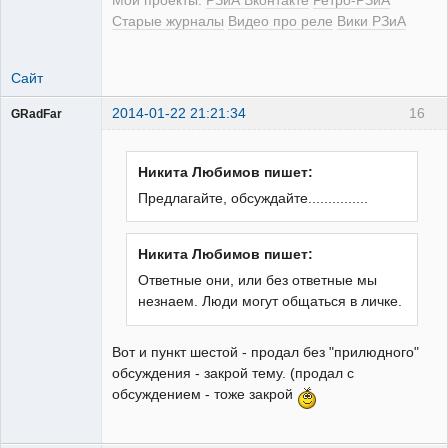
Мои проекты:
РЗиА Вконтакте
Ретро-РЗиА
Старые журналы
Видео про реле
Вики РЗиА
Сайт
2014-01-22 21:21:34
16
GRadFar
Никита Любимов пишет:
Предлагайте, обсуждайте...............
УЖЕ
пенсионер!
Неактивен
Никита Любимов пишет:
Ответные они, или без ответные мы
незнаем. Люди могут общаться в личке.
Вот и пункт шестой - продал без "прилюдного"
обсуждения - закрой тему. (продал с
обсуждением - тоже закрой