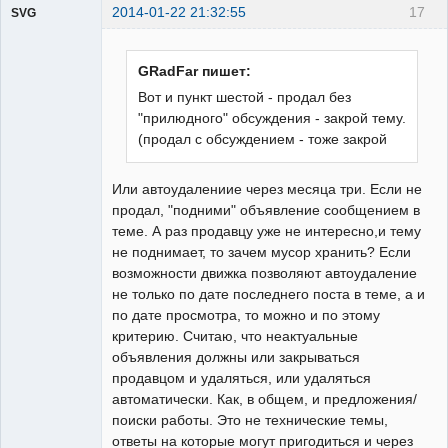
2014-01-22 21:32:55
17
SVG
GRadFar пишет:
Вот и пункт шестой - продал без
"прилюдного" обсуждения - закрой тему.
guest
(продал с обсуждением - тоже закрой
Неактивен
Или автоудалениие через месяца три. Если не
продал, "подними" объявление сообщением в
теме. А раз продавцу уже не интересно,и тему
не поднимает, то зачем мусор хранить? Если
возможности движка позволяют автоудаление
не только по дате последнего поста в теме, а и
по дате просмотра, то можно и по этому
критерию. Считаю, что неактуальные
объявления должны или закрываться
продавцом и удаляться, или удаляться
автоматически. Как, в общем, и предложения/
поиски работы. Это не технические темы,
ответы на которые могут пригодиться и через