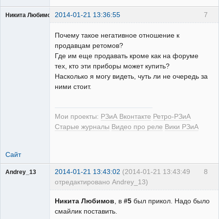
2014-01-21 13:36:55
7
Никита Любимов
Почему такое негативное отношение к
продавцам ретомов?
Где им еще продавать кроме как на форуме
тех, кто эти приборы может купить?
РЕЛЕктрик
Насколько я могу видеть, чуть ли не очередь за
Неактивен
ними стоит.
Мои проекты:
РЗиА Вконтакте
Ретро-РЗиА
Старые журналы
Видео про реле
Вики РЗиА
Сайт
2014-01-21 13:43:02
(2014-01-21 13:43:49
8
Andrey_13
отредактировано Andrey_13)
Проектировщик
Никита Любимов
, в
#5
был прикол. Надо было
Неактивен
смайлик поставить.