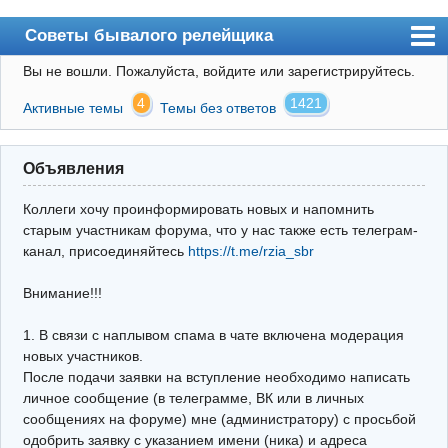
Советы бывалого релейщика
Вы не вошли.
Пожалуйста, войдите или зарегистрируйтесь.
Форум
4
1421
Активные темы
Темы без ответов
Правила
Поиск
Объявления
Регистрация
Коллеги хочу проинформировать новых и напомнить
Вход
старым участникам форума, что у нас также есть телеграм-
канал, присоединяйтесь
https://t.me/rzia_sbr
Архив
Внимание!!!
Почта
Поиск релейщика
1. В связи с наплывом спама в чате включена модерация
новых участников.
Видео РЗиА
После подачи заявки на вступление необходимо написать
личное сообщение (в телеграмме, ВК или в личных
Фотохостинг
сообщениях на форуме) мне (администратору) с просьбой
одобрить заявку с указанием имени (ника) и адреса
Телеграм