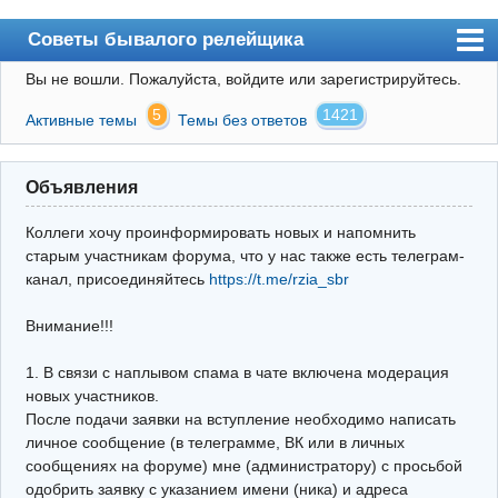
Советы бывалого релейщика
Вы не вошли.
Пожалуйста, войдите или зарегистрируйтесь.
Форум
5
1421
Активные темы
Темы без ответов
Правила
Поиск
Объявления
Регистрация
Коллеги хочу проинформировать новых и напомнить
Вход
старым участникам форума, что у нас также есть телеграм-
канал, присоединяйтесь
https://t.me/rzia_sbr
Архив
Внимание!!!
Почта
Поиск релейщика
1. В связи с наплывом спама в чате включена модерация
новых участников.
Видео РЗиА
После подачи заявки на вступление необходимо написать
личное сообщение (в телеграмме, ВК или в личных
Фотохостинг
сообщениях на форуме) мне (администратору) с просьбой
одобрить заявку с указанием имени (ника) и адреса
Телеграм