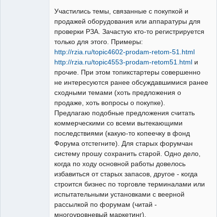
свободный
художник
Участились темы, связанные с покупкой и
Неактивен
продажей оборудования или аппаратуры для
проверки РЗА. Зачастую кто-то регистрируется
только для этого. Примеры:
http://rzia.ru/topic4602-prodam-retom-51.html
http://rzia.ru/topic4553-prodam-retom51.html
и
прочие. При этом топикстартеры совершенно
не интересуются ранее обсуждавшимися ранее
сходными темами (хоть предложения о
продаже, хоть вопросы о покупке).
Предлагаю подобные предложения считать
коммерческими со всеми вытекающими
последствиями (какую-то копеечку в фонд
Форума отстегните). Для старых форумчан
систему прошу сохранить старой. Одно дело,
когда по ходу основной работы довелось
избавиться от старых запасов, другое - когда
строится бизнес по торговле терминалами или
испытательными установками с веерной
рассылкой по форумам (читай -
многоуровневый маркетинг).