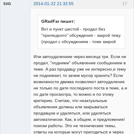
2014-01-22 21:32:55
17
SVG
GRadFar пишет:
Вот и пункт шестой - продал без
"прилюдного" обсуждения - закрой тему.
guest
(продал с обсуждением - тоже закрой
Неактивен
Или автоудалениие через месяца три. Если не
продал, "подними" объявление сообщением в
теме. А раз продавцу уже не интересно,и тему
не поднимает, то зачем мусор хранить? Если
возможности движка позволяют автоудаление
не только по дате последнего поста в теме, а и
по дате просмотра, то можно и по этому
критерию. Считаю, что неактуальные
объявления должны или закрываться
продавцом и удаляться, или удаляться
автоматически. Как, в общем, и предложения/
поиски работы. Это не технические темы,
ответы на которые могут пригодиться и через