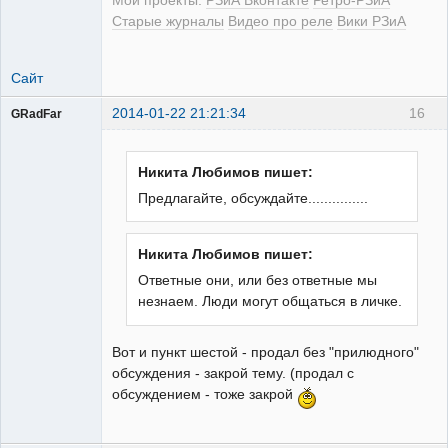
Мои проекты:
РЗиА Вконтакте
Ретро-РЗиА
Старые журналы
Видео про реле
Вики РЗиА
Сайт
2014-01-22 21:21:34
16
GRadFar
Никита Любимов пишет:
Предлагайте, обсуждайте...............
УЖЕ
пенсионер!
Неактивен
Никита Любимов пишет:
Ответные они, или без ответные мы
незнаем. Люди могут общаться в личке.
Вот и пункт шестой - продал без "прилюдного"
обсуждения - закрой тему. (продал с
обсуждением - тоже закрой