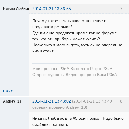
2014-01-21 13:36:55
7
Никита Любимов
Почему такое негативное отношение к
продавцам ретомов?
Где им еще продавать кроме как на форуме
тех, кто эти приборы может купить?
РЕЛЕктрик
Насколько я могу видеть, чуть ли не очередь за
Неактивен
ними стоит.
Мои проекты:
РЗиА Вконтакте
Ретро-РЗиА
Старые журналы
Видео про реле
Вики РЗиА
Сайт
2014-01-21 13:43:02
(2014-01-21 13:43:49
8
Andrey_13
отредактировано Andrey_13)
Проектировщик
Никита Любимов
, в
#5
был прикол. Надо было
Неактивен
смайлик поставить.