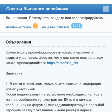
Советы бывалого релейщика
Вы не вошли.
Пожалуйста, войдите или зарегистрируйтесь.
Форум
2
1421
Активные темы
Темы без ответов
Правила
Поиск
Объявления
Регистрация
Коллеги хочу проинформировать новых и напомнить
Вход
старым участникам форума, что у нас также есть телеграм-
канал, присоединяйтесь
https://t.me/rzia_sbr
Архив
Внимание!!!
Почта
Поиск релейщика
1. В связи с наплывом спама в чате включена модерация
новых участников.
Видео РЗиА
После подачи заявки на вступление необходимо написать
личное сообщение (в телеграмме, ВК или в личных
Фотохостинг
сообщениях на форуме) мне (администратору) с просьбой
одобрить заявку с указанием имени (ника) и адреса
Телеграм