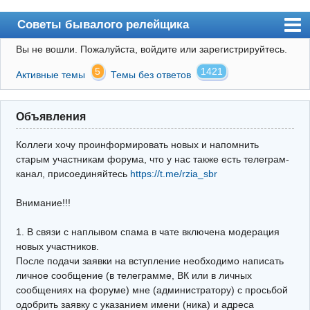
Советы бывалого релейщика
Вы не вошли.
Пожалуйста, войдите или зарегистрируйтесь.
Форум
5
1421
Активные темы
Темы без ответов
Правила
Поиск
Объявления
Регистрация
Коллеги хочу проинформировать новых и напомнить
Вход
старым участникам форума, что у нас также есть телеграм-
канал, присоединяйтесь
https://t.me/rzia_sbr
Архив
Внимание!!!
Почта
Поиск релейщика
1. В связи с наплывом спама в чате включена модерация
новых участников.
Видео РЗиА
После подачи заявки на вступление необходимо написать
личное сообщение (в телеграмме, ВК или в личных
Фотохостинг
сообщениях на форуме) мне (администратору) с просьбой
одобрить заявку с указанием имени (ника) и адреса
Телеграм