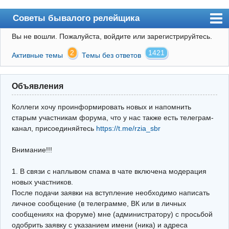
Советы бывалого релейщика
Вы не вошли.
Пожалуйста, войдите или зарегистрируйтесь.
Форум
2
1421
Активные темы
Темы без ответов
Правила
Поиск
Объявления
Регистрация
Коллеги хочу проинформировать новых и напомнить
Вход
старым участникам форума, что у нас также есть телеграм-
канал, присоединяйтесь
https://t.me/rzia_sbr
Архив
Внимание!!!
Почта
Поиск релейщика
1. В связи с наплывом спама в чате включена модерация
новых участников.
Видео РЗиА
После подачи заявки на вступление необходимо написать
личное сообщение (в телеграмме, ВК или в личных
Фотохостинг
сообщениях на форуме) мне (администратору) с просьбой
одобрить заявку с указанием имени (ника) и адреса
Телеграм