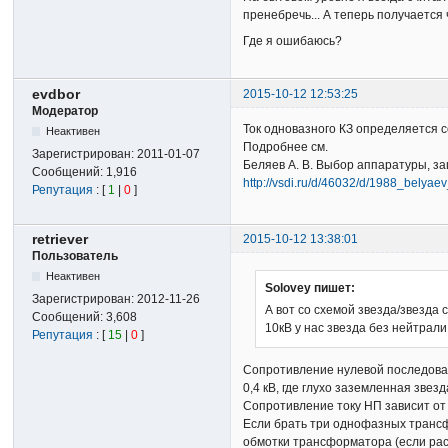
пренебречь... А теперь получается
Где я ошибаюсь?
evdbor
2015-10-12 12:53:25
Модератор
Ток одновазного КЗ определяется
Неактивен
Подробнее см.
Зарегистрирован:
2011-01-07
Беляев А. В. Выбор аппаратуры, защ
Сообщений:
1,916
http://vsdi.ru/d/46032/d/1988_belyae
Репутация
: [
1
|
0
]
retriever
2015-10-12 13:38:01
Пользователь
Неактивен
Solovey пишет:
Зарегистрирован:
2012-11-26
А вот со схемой звезда/звезда
Сообщений:
3,608
10кВ у нас звезда без нейтрали
Репутация
: [
15
|
0
]
Сопротивление нулевой последоват
0,4 кВ, где глухо заземленная звез
Сопротивление току НП зависит от
Если брать три однофазных трансф
обмотки трансформатора (если расс