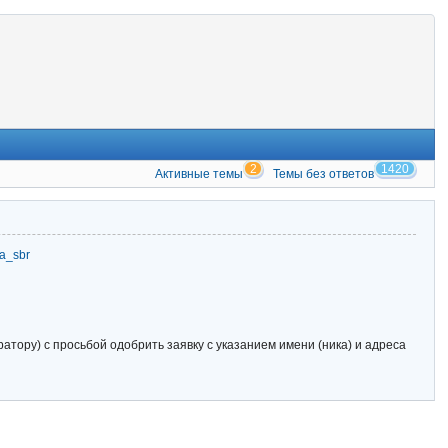
2
1420
Активные темы
Темы без ответов
zia_sbr
тору) с просьбой одобрить заявку с указанием имени (ника) и адреса