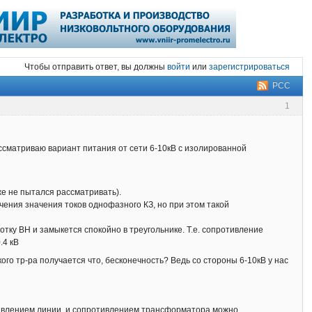
Чтобы отправить ответ, вы должны
войти
или
зарегистрироваться
РСС
1
ассматриваю вариант питания от сети 6-10кВ с изолированной
же не пытался рассматривать).
чения значения токов однофазного КЗ, но при этом такой
тку ВН и замыкется спокойно в треугольнике. Т.е. сопротивление
.4 кВ
го тр-ра получается что, бесконечность? Ведь со стороны 6-10кВ у нас
отивлением линии, и сопротивлением трансформатора можно