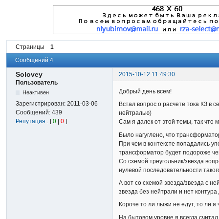
Страницы
1
Сообщений 4
Solovey
2015-10-12 11:49:30
Пользователь
Добрый день всем!
Неактивен
Зарегистрирован:
2011-03-06
Встал вопрос о расчете тока КЗ в 
Сообщений:
439
нейтралью)
Репутация
: [
0
|
0
]
Сам я далек от этой темы, так что 
Было нагуглено, что трансформатор
При чем в контексте попадались уп
трансформатор будет подороже чем
Со схемой треугольник/звезда вопр
нулевой последовательности таког
А вот со схемой звезда/звезда с н
звезда без нейтрали и нет контура
Короче то ли лыжи не едут, то ли 
На бытовом уровне я всегда счита