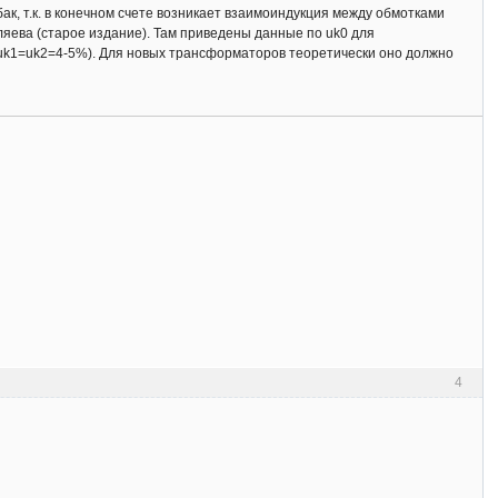
ак, т.к. в конечном счете возникает взаимоиндукция между обмотками
яева (старое издание). Там приведены данные по uk0 для
о uk1=uk2=4-5%). Для новых трансформаторов теоретически оно должно
4