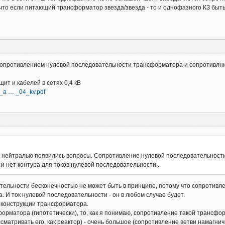
 что если питающий трансформатор звезда/звезда - то и однофазного КЗ быть 
 сопротивлением нулевой последовательности трансформатора и сопротивлн
ит и кабелей в сетях 0,4 кВ
v_a … _04_kv.pdf
 с нейтралью появились вопросы. Сопротивление нулевой последовательности 
 и нет контура для токов нулевой последовательности...
ельности бесконечностью не может быть в принципе, потому что сопротивлен
да. И ток нулевой последовательности - он в любом случае будет.
 конструкции трансформатора.
орматора (гипотетически), то, как я понимаю, сопротивление такой трансф
матривать его, как реактор) - очень большое (сопротивление ветви намагнич