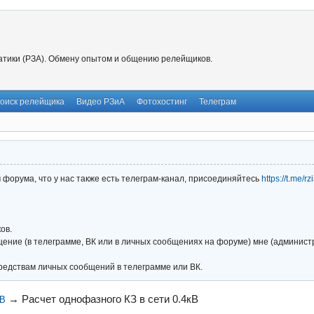
тики (РЗА). Обмену опытом и общению релейщиков.
оиск релейщика
Видео РЗиА
Фотохостинг
Телеграм
форума, что у нас также есть телеграм-канал, присоединяйтесь
https://t.me/r
ов.
ние (в телеграмме, ВК или в личных сообщениях на форуме) мне (администра
редствам личных сообщений в телеграмме или ВК.
→
Расчет однофазного КЗ в сети 0.4кВ
0В