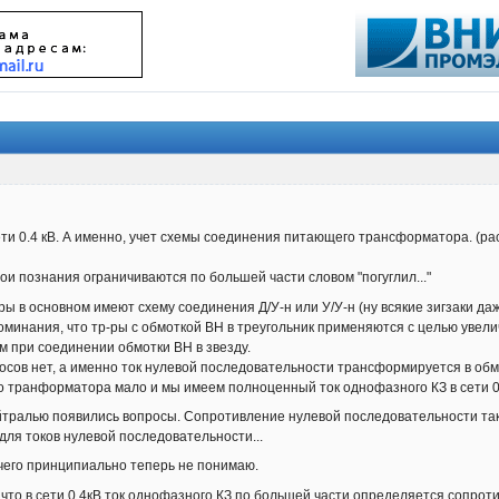
сети 0.4 кВ. А именно, учет схемы соединения питающего трансформатора. (р
мои познания ограничиваются по большей части словом "погуглил..."
ы в основном имеют схему соединения Д/У-н или У/У-н (ну всякие зигзаки да
оминания, что тр-ры с обмоткой ВН в треугольник применяются с целью увели
 при соединении обмотки ВН в звезду.
осов нет, а именно ток нулевой последовательности трансформируется в обмо
о транформатора мало и мы имеем полноценный ток однофазного КЗ в сети 0
ейтралью появились вопросы. Сопротивление нулевой последовательности тако
 для токов нулевой последовательности...
я чего принципиально теперь не понимаю.
л что в сети 0.4кВ ток однофазного КЗ по большей части определяется сопр