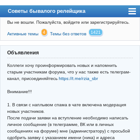
Советы бывалого релейщика
Вы не вошли.
Пожалуйста, войдите или зарегистрируйтесь.
Форум
4
1421
Активные темы
Темы без ответов
Правила
Поиск
Объявления
Регистрация
Коллеги хочу проинформировать новых и напомнить
Вход
старым участникам форума, что у нас также есть телеграм-
канал, присоединяйтесь
https://t.me/rzia_sbr
Архив
Внимание!!!
Почта
Поиск релейщика
1. В связи с наплывом спама в чате включена модерация
новых участников.
Видео РЗиА
После подачи заявки на вступление необходимо написать
личное сообщение (в телеграмме, ВК или в личных
Фотохостинг
сообщениях на форуме) мне (администратору) с просьбой
одобрить заявку с указанием имени (ника) и адреса
Телеграм