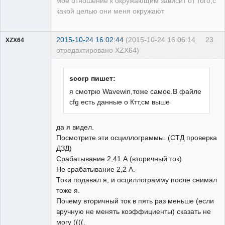
мое отношение к окружающим зависит от того,с
какой целью они меня окружают
2015-10-24 16:02:44
(2015-10-24 16:06:14
23
XZX64
отредактировано XZX64)
Пользователь
Неактивен
scorp пишет:
я смотрю Wavewin,тоже самое.В файле
cfg есть данные о Ктт,см выше
да я видел.
Посмотрите эти осциллограммы. (СТД проверка
ДЗД)
Срабатывание 2,41 А (вторичный ток)
Не срабатывание 2,2 А.
Токи подавал я, и осциллограмму после снимал
тоже я.
Почему вторичный ток в пять раз меньше (если
вручную не менять коэффициенты) сказать не
могу ((((.