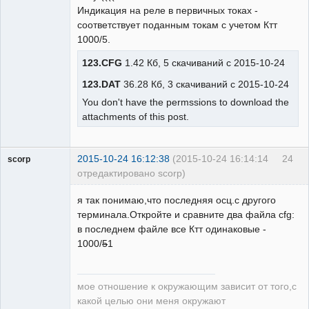
Индикация на реле в первичных токах -
соответствует поданным токам с учетом Ктт
1000/5.
123.CFG
1.42 Кб, 5 скачиваний с 2015-10-24
123.DAT
36.28 Кб, 3 скачиваний с 2015-10-24
You don't have the permssions to download the
attachments of this post.
2015-10-24 16:12:38
(2015-10-24 16:14:14
24
scorp
отредактировано scorp)
pensioner
я так понимаю,что последняя осц.с другого
Неактивен
терминала.Откройте и сравните два файла cfg:
в последнем файле все Ктт одинаковые -
1000/
5
1
мое отношение к окружающим зависит от того,с
какой целью они меня окружают