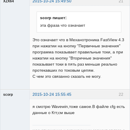
2015-10-24 15:49:50
21
XZX64
Пользователь
Неактивен
scorp пишет:
эта фраза что означает
Это означает что в Механотроника FastView 4.3
при нажатии на кнопку "Первичные значения"
программа показывает правильные токи, а при
нажатии на кнопку "Вторичные значения"
показывает токи в пять раз меньше реально
протекавших по токовым цепям.
С чем это связанно сказать не могу.
2015-10-24 15:55:45
22
scorp
pensioner
я смотрю Wavewin,тоже самое.В файле cfg есть
Неактивен
данные о Ктт,см выше