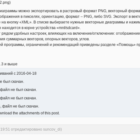
2.png)
диаграммы можно экспортировать в растровый формат PNG, векторный формат 
ображения в пикселях, ориентацию, формат – PNG, либо SVG. Экспорт в ве
е на кнопку «XML». В списке выбираете нужные векторные диаграммы и нажи
 находится в корне устройства «mnt/sdcard».
рядом удобных настроек, влияющих на включение/отключение: отображение ме
ия суммарных векторов, опорных векторов, углов.
ей программы, ограничений и рекомендаций приведены разделе «Помощь» 
3.3 и выше
чиваний с 2016-04-18
не был скачан.
 файл не был скачан.
 файл не был скачан.
, файл не был скачан.
nload the attachments of this post.
:19:51 отредактировано suncov_di)