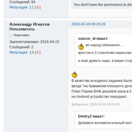
Сообщений:
84
You don't have the permssions to dow
Репутация
: [
1
|
0
]
Александр Игнатов
2016-04-19 06:24:26
Пользователь
Неактивен
suncov_di пишет:
Зарегистрирован:
2016-04-15
во народ обленился.....
Сообщений:
2
Репутация
: [
0
|
0
]
крестик и 3 стрелочки нарисова
и еще думать надо, в какую стор
В качестве исходного задания был
вроде "на бумажном планшете доль
Плюс Парма ВАФ дешевле раза в 3 н
на Android устройство передают.
Добавлено: 2016-04-19 09:24:26
DmitryZ пишет:
Добавьте вспомогательный инс