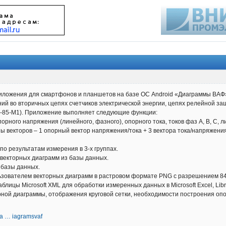
риложения для смартфонов и планшетов на базе ОС Android «Диаграммы ВАФ
ний во вторичных цепях счетчиков электрической энергии, цепях релейной
Ф-85-М1). Приложение выполняет следующие функции:
рного напряжения (линейного, фазного), опорного тока, токов фаз A, B, C, 
пы векторов – 1 опорный вектор напряжения/тока + 3 вектора тока/напряжени
о результатам измерения в 3-х группах.
 векторных диаграмм из базы данных.
 базы данных.
ьзователем векторных диаграмм в растровом формате PNG с разрешением 848
лицы Microsoft XML для обработки измеренных данных в Microsoft Excel, LibreO
рной диаграммы, отображения круговой сетки, необходимости построения опо
eta … iagramsvaf