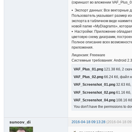
(скриншот во вложении VAF_Plus_0
• Экспорт данных: Все векторные 
Пользователь указывает размер из
экспорта в табличном виде нажмит
новой папке «MyDiagrams», которая
• Настройки: Приложение обладает 
цветовую схему диаграмм, построен
Полное описание всех возможност
приложения.
Лицензия: Freeware
Системные требования: Android 2.
VAF_Plus_01.png
121.38 Кб, 2 ска
VAF_Plus_02.png
66.24 Кб, файл 
VAF_Screenshot_01.png
32.63 Кб,
VAF_Screenshot_02.png
61.16 Кб,
VAF_Screenshot_04.png
108.16 Кб
You don't have the permssions to dow
suncov_di
2016-04-18 09:13:28
(2016-04-18 09