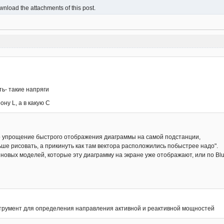
nload the attachments of this post.
ть- такие напряги
ону L, а в какую С
о упрощение быстрого отображения диаграммы на самой подстанции,
ше рисовать, а прикинуть как там вектора расположились побыстрее надо".
овых моделей, которые эту диаграмму на экране уже отображают, или по Blu
трумент для определения направления активной и реактивной мощностей