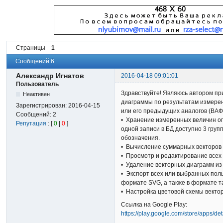
Страницы
1
Сообщений 6
Александр Игнатов
2016-04-18 09:01:01
Пользователь
Здравствуйте! Являюсь автором п
Неактивен
диаграммы по результатам измере
Зарегистрирован:
2016-04-15
или его предыдущих аналогов (ВА
Сообщений:
2
• Хранение измеренных величин опо
Репутация
: [
0
|
0
]
одной записи в БД доступно 3 груп
обозначения.
• Вычисление суммарных векторов п
• Просмотр и редактирование всех
• Удаление векторных диаграмм из
• Экспорт всех или выбранных пол
формате SVG, а также в формате таб
• Настройка цветовой схемы векто
Ссылка на Google Play:
https://play.google.com/store/apps/d