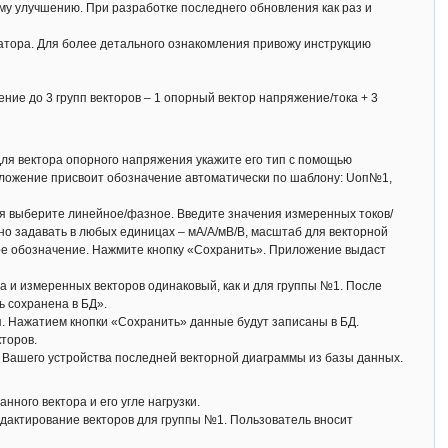
у улучшению. При разработке последнего обновления как раз и
тора. Для более детального ознакомления привожу инструкцию
ние до 3 групп векторов – 1 опорный вектор напряжение/тока + 3
Для вектора опорного напряжения укажите его тип с помощью
иложение присвоит обозначение автоматически по шаблону: Uоп№1,
я выберите линейное/фазное. Введите значения измеренных токов/
но задавать в любых единицах – мА/А/мВ/В, масштаб для векторной
ое обозначение. Нажмите кнопку «Сохранить». Приложение выдаст
ра и измеренных векторов одинаковый, как и для группы №1. После
 сохранена в БД».
я. Нажатием кнопки «Сохранить» данные будут записаны в БД.
кторов.
 Вашего устройства последней векторной диаграммы из базы данных.
ного вектора и его угле нагрузки.
дактирование векторов для группы №1. Пользователь вносит