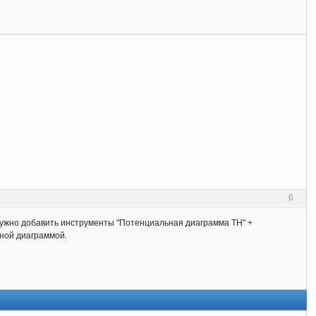
6
Нужно добавить инструменты "Потенциальная диаграмма ТН" +
ьной диаграммой.