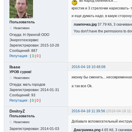
во народ обленился.....
крестик и 3 стрелочки нарисовать- 
и еще думать надо, в какую сторону 
Пользователь
лампочка.jpg
37.79 Кб, 3 скачива
Неактивен
You don't have the permssions to dow
Откуда:
Н-Уренгой ООО
Энерготехсервис
Зарегистрирован:
2015-10-26
Сообщений:
887
Репутация
: [
3
|
0
]
Ibase
2016-04-18 10:48:08
УРОВ суров!
иконку бы сменить... несовременна
Неактивен
Откуда:
мать городов
а так все Оk.
Зарегистрирован:
2014-01-31
Сообщений:
93
Репутация
: [
0
|
0
]
DmitryZ
2016-04-18 11:39:56
(2016-04-18 11
Пользователь
Добавьте вспомогательный инстру
Неактивен
Зарегистрирован:
2014-01-03
Диаграмма.png
4.65 Кб, 3 скачив