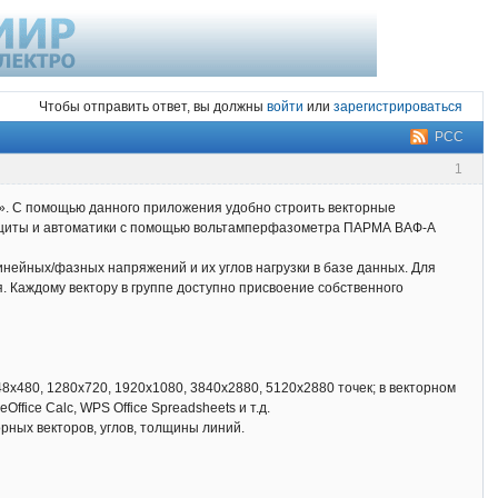
Чтобы отправить ответ, вы должны
войти
или
зарегистрироваться
РСС
1
». С помощью данного приложения удобно строить векторные
 защиты и автоматики с помощью вольтамперфазометра ПАРМА ВАФ-А
линейных/фазных напряжений и их углов нагрузки в базе данных. Для
я. Каждому вектору в группе доступно присвоение собственного
x480, 1280x720, 1920x1080, 3840x2880, 5120x2880 точек; в векторном
ffice Calc, WPS Office Spreadsheets и т.д.
рных векторов, углов, толщины линий.