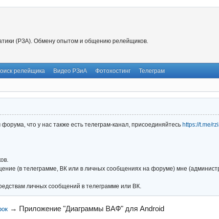
тики (РЗА). Обмену опытом и общению релейщиков.
оиск релейщика
Видео РЗиА
Фотохостинг
Телеграм
форума, что у нас также есть телеграм-канал, присоединяйтесь
https://t.me/r
ов.
ние (в телеграмме, ВК или в личных сообщениях на форуме) мне (администра
редствам личных сообщений в телеграмме или ВК.
→
Приложение "Диаграммы ВАФ" для Android
рок