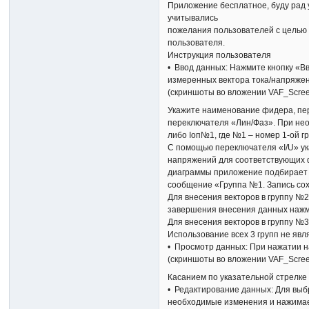
Приложение бесплатное, буду рад 
учитывались
пожелания пользователей с целью
пользователя.
Инструкция пользователя
• Ввод данных: Нажмите кнопку «Вв
измеренных вектора тока/напряжен
(скриншоты во вложении VAF_Scree
Укажите наименование фидера, пер
переключателя «Лин/Фаз». При нео
либо Iоп№1, где №1 – номер 1-ой г
С помощью переключателя «I/U» ук
напряжений для соответствующих ф
диаграммы приложение подбирает а
сообщение «Группа №1. Запись сох
Для внесения векторов в группу №2
завершения внесения данных нажми
Для внесения векторов в группу №
Использование всех 3 групп не явл
• Просмотр данных: При нажатии н
(скриншоты во вложении VAF_Scree
Касанием по указательной стрелке 
• Редактирование данных: Для выб
необходимые изменения и нажимае