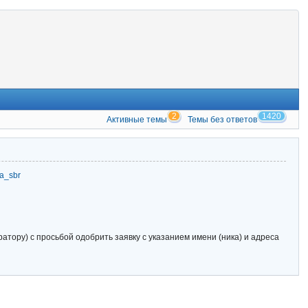
2
1420
Активные темы
Темы без ответов
zia_sbr
тору) с просьбой одобрить заявку с указанием имени (ника) и адреса