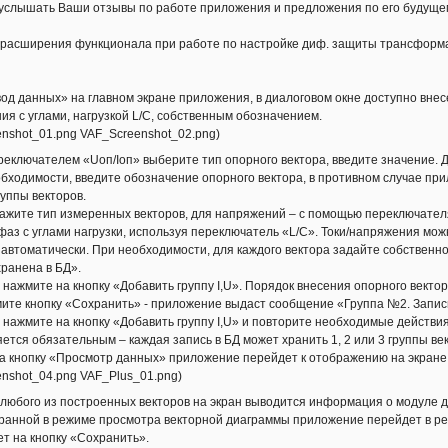
услышать Ваши отзывы по работе приложения и предложения по его будущем
 расширения функционала при работе по настройке диф. защиты трансформа
од данных» на главном экране приложения, в диалоговом окне доступно внесе
ия с углами, нагрузкой L/C, собственным обозначением.
nshot_01.png VAF_Screenshot_02.png)
еключателем «Uоп/Iоп» выберите тип опорного вектора, введите значение. 
бходимости, введите обозначение опорного вектора, в противном случае пр
руппы векторов.
ажите тип измеренных векторов, для напряжений – с помощью переключател
аз с углами нагрузки, используя переключатель «L/C». Токи/напряжения мож
втоматически. При необходимости, для каждого вектора задайте собственн
ранена в БД».
 нажмите на кнопку «Добавить группу I,U». Порядок внесения опорного векто
те кнопку «Сохранить» - приложение выдаст сообщение «Группа №2. Запись
3 нажмите на кнопку «Добавить группу I,U» и повторите необходимые действи
яется обязательным – каждая запись в БД может хранить 1, 2 или 3 группы ве
а кнопку «Просмотр данных» приложение перейдет к отображению на экране
nshot_04.png VAF_Plus_01.png)
любого из построенных векторов на экран выводится информация о модуле дан
ранной в режиме просмотра векторной диаграммы приложение перейдет в ре
т на кнопку «Сохранить».