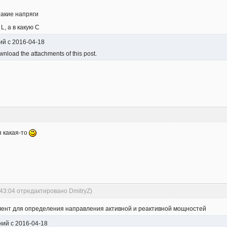
такие напряги
L, а в какую С
ний с 2016-04-18
nload the attachments of this post.
я какая-то
:43:04 отредактировано DmitryZ)
мент для определения направления активной и реактивной мощностей
аний с 2016-04-18