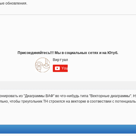
вые обновления.
Присоединяйтесь!!! Мы в социальных сетях и на Ютуб.
нировать из "Диаграммы ВАФ" во что-нибудь типа "Векторные диаграммы". 
ьно, чтобы треугольник ТН строился на векторке в соотвествии с потенциал