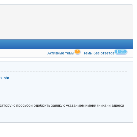
4
1421
Активные темы
Темы без ответов
zia_sbr
тору) с просьбой одобрить заявку с указанием имени (ника) и адреса