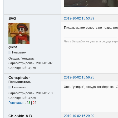
SVG
2019-10-02 15:53:39
Писать матом совесть не позволяет,
Чему бы грабли не учили, а сердце вер
guest
Неактивен
Откуда:
Гондурас
Зарегистрирован:
2011-01-07
Сообщений:
3,975
Conspirator
2019-10-02 15:56:25
Пользователь
Хоть "увидят", откуда ток берется
Неактивен
Зарегистрирован:
2011-01-13
Сообщений:
3,535
Репутация
: [
8
|
0
]
Chichkin.A.B
2019-10-02 16:29:20