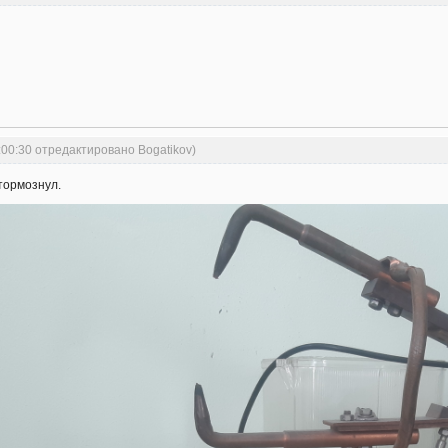
:00:30 отредактировано Bogatikov)
 тормознул.