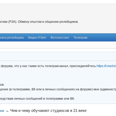
тики (РЗА). Обмену опытом и общению релейщиков.
оиск релейщика
Видео РЗиА
Фотохостинг
Телеграм
форума, что у нас также есть телеграм-канал, присоединяйтесь
https://t.me/r
ов.
ние (в телеграмме, ВК или в личных сообщениях на форуме) мне (администра
редствам личных сообщений в телеграмме или ВК.
→
Чем и чему обучаюют студиосов в 21 веке
рок