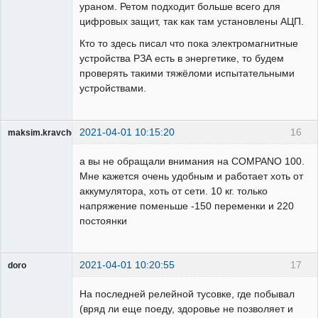
ураном. Ретом подходит больше всего для
цифровых защит, так как там установлены АЦП.
Кто то здесь писал что пока электромагнитные
устройства РЗА есть в энергетике, то будем
проверять такими тяжёломи испытательными
устройствами.
2021-04-01 10:15:20
16
maksim.kravchenko
Пользователь
а вы не обращали внимания на COMPANO 100.
Неактивен
Мне кажется очень удобным и работает хоть от
аккумулятора, хоть от сети. 10 кг. только
напряжение поменьше -150 переменки и 220
постоянки
2021-04-01 10:20:55
17
doro
свободный
художник
На последней релейной тусовке, где побывал
Неактивен
(вряд ли еще поеду, здоровье не позволяет и