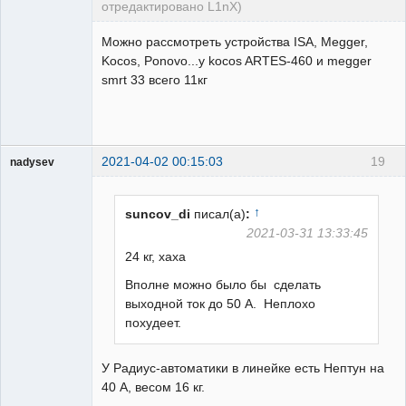
отредактировано L1nX)
Пользователь
Можно рассмотреть устройства ISA, Megger,
Неактивен
Kocos, Ponovo...у kocos ARTES-460 и megger
smrt 33 всего 11кг
2021-04-02 00:15:03
19
nadysev
Пользователь
Неактивен
↑
suncov_di
писал(а)
:
2021-03-31 13:33:45
24 кг, хаха
Вполне можно было бы сделать
выходной ток до 50 А. Неплохо
похудеет.
У Радиус-автоматики в линейке есть Нептун на
40 А, весом 16 кг.