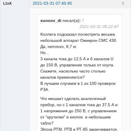
2021-03-31 07:40:45
8
L1nX
Пользователь
Неактивен
↑
suncov_di
писал(а)
:
2021-03-31 05:22:47
Коллега подсказал посмотреть весьма
небольшой аппарат Омикрон СМС 430.
Да, неплохо, 8,7 кг.
Но...
3 канала тока до 12,5 А и 6 каналов U
до 150 В, управление только от ноута.
Скажите, насколько часто столько
каналов применяется?
В лучшем случаем в 1 из 100 проверок
РЗА.
Что мешает сделать аналогичный
прибор, но с 1 каналом тока до 37,5 А и
1 напряжения до 250 В, с управлением
от "крутилки" и кнопок и небольшим
табло?
Эпоха РТМ, РТВ и РТ-85 заканчивается,