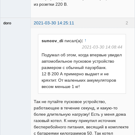
из розетки 220 В.
2021-03-30 14:25:11
2
doro
свободный
художник
Неактивен
↑
suncov_di
писал(а)
:
2021-03-30 14:08:44
Подумал об этом, когда впервые увидел
автомобильное пусковое устройство
размером с обычный пауэрбанк.
12 В 200 А примерно выдает и не
кряхтит. От маленьких аккумуляторов
весом меньше 1 кг!
Так не путайте пусковое устройство,
работающее в течение секунд, и какую-то
более длительную нагрузку! Есть у меня дома
газовый котел. К нему прикупил источник
бесперебойного питания, весящий в комплекте
с батареями килограммов 50. Так котел