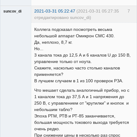
2021-03-31 05:22:47
(2021-03-31 05:27:35
7
suncov_di
отредактировано suncov_di)
Коллега подсказал посмотреть весьма
небольшой аппарат Омикрон СМС 430.
Да, неплохо, 8,7 кг.
Но...
Пользователь
3 канала тока до 12,5 А и 6 каналов U до 150 В,
Неактивен
управление только от ноута.
Скажите, насколько часто столько каналов
применяется?
В лучшем случаем в 1 из 100 проверок РЗА.
Что мешает сделать аналогичный прибор, но с
1 каналом тока до 37,5 А и 1 напряжения до
250 В, с управлением от "крутилки" и кнопок и
небольшим табло?
Эпоха РТМ, РТВ и РТ-85 заканчивается,
большая мощность токового выхода требуется
очень редко.
При снижении цены в несколько раз спрос