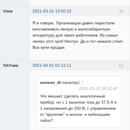
2021-03-31 13:50:22
11
Clone
Пользователь
Я и говорю. Организации давно перестали
Неактивен
изготавливать легкую и малогабаритную
аппаратуру для своих работников. Из самых
легких этот гроб Нептун. Да и тот немало стоит.
Все купи-продаи.
2021-04-01 01:12:11
12
ПАУтина
Пользователь
Неактивен
↑
suncov_di
писал(а)
:
2021-03-31 05:22:47
Что мешает сделать аналогичный
прибор, но с 1 каналом тока до 37,5 А и
1 напряжения до 250 В, с управлением
от "крутилки" и кнопок и небольшим
табло?