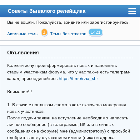
Советы бывалого релейщика
Вы не вошли.
Пожалуйста, войдите или зарегистрируйтесь.
Форум
3
1421
Активные темы
Темы без ответов
Правила
Поиск
Объявления
Регистрация
Коллеги хочу проинформировать новых и напомнить
Вход
старым участникам форума, что у нас также есть телеграм-
канал, присоединяйтесь
https://t.me/rzia_sbr
Архив
Внимание!!!
Почта
Поиск релейщика
1. В связи с наплывом спама в чате включена модерация
новых участников.
Видео РЗиА
После подачи заявки на вступление необходимо написать
личное сообщение (в телеграмме, ВК или в личных
Фотохостинг
сообщениях на форуме) мне (администратору) с просьбой
одобрить заявку с указанием имени (ника) и адреса
Телеграм