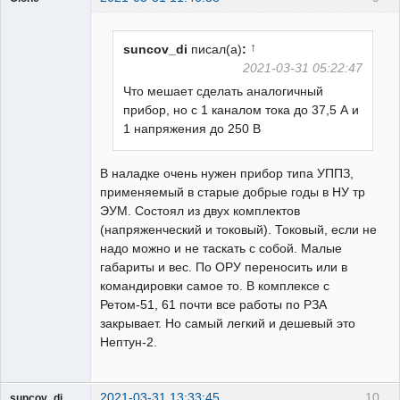
Пользователь
Неактивен
↑
suncov_di
писал(а)
:
2021-03-31 05:22:47
Что мешает сделать аналогичный
прибор, но с 1 каналом тока до 37,5 А и
1 напряжения до 250 В
В наладке очень нужен прибор типа УППЗ,
применяемый в старые добрые годы в НУ тр
ЭУМ. Состоял из двух комплектов
(напряженческий и токовый). Токовый, если не
надо можно и не таскать с собой. Малые
габариты и вес. По ОРУ переносить или в
командировки самое то. В комплексе с
Ретом-51, 61 почти все работы по РЗА
закрывает. Но самый легкий и дешевый это
Нептун-2.
2021-03-31 13:33:45
10
suncov_di