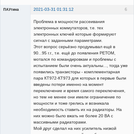
2021-03-31 01:31:12
6
ПАУтина
Пользователь
Проблема в мощности рассеивания
Неактивен
электронных коммутаторов, т.е. тех
электронных ключей которые формируют
сигнал с заданными параметрами.
Этот вопрос серьёзно продумывал ещё в
90...95 г.г., т.е. ещё до появления РЕТОМ,
мотался по командировкам и проблемы с
испытанием были очень актуальны..., тогда уже
появились транзисторы - комплементарная
пара КТ972-КТ973 для которых в первые были
введены потери именно на момент
переключение и время самого переключения,
но тем не менее они имели ограничение по
мощности и тоже грелись и возникала
необходимость ставить их на радиаторы. На
них можно было вжать не более 20 ВА с
массивными радиаторами.
Мой друг сделал на них усилитель низкой