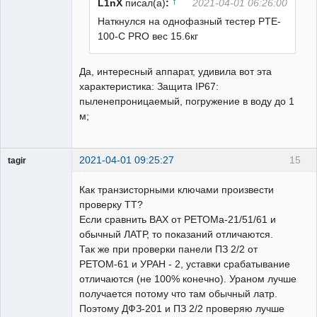
↑
L1nX
писал(а)
:
2021-04-01 06:26:00
Наткнулся на однофазный тестер PTE-
100-C PRO вес 15.6кг
Пользователь
Неактивен
Да, интересный аппарат, удивила вот эта
характеристика: Защита IP67:
пыленепроницаемый, погружение в воду до 1
м;
2021-04-01 09:25:27
15
tagir
Пользователь
Как транзисторными ключами произвести
Неактивен
проверку ТТ?
Если сравнить ВАХ от РЕТОМа-21/51/61 и
обычный ЛАТР, то показаний отличаются.
Так же при проверки панели ПЗ 2/2 от
РЕТОМ-61 и УРАН - 2, уставки срабатывание
отличаются (не 100% конечно). Ураном лучше
получается потому что там обычный латр.
Поэтому ДФЗ-201 и ПЗ 2/2 проверяю лучше