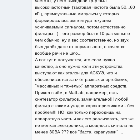
частоты, у него выходной тр-р был
высокочастотный (тактовая частота была 50...60
кГц, прямоугольные импульсы у которых
формировалась амплитуда текущим
усиливаемым сигналом, потом естественно
фильтры...) - его размер был в 10 раз меньше
чем обычно, ну и вес соответственно, но звук
был далёк даже от нормального, о качестве
вообще речи не шло...
А вот тут и получается, что если нужно
качество, а оно нужно коли эти устройства
выступают как эталон для АСКУЭ, что и
обеспечивается за счёт разных энергоёмких,
"массивных и тяжёлых" аппаратных средств.
Прикол в чём, в MatLab, например, есть
синтезатор фильтров, замечательно!!! любой
фильтр с какими-угодно характеристиками - без
проблем!!! НО, как только переходишь на
аппаратную часть и как его реализовать, это же
не мелкая электроника, а мощность сигнала не
менее 30ВА ??? всё "баста, карапузики" ...