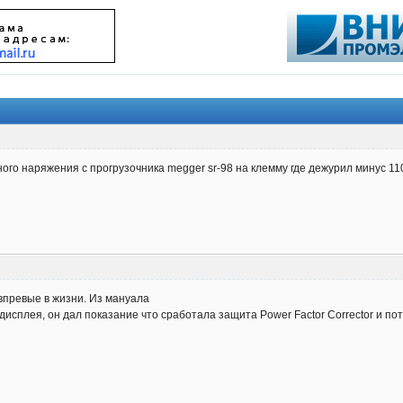
ого наряжения с прогрузочника megger sr-98 на клемму где дежурил минус 1
впревые в жизни. Из мануала
 дисплея, он дал показание что сработала защита Power Factor Corrector и п