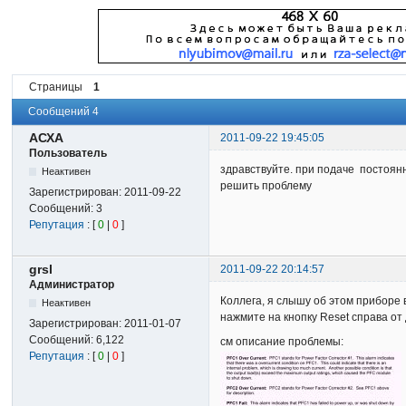
Страницы
1
Сообщений 4
АСХА
2011-09-22 19:45:05
Пользователь
здравствуйте. при подаче постоянн
Неактивен
решить проблему
Зарегистрирован:
2011-09-22
Сообщений:
3
Репутация
: [
0
|
0
]
grsl
2011-09-22 20:14:57
Администратор
Коллега, я слышу об этом приборе 
Неактивен
нажмите на кнопку Reset справа от
Зарегистрирован:
2011-01-07
Сообщений:
6,122
см описание проблемы:
Репутация
: [
0
|
0
]