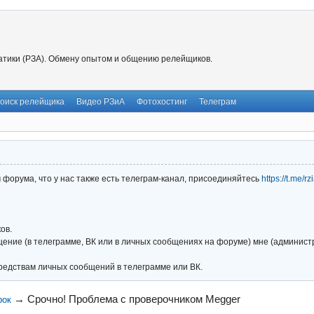
тики (РЗА). Обмену опытом и общению релейщиков.
оиск релейщика
Видео РЗиА
Фотохостинг
Телеграм
форума, что у нас также есть телеграм-канал, присоединяйтесь
https://t.me/r
ов.
ние (в телеграмме, ВК или в личных сообщениях на форуме) мне (администра
редствам личных сообщений в телеграмме или ВК.
→
Срочно! Проблема с проверочником Megger
рок