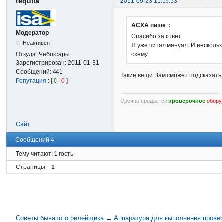
tequila
2011-09-23 11:15:53
АСХА пишет:
Модератор
Спасибо за ответ.
Неактивен
Я уже читал мануал. И несколь
Откуда:
Чебоксары
схему.
Зарегистрирован:
2011-01-31
Сообщений:
441
Такие вещи Вам сможет подсказать
Репутация
: [
0
|
0
]
Срочно продается
проверочное
обору
Сайт
Сообщений 4
Тему читают:
1
гость
Страницы
1
Советы бывалого релейщика
→
Аппаратура для выполнения прове