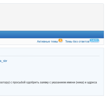
4
1421
Активные темы
Темы без ответов
zia_sbr
тору) с просьбой одобрить заявку с указанием имени (ника) и адреса