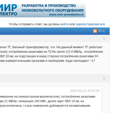
Чтобы отправить ответ, вы должны
войти
или
зарегистрироваться
РСС
1
енно ТГ, блочный трансформатор, тсн. На данный момент ТГ работает
чателе), потребление реактивки на ТСНе около 3,5-4 МВАр, потребление
КВЛ 10 км, на подстанции в нашу сторону потребление реактивки 24
мыми измерительными органами и приборами. Куда пропадает ~17
2
2022-02-21 20:25:04
 измерения на генераторном выключателе), потребление реактивки
а 21 МВАр, генерация 160 МВт, далее идет КВЛ 10 км, на
ров исключена, т.к все измерения дублируются независимыми