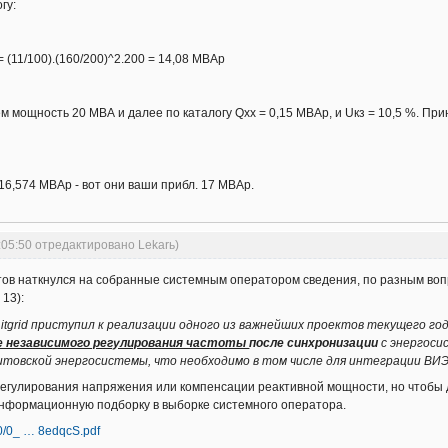
гу:
= (11/100).(160/200)^2.200 = 14,08 МВАр
 мощность 20 МВА и далее по каталогу Qхх = 0,15 МВАр, и Uкз = 10,5 %. При
 16,574 МВАр - вот они ваши прибл. 17 МВАр.
:05:50 отредактировано Lekarь)
тов наткнулся на собранные системным оператором сведения, по разным вопр
 13):
tgrid приступил к реализации одного из важнейших проектов текущего год
ие независимого регулирования частоты
после синхронизации
с энергоси
товской энергосистемы, что необходимо в том числе для интеграции ВИЭ
регулирования напряжения или компенсации реактивной мощности, но чтобы д
информационную подборку в выборке системного оператора.
/0/0_ … 8edqcS.pdf