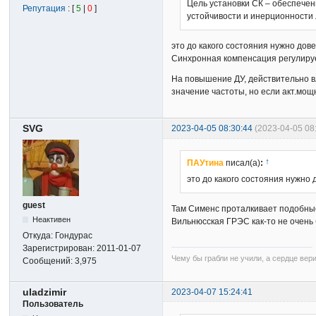
Цель установки СК – обеспече
Репутация
: [
5
|
0
]
устойчивости и инерционности 
это до какого состояния нужно дове
Синхронная компенсация регулиру
На повышение ДУ, действительно вл
значение частоты, но если акт.мощн
SVG
2023-04-05 08:30:44
(2023-04-05 0
↑
ПАУтина
писал(а)
:
это до какого состояния нужно д
guest
Там Сименс проталкивает подобные 
Неактивен
Вильнюсская ГРЭС как-то не очень
Откуда:
Гондурас
Зарегистрирован:
2011-01-07
Чему бы грабли не учили, а сердце вер
Сообщений:
3,975
uladzimir
2023-04-07 15:24:41
Пользователь