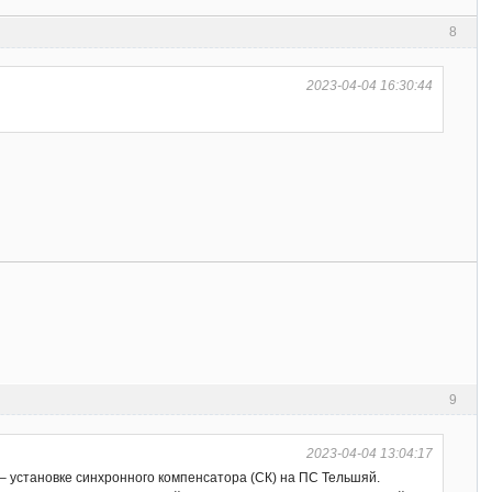
8
2023-04-04 16:30:44
9
2023-04-04 13:04:17
 – установке синхронного компенсатора (СК) на ПС Тельшяй.