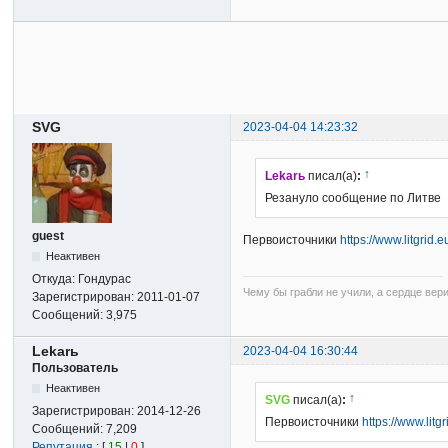
SVG
2023-04-04 14:23:32
↑
Lekarь
писал(а)
:
Резануло сообщение по Литве
guest
Первоисточники
https://www.litgrid
Неактивен
Откуда:
Гондурас
Чему бы грабли не учили, а сердце вер
Зарегистрирован:
2011-01-07
Сообщений:
3,975
Lekarь
2023-04-04 16:30:44
Пользователь
Неактивен
↑
SVG
писал(а)
:
Зарегистрирован:
2014-12-26
Первоисточники
https://www.lit
Сообщений:
7,209
Репутация
: [
15
|
0
]