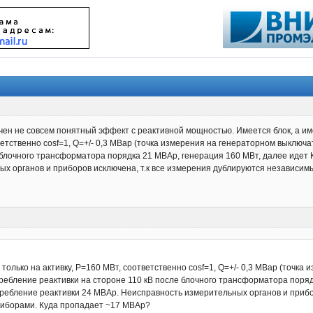
чен не совсем понятный эффект с реактивной мощностью. Имеется блок, а им
тветственно cosf=1, Q=+/- 0,3 МВар (точка измерения на генераторном выклю
 блочного трансформатора порядка 21 МВАр, генерация 160 МВт, далее идет 
х органов и приборов исключена, т.к все измерения дублируются независи
только на активку, P=160 МВт, соответственно cosf=1, Q=+/- 0,3 МВар (точка
ребление реактивки на стороне 110 кВ после блочного трансформатора порядк
требление реактивки 24 MВАр. Неисправность измерительных органов и прибо
риборами. Куда пропадает ~17 МВАр?