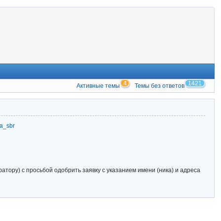
4
1421
Активные темы
Темы без ответов
zia_sbr
тору) с просьбой одобрить заявку с указанием имени (ника) и адреса