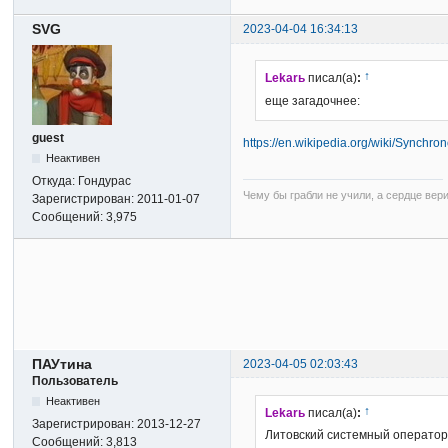
SVG
2023-04-04 16:34:13
↑
Lekarь
писал(а)
:
еще загадочнее:
guest
https://en.wikipedia.org/wiki/Synchr
Неактивен
Откуда:
Гондурас
Чему бы грабли не учили, а сердце вер
Зарегистрирован:
2011-01-07
Сообщений:
3,975
ПАУтина
2023-04-05 02:03:43
Пользователь
Неактивен
↑
Lekarь
писал(а)
:
Зарегистрирован:
2013-12-27
Литовский системный оператор 
Сообщений:
3,813