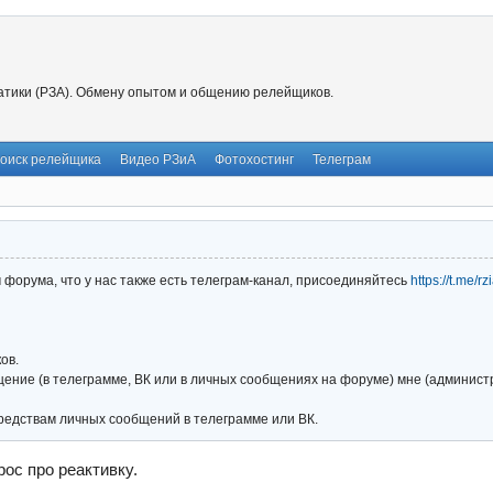
тики (РЗА). Обмену опытом и общению релейщиков.
оиск релейщика
Видео РЗиА
Фотохостинг
Телеграм
форума, что у нас также есть телеграм-канал, присоединяйтесь
https://t.me/r
ов.
ние (в телеграмме, ВК или в личных сообщениях на форуме) мне (администра
редствам личных сообщений в телеграмме или ВК.
рос про реактивку.