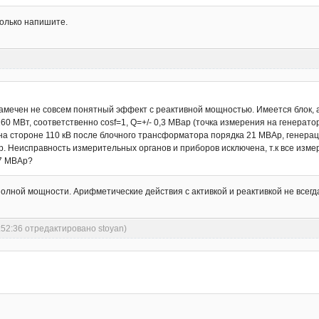
колько напишите.
амечен не совсем понятный эффект с реактивной мощностью. Имеется блок, 
160 МВт, соответственно cosf=1, Q=+/- 0,3 МВар (точка измерения на генерат
а стороне 110 кВ после блочного трансформатора порядка 21 МВАр, генераци
р. Неисправность измерительных органов и приборов исключена, т.к все из
17 МВАр?
полной мощности. Арифметические действия с активкой и реактивкой не всегд
:52:36 отредактировано stoyan)