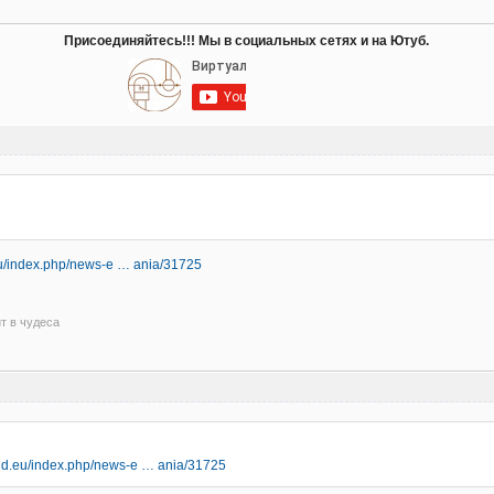
Присоединяйтесь!!! Мы в социальных сетях и на Ютуб.
.eu/index.php/news-e … ania/31725
ит в чудеса
grid.eu/index.php/news-e … ania/31725