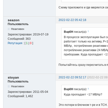
Схему приложите и где меряется с
seazon
2022-02-22 05:42:18
Пользователь
Неактивен
↑
Bup0H
писал(а)
:
Зарегистрирован:
2019-07-19
В процессе эксплуатации был з
Сообщений:
363
работает только на активку, P=
Репутация
: [
1
|
0
]
МВАр, потребление реактивки н
потребление реактивки 24 MВА
приборами. Куда пропадает ~
Попытайтесь сразу пересчитать в 
stoyan
2022-02-22 09:52:17
(2022-02-22 09
Пользователь
Неактивен
↑
Bup0H
писал(а)
:
Зарегистрирован:
2011-05-04
Куда пропадает ~17 МВАр?
Сообщений:
1,462
Это потери в блочном т-ре и в ТСН.