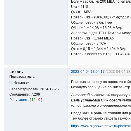
Если у вас бл.Т-р 200 МВА по катало
Uкз = 11 %
Qхх = 1 МВАр
Потери Qкз = (Uкз/100).(P/Sn)^2.Sn 
Общие потери в бл. Т-ре
Qбл.т = 1 + 14,08 = 15,08 МВАр
Аналогочно для ТСН. Там принимаем
Потери Qкз = 1,344 МВАр
Общие потери в ТСН
Qтсн = 0,15 + 1,344 = 1,494 МВАр
Потери в обеих тр-х 15,08 +1,494 =
Lekarь
2023-04-04 13:04:17
(2023-04-04 13
Пользователь
Почитывая прессу на одном из сай
Неактивен
Резануло сообщение по Литве (стр.
Зарегистрирован:
2014-12-26
Сообщений:
7,209
Литовский системный оператор Li
Репутация
: [
15
|
0
]
Цель установки СК – обеспечен
устойчивости и инерционности ли
Вроде как СК раньше ставили для 
Тем более странно увидеть такую 
https://www.bigpowernews.ru/photos