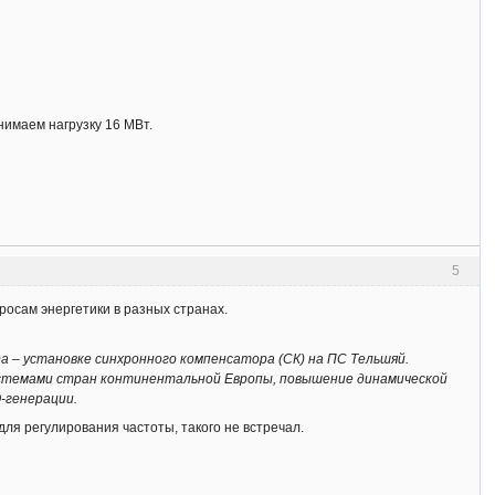
нимаем нагрузку 16 МВт.
5
осам энергетики в разных странах.
а – установке синхронного компенсатора (СК) на ПС Тельшяй.
стемами стран континентальной Европы, повышение динамической
-генерации.
ля регулирования частоты, такого не встречал.