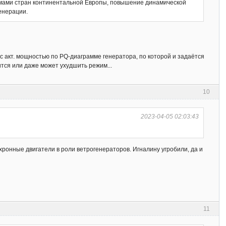
темами стран континентальной Европы, повышение динамической
енерации.
 с акт. мощностью по PQ-диаграмме генератора, по которой и задаётся
зится или даже может ухудшить режим...
10
2023-04-05 02:03:43
хронные двигатели в роли ветрогенераторов. Игналину угробили, да и
11