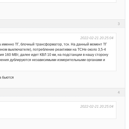
3
2022-02-21 20:25:04
а именно ТГ, блочный трансформатор, тсн. На данный момент ТГ
орном выключателе), потребление реактивки на ТСНе около 3,5-4
я 160 МВт, далее идет КВЛ 10 км, на подстанции в нашу сторону
мерения дублируются независимыми измерительными органами и
а бьются
4
2022-02-21 20:25:04