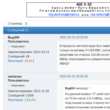
Страницы
1
Сообщений 12
Bup0H
2022-02-21 20:25:04
Пользователь
В процессе эксплуатации был заме
Неактивен
только на активку, P=160 МВт, соо
Зарегистрирован:
2014-10-21
реактивки на стороне 110 кВ после
Сообщений:
48
MВАр. Неисправность измерительны
Репутация
: [
0
|
0
]
МВАр?
retriever
2022-02-21 20:55:34
Пользователь
Неактивен
↑
Bup0H
писал(а)
:
Зарегистрирован:
2012-11-26
На данный момент ТГ работает 
Сообщений:
3,608
на ТСНе около 3,5-4 МВАр, пот
Репутация
: [
15
|
0
]
подстанции в нашу сторону по
измерительными органами и п