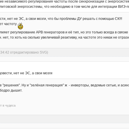
ние независимого регулирования частоты после синхронизации с энергосис
литовской энергосистемы, что необходимо в том числе для интеграции ВИЭ-г
сти, нет не ЭС, а свои мозги, что бы проблемы ДУ решать с помощью СК!!!
ет частоту
ияет регулирование АРВ генераторов и её тип, но это только всегда в связке
. нет, то хоть на сколько увеличивай реактивку, на частоте это никак не отра
8:34:42 отредактировано SVG)
овести, нет не ЭС, а свои мозги
"решения". Ну и "зелёная генерация" ж - инверторы, ведомые сетью, и асин
 бодро дышит.
ит в чудеса