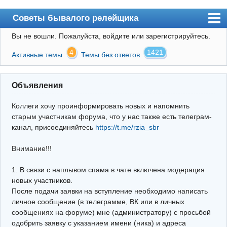
Советы бывалого релейщика
Вы не вошли.
Пожалуйста, войдите или зарегистрируйтесь.
Форум
4
1421
Активные темы
Темы без ответов
Правила
Поиск
Объявления
Регистрация
Коллеги хочу проинформировать новых и напомнить
Вход
старым участникам форума, что у нас также есть телеграм-
канал, присоединяйтесь
https://t.me/rzia_sbr
Архив
Внимание!!!
Почта
Поиск релейщика
1. В связи с наплывом спама в чате включена модерация
новых участников.
Видео РЗиА
После подачи заявки на вступление необходимо написать
личное сообщение (в телеграмме, ВК или в личных
Фотохостинг
сообщениях на форуме) мне (администратору) с просьбой
одобрить заявку с указанием имени (ника) и адреса
Телеграм