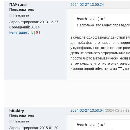
ПАУтина
2024-02-27 13:50:24
Пользователь
Неактивен
↑
Vverh
писал(а)
:
Зарегистрирован:
2013-12-27
Насколько это будет справедли
Сообщений:
3,814
Репутация
: [
5
|
0
]
в смысле однофазных? действитель
для трёх фазного наверно не коррек
у однофазных потоки в железе раз
Дело не в том что в треугольнике не
просто чисто математически: если д
в том смысле, что чисто электричес
именно одной обмотки, а за ТТ уже 
hitakiry
2024-02-27 13:53:04
(2024-02-27 13
Пользователь
Неактивен
↑
Vverh
писал(а)
:
Зарегистрирован:
2015-01-20