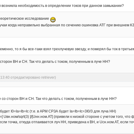
ем возникла необходимость в определении токов при данном замыкании?
теоретическое исследование
учаи когда неправильно выбранная по сечению ошиновка АТГ при внешнем КЗ...
менно, то я бы все-таки взял трехлучевую звезду, и померял бы ток в третье
 сторон ВН и СН. Так что делать с током, полученным в луче НН?
:13:40 отредактировано retriever)
 со сторон ВН и СН. Так что делать с током, полученным в луче НН?
 будет I0=Ia=Ib=Ic (т.е. в АРМ СРЗА будет Ia=Ib=Ic=3I0/3 для луча НН)
 Uвн.ном/sqrt(3) ]/[Uнн.ном.АТ] (привели к низкой стороне с учетом того, чт
сли точка, откуда отпаивается луч НН, приведена к ВН, и Uсн.ном.АТ, если то