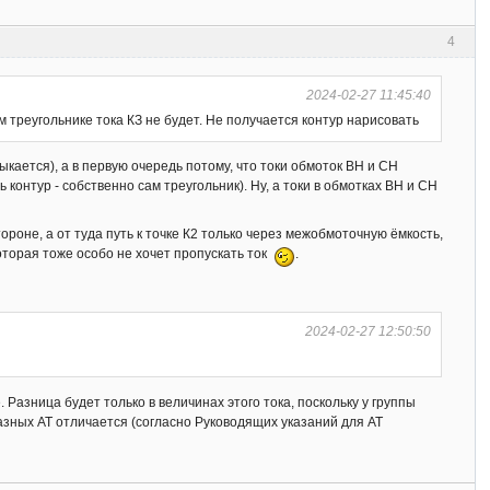
4
2024-02-27 11:45:40
м треугольнике тока КЗ не будет. Не получается контур нарисовать
ыкается), а в первую очередь потому, что токи обмоток ВН и СН
контур - собственно сам треугольник). Ну, а токи в обмотках ВН и СН
тороне, а от туда путь к точке К2 только через межобмоточную ёмкость,
оторая тоже особо не хочет пропускать ток
.
2024-02-27 12:50:50
 Разница будет только в величинах этого тока, поскольку у группы
ных АТ отличается (согласно Руководящих указаний для АТ