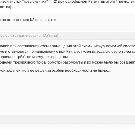
еся внутри "треугольника" (ТТ2) при однофазном КЗ внутри этого "треугольника
чается)
пока вторая точка КЗ не появится.
5:55:05 отредактировано ПАУтина)
вании или составлении схемы замещения этой схемы, между обмоткой силовог
име и отличаются по направлению при КЗ), а вот узел вывода силового тр-ра со
рнем из трёх", по моему, не корректны...
моделей трёхфазного тр-ра обмотки разомкнуты и их можно было бы соединять
акой задачей, но в её решении особой необходимости не было...