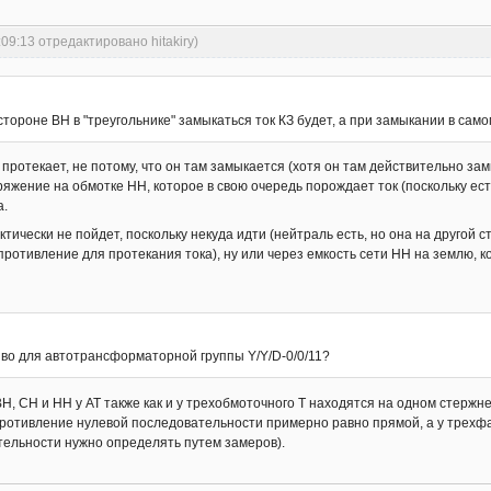
:09:13 отредактировано hitakiry)
ороне ВН в "треугольнике" замыкаться ток КЗ будет, а при замыкании в само
 протекает, не потому, что он там замыкается (хотя он там действительно зам
жение на обмотке НН, которое в свою очередь порождает ток (поскольку есть 
а.
актически не пойдет, поскольку некуда идти (нейтраль есть, но она на другой с
ротивление для протекания тока), ну или через емкость сети НН на землю, к
во для автотрансформаторной группы Y/Y/D-0/0/11?
Н, СН и НН у АТ также как и у трехобмоточного Т находятся на одном стержне.
тивление нулевой последовательности примерно равно прямой, а у трехфаз
ельности нужно определять путем замеров).