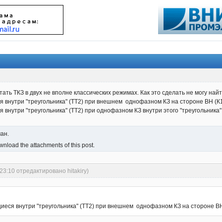
ать ТКЗ в двух не вполне классических режимах. Как это сделать не могу найт
 внутри "треугольника" (ТТ2) при внешнем однофазном КЗ на стороне ВН (К1
внутри "треугольника" (ТТ2) при однофазном КЗ внутри этого "треугольника" (
чан.
nload the attachments of this post.
23:10 отредактировано hitakiry)
иеся внутри "треугольника" (ТТ2) при внешнем однофазном КЗ на стороне ВН