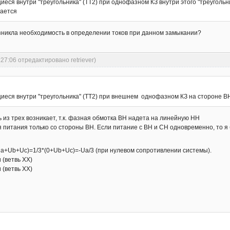
еся внутри "треугольника" (ТТ2) при однофазном КЗ внутри этого "треугольника
чается
возникла необходимость в определении токов при данном замыкании?
:27:06 отредактировано retriever)
иеся внутри "треугольника" (ТТ2) при внешнем однофазном КЗ на стороне ВН
ень из трех возникает, т.к. фазная обмотка ВН надета на линейную НН
 питания только со стороны ВН. Если питание с ВН и СН одновременно, то я б
*(Ua+Ub+Uc)=1/3*(0+Ub+Uc)=-Ua/3 (при нулевом сопротивлении системы).
и (ветвь ХХ)
и (ветвь ХХ)