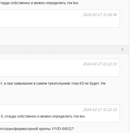
откуда собственно и можно определить ток Iнн.
2024-02-27 11:04:56
3
2024-02-27 11:22:10
, а при замыкании в самом треугольнике тока КЗ не будет. Не
2024-02-27 11:22:10
 0, откуда собственно и можно определить ток Iнн.
тотрансформаторной группы Y/Y/D-0/0/11?