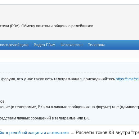
тики (РЗА). Обмену опытом и общению релейщиков.
оиск релейщика
Видео РЗиА
Фотохостинг
Телеграм
форума, что у нас также есть телеграм-канал, присоединяйтесь
https://t.me/r
ов.
ние (в телеграмме, ВК или в личных сообщениях на форуме) мне (администра
редствам личных сообщений в телеграмме или ВК.
→
Расчеты токов КЗ внутри "тр
йств релейной защиты и автоматики