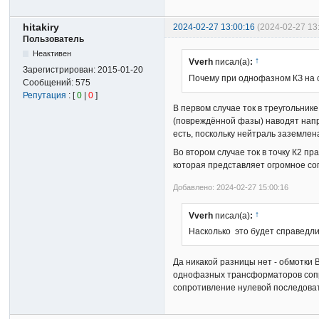
hitakiry
2024-02-27 13:00:16
(2024-02-27 13
Пользователь
Неактивен
↑
Vverh
писал(а)
:
Зарегистрирован:
2015-01-20
Почему при однофазном КЗ на ст
Сообщений:
575
Репутация
: [
0
|
0
]
В первом случае ток в треугольнике
(повреждённой фазы) наводят напря
есть, поскольку нейтраль заземлен
Во втором случае ток в точку К2 пр
которая представляет огромное соп
Добавлено: 2024-02-27 15:00:16
↑
Vverh
писал(а)
:
Насколько это будет справедли
Да никакой разницы нет - обмотки В
однофазных трансформаторов сопро
сопротивление нулевой последоват