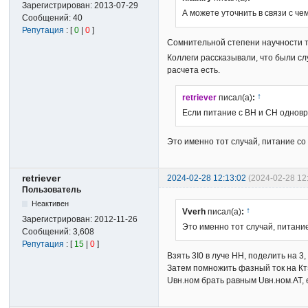
Зарегистрирован:
2013-07-29
А можете уточнить в связи с ч
Сообщений:
40
Репутация
: [
0
|
0
]
Сомнительной степени научности 
Коллеги рассказывали, что были сл
расчета есть.
↑
retriever
писал(а)
:
Если питание с ВН и СН одновре
Это именно тот случай, питание со
retriever
2024-02-28 12:13:02
(2024-02-28 12
Пользователь
Неактивен
↑
Vverh
писал(а)
:
Зарегистрирован:
2012-11-26
Это именно тот случай, питание
Сообщений:
3,608
Репутация
: [
15
|
0
]
Взять 3I0 в луче НН, поделить на 3,
Затем помножить фазный ток на Кт=[
Uвн.ном брать равным Uвн.ном.АТ, е