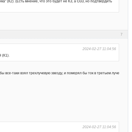
" (К2). (Есть мнение, что это будет не КЗ, а ОЗЗ, но подтвердить
7
2024-02-27 11:04:56
 (К1).
ы все-таки взял трехлучевую звезду, и померял бы ток в третьем луче
2024-02-27 11:04:56