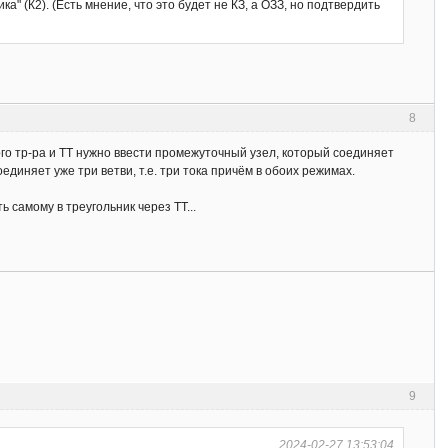
" (К2). (Есть мнение, что это будет не КЗ, а ОЗЗ, но подтвердить
8
о тр-ра и ТТ нужно ввести промежуточный узел, который соединяет
единяет уже три ветви, т.е. три тока причём в обоих режимах.
 самому в треугольник через ТТ...
9
2024-02-27 13:53:04