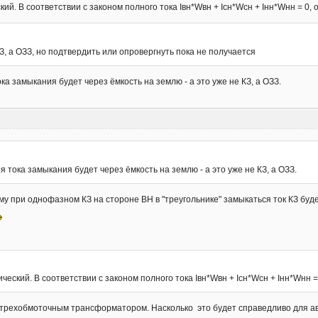
й. В соответствии с законом полного тока Iвн*Wвн + Iсн*Wсн + Iнн*Wнн = 0, 
КЗ, а ОЗЗ, но подтвердить или опровергнуть пока не получается
ока замыкания будет через ёмкость на землю - а это уже не КЗ, а ОЗЗ.
ия тока замыкания будет через ёмкость на землю - а это уже не КЗ, а ОЗЗ.
у при однофазном КЗ на стороне ВН в "треугольнике" замыкаться ток КЗ будет
еский. В соответствии с законом полного тока Iвн*Wвн + Iсн*Wсн + Iнн*Wнн =
трехобмоточным трансформатором. Насколько это будет справедливо для ав