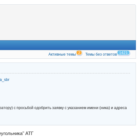
2
1421
Активные темы
Темы без ответов
zia_sbr
тору) с просьбой одобрить заявку с указанием имени (ника) и адреса
еугольника" АТГ