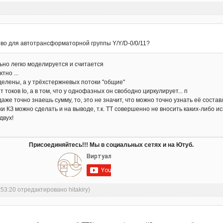
во для автотрансформаторной группы Y/Y/D-0/0/11?
но легко моделируется и считается
тно ...
делены, а у трёхстержневых потоки "общие"
т токов Io, а в том, что у однофазных он свободно циркулирует... п
аже точно знаешь сумму, то, это не значит, что можно точно узнать её состав
ки КЗ можно сделать и на выводе, т.к. ТТ совершенно не вносить каких-либо ис
двух!
Присоединяйтесь!!! Мы в социальных сетях и на Ютуб.
:53:20 отредактировано hitakiry)