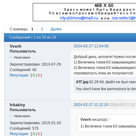
Страницы
1
2
Далее
Сообщений с 1 по 20 из 26
Vverh
2024-02-27 11:04:56
Пользователь
Добрый день, коллеги! Нужно посчит
Неактивен
1) Величина токов КЗ замыкающиеся
Зарегистрирован:
2013-07-29
2) Величина токов КЗ замыкающиеся 
Сообщений:
40
опровергнуть пока не получается)
Репутация
: [
0
|
0
]
АТГ.jpg
92.28 Кб, файл не был ска
You don't have the permssions to dow
hitakiry
2024-02-27 11:22:10
(2024-02-27 11:
Пользователь
Неактивен
↑
Vverh
писал(а)
:
Зарегистрирован:
2015-01-20
1) Величина токов КЗ замыкающ
Сообщений:
575
Репутация
: [
0
|
0
]