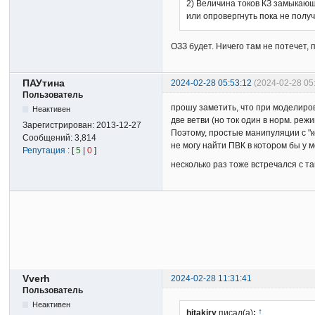
2) Величина токов КЗ замыкающи
или опровергнуть пока не полу
ОЗЗ будет. Ничего там не потечет, 
ПАУтина
2024-02-28 05:53:12
(2024-02-28 0
Пользователь
прошу заметить, что при моделиро
Неактивен
две ветви (но ток один в норм. реж
Зарегистрирован:
2013-12-27
Поэтому, простые манипуляции с "ко
Сообщений:
3,814
не могу найти ПВК в котором бы у 
Репутация
: [
5
|
0
]
несколько раз тоже встречался с т
Vverh
2024-02-28 11:31:41
Пользователь
Неактивен
↑
hitakiry
писал(а)
: