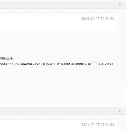
5
2024-02-27 12:50:50
ляющие...
кажений, но задача стоит в том, что нужно измерить за ТТ, а это ток
6
2024-02-27 11:04:56