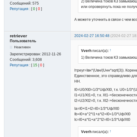
2) Величина токов КЗ замыкающи
Сообщений:
575
или опровергнуть пока не полу
Репутация
: [
0
|
0
]
А можете уточнить в связи с чем 
retriever
2024-02-27 16:50:48
(2024-02-27 18
Пользователь
Неактивен
↑
Vverh
писал(а)
:
Зарегистрирован:
2012-11-26
1) Величина токов КЗ замыкающ
Сообщений:
3,608
Репутация
: [
15
|
0
]
Iтреуг=Iвн*(Uвн/(Uнн*sqrt(3)). Кор
Единственное, это справедливо для
НН.
I0=U0/Xt0=1/3*Uф/Xt0, т.к. U0=1/3
I1=U1/Xt1=0, т.к. Xt1->бесконечност
I2=U2/Xt2=0, т.к. Xt2->бесконечност
Ia=I0+I1+I2=I0=1/3*Uф/Xt0
Ib=I0+a^2*I1+a*I2=I0=1/3*Uф/Xt0
Ic=I0+a*I1+a^2*I2=I0=1/3*Uф/Xt0
↑
Vverh
писал(а)
: