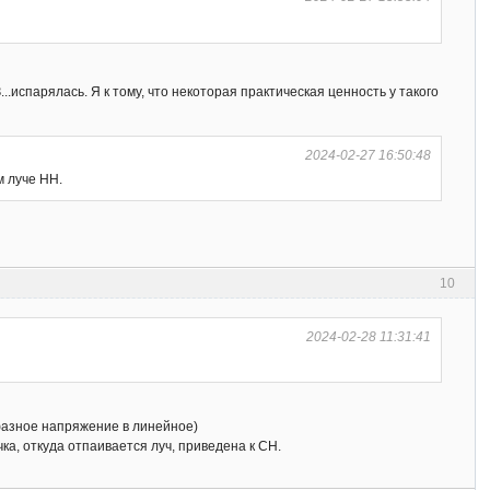
испарялась. Я к тому, что некоторая практическая ценность у такого
2024-02-27 16:50:48
м луче НН.
10
2024-02-28 11:31:41
о фазное напряжение в линейное)
чка, откуда отпаивается луч, приведена к СН.