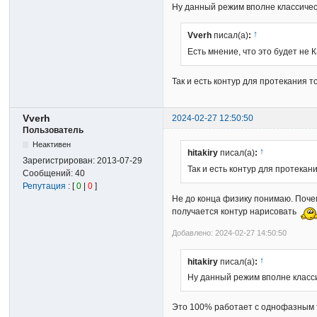
Ну данный режим вполне классически
↑
Vverh
писал(а)
:
Есть мнение, что это будет не 
Так и есть контур для протекания т
Vverh
2024-02-27 12:50:50
Пользователь
Неактивен
↑
hitakiry
писал(а)
:
Зарегистрирован:
2013-07-29
Так и есть контур для протекан
Сообщений:
40
Репутация
: [
0
|
0
]
Не до конца физику понимаю. Почем
получается контур нарисовать
Добавлено: 2024-02-27 14:50:50
↑
hitakiry
писал(а)
:
Ну данный режим вполне классич
Это 100% работает с однофазным 