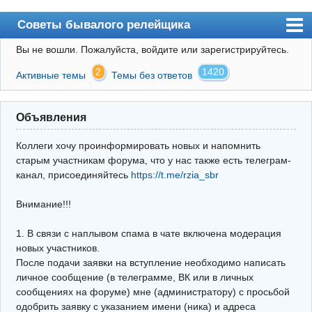
Советы бывалого релейщика
Вы не вошли.
Пожалуйста, войдите или зарегистрируйтесь.
Форум
2
1420
Активные темы
Темы без ответов
Правила
Поиск
Объявления
Регистрация
Коллеги хочу проинформировать новых и напомнить
Вход
старым участникам форума, что у нас также есть телеграм-
канал, присоединяйтесь
https://t.me/rzia_sbr
Архив
Внимание!!!
Почта
Поиск релейщика
1. В связи с наплывом спама в чате включена модерация
новых участников.
Видео РЗиА
После подачи заявки на вступление необходимо написать
личное сообщение (в телеграмме, ВК или в личных
Фотохостинг
сообщениях на форуме) мне (администратору) с просьбой
одобрить заявку с указанием имени (ника) и адреса
Телеграм