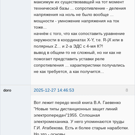
максимум их существовавщей на тот момент
технической базы ... сопротивление - деления
напряжения на ноль не было вообще ...
мощности - умножение напряжения на ток
тоже...
начнём с того, что как сопоставить уравнение
окружности в координатах X-Y, т.е. R-jX или в
полярных Z... и 2-а ЭДС с 4-мя К?!
вывод в общем-то не сложный, но ни как не
помогает представить уставки реле
сопротивления ... характеристики получались
не как требуется, а как получится...
2025-12-27 14:46:53
8
doro
свободный
художник
Вот лежит передо мной книга В.А. Гаевенко
Неактивен
"Новые типы дистанционных защит линий
электропередач"1955. Сплошная
электромеханика. У него упоминаются труды
Г.И. Атабекова. Есть и более старые наработки.
Но это - основы.