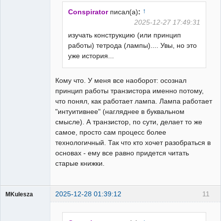
Неактивен
↑
Conspirator
писал(а)
:
2025-12-27 17:49:31
изучать конструкцию (или принцип
работы) тетрода (лампы).... Увы, но это
уже история...
Кому что. У меня все наоборот: осознал
принцип работы транзистора именно потому,
что понял, как работает лампа. Лампа работает
"интуитивнее" (нагляднее в буквальном
смысле). А транзистор, по сути, делает то же
самое, просто сам процесс более
технологичный. Так что кто хочет разобраться в
основах - ему все равно придется читать
старые книжки.
2025-12-28 01:39:12
11
MKulesza
Пользователь
Неактивен