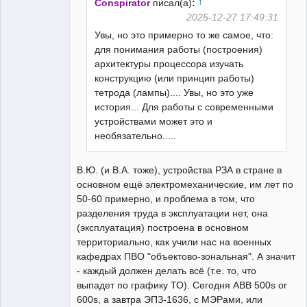
↑
Conspirator
писал(а)
:
2025-12-27 17:49:31
Увы, но это примерно то же самое, что:
для понимания работы (построения)
архитектуры процессора изучать
конструкцию (или принцип работы)
тетрода (лампы).... Увы, но это уже
история... Для работы с современными
устройствами может это и
необязательно.....
В.Ю. (и В.А. тоже), устройства РЗА в стране в
основном ещё электромеханические, им лет по
50-60 примерно, и проблема в том, что
разделения труда в эксплуатации нет, она
(эксплуатация) построена в основном
территориально, как учили нас на военных
кафедрах ПВО "объектово-зональная". А значит
- каждый должен делать всё (т.е. то, что
выпадет по графику ТО). Сегодня ABB 500s or
600s, а завтра ЭПЗ-1636, с МЭРами, или