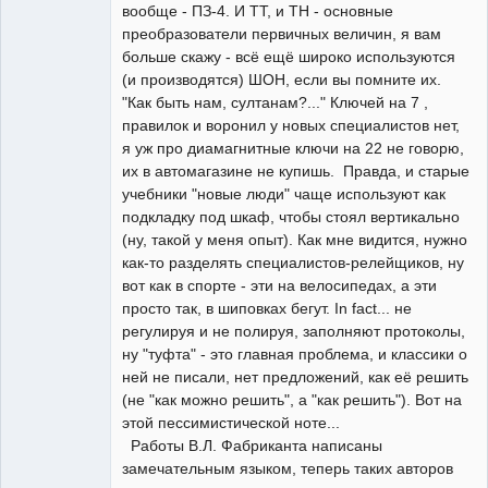
вообще - ПЗ-4. И ТТ, и ТН - основные
преобразователи первичных величин, я вам
больше скажу - всё ещё широко используются
(и производятся) ШОН, если вы помните их.
"Как быть нам, султанам?..." Ключей на 7 ,
правилок и воронил у новых специалистов нет,
я уж про диамагнитные ключи на 22 не говорю,
их в автомагазине не купишь. Правда, и старые
учебники "новые люди" чаще используют как
подкладку под шкаф, чтобы стоял вертикально
(ну, такой у меня опыт). Как мне видится, нужно
как-то разделять специалистов-релейщиков, ну
вот как в спорте - эти на велосипедах, а эти
просто так, в шиповках бегут. In fact... не
регулируя и не полируя, заполняют протоколы,
ну "туфта" - это главная проблема, и классики о
ней не писали, нет предложений, как её решить
(не "как можно решить", а "как решить"). Вот на
этой пессимистической ноте...
Работы В.Л. Фабриканта написаны
замечательным языком, теперь таких авторов