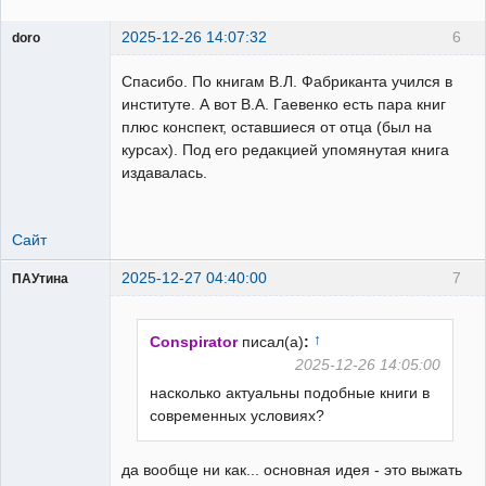
2025-12-26 14:07:32
6
doro
свободный
художник
Спасибо. По книгам В.Л. Фабриканта учился в
Неактивен
институте. А вот В.А. Гаевенко есть пара книг
плюс конспект, оставшиеся от отца (был на
курсах). Под его редакцией упомянутая книга
издавалась.
Сайт
2025-12-27 04:40:00
7
ПАУтина
Пользователь
Неактивен
↑
Conspirator
писал(а)
:
2025-12-26 14:05:00
насколько актуальны подобные книги в
современных условиях?
да вообще ни как... основная идея - это выжать