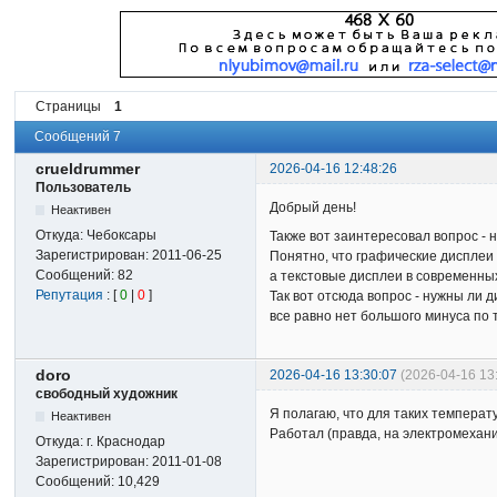
Страницы
1
Сообщений 7
crueldrummer
2026-04-16 12:48:26
Пользователь
Добрый день!
Неактивен
Откуда:
Чебоксары
Также вот заинтересовал вопрос -
Зарегистрирован:
2011-06-25
Понятно, что графические дисплеи
Сообщений:
82
а текстовые дисплеи в современны
Репутация
: [
0
|
0
]
Так вот отсюда вопрос - нужны ли 
все равно нет большого минуса по
doro
2026-04-16 13:30:07
(2026-04-16 13
свободный художник
Я полагаю, что для таких температ
Неактивен
Работал (правда, на электромехани
Откуда:
г. Краснодар
Зарегистрирован:
2011-01-08
Сообщений:
10,429