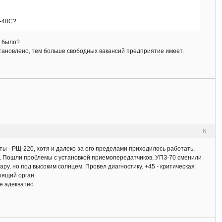
 -40С?
о было?
установлено, тем больше свободных вакансий предприятие имеет.
6
 - РЩ-220, хотя и далеко за его пределами приходилось работать.
ом. Пошли проблемы с установкой приемопередатчиков, УПЗ-70 сменили
ару, но под высоким солнцем. Провел диагностику. +45 - критическая
оящий орган.
е адекватно