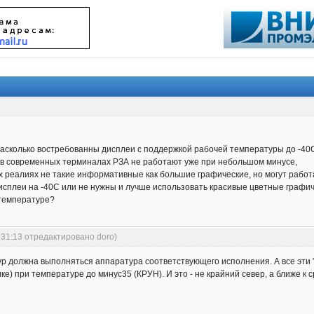
 насколько востребованны дисплеи с поддержкой рабочей температуры до -40
 в современных терминалах РЗА не работают уже при небольшом минусе,
х реалиях не такие информативные как большие графические, но могут работ
дисплеи на -40С или не нужны и лучше использовать красивые цветные графиче
 температуре?
:31:13 отредактировано doro)
ур должна выполняться аппаратура соответствующего исполнения. А все эти "з
ке) при температуре до минус35 (КРУН). И это - не крайний север, а ближе к 