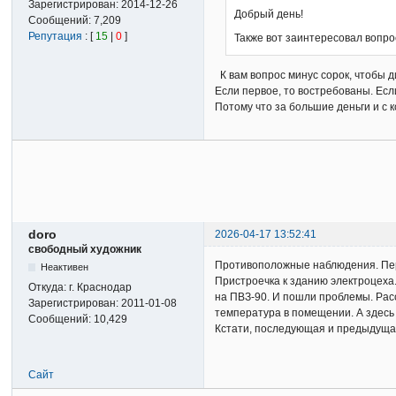
Зарегистрирован:
2014-12-26
Добрый день!
Сообщений:
7,209
Репутация
: [
15
|
0
]
Также вот заинтересовал вопро
К вам вопрос минус сорок, чтобы д
Если первое, то востребованы. Есл
Потому что за большие деньги и с
doro
2026-04-17 13:52:41
свободный художник
Противоположные наблюдения. Пере
Неактивен
Пристроечка к зданию электроцеха.
Откуда:
г. Краснодар
на ПВЗ-90. И пошли проблемы. Рассм
Зарегистрирован:
2011-01-08
температура в помещении. А здесь 
Сообщений:
10,429
Кстати, последующая и предыдущая
Сайт