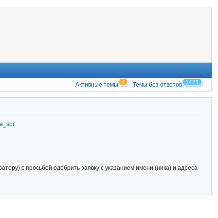
4
1421
Активные темы
Темы без ответов
zia_sbr
тору) с просьбой одобрить заявку с указанием имени (ника) и адреса