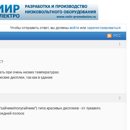
Чтобы отправить ответ, вы должны
войти
или
зарегистрироваться
РСС
1
С?
ать при очень низких температурах.
ские дисплеи, так как в здании
2
айчики/попугайчики") типа красивых дисплеев - от лукавого.
средней полосе