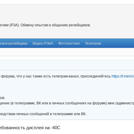
тики (РЗА). Обмену опытом и общению релейщиков.
оиск релейщика
Видео РЗиА
Фотохостинг
Телеграм
форума, что у нас также есть телеграм-канал, присоединяйтесь
https://t.me/r
ов.
ние (в телеграмме, ВК или в личных сообщениях на форуме) мне (администра
редствам личных сообщений в телеграмме или ВК.
ебованность дисплея на -40С