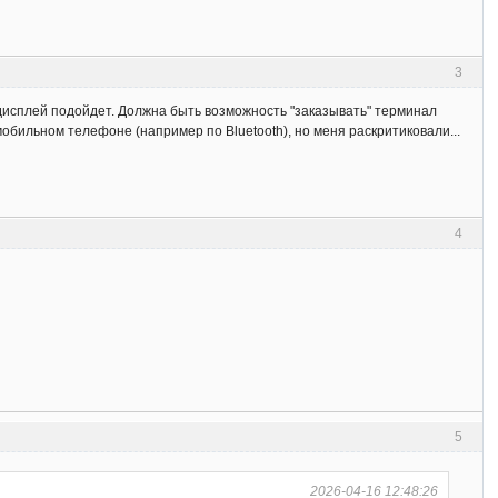
3
 дисплей подойдет. Должна быть возможность "заказывать" терминал
бильном телефоне (например по Bluetooth), но меня раскритиковали...
4
5
2026-04-16 12:48:26