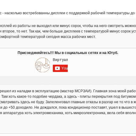
с - насколько востребованны дисплеи с поддержкой рабочей температуры до
исплей из работы не выходил или минус сорок, чтобы на него смотреть можн
и второе, то нет. Так как, чем больше дисплеев с температурой минус сорок 
 комфортной температурой сегодня масса рабочих мест.
Присоединяйтесь!!! Мы в социальных сетях и на Ютуб.
шел из наладки в эксплуатацию (мастер МСРЗАИ). Главная зона моей работы
 Там хоть какое-то подобие чердака, а здесь - плиты перекрытия под битум
атривать здесь не буду. Запеленговал главные отказы в разгар не то что в ж
и до +50 доходило. Не дождался, пока кондиционер поставят, ушел в вышест
 аппаратура хоть электромеханика, хоть микроэлектроника, вела себя вполн