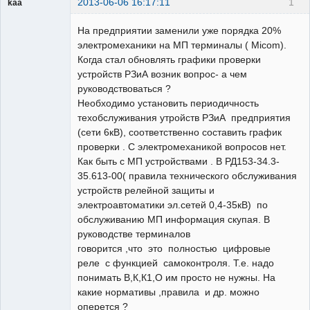
2013-06-06 16:17:11
1
kaa
Пользователь
На предприятии заменили уже порядка 20%
Неактивен
электромеханики на МП терминалы ( Micom).
Когда стал обновлять графики проверки
устройств РЗиА возник вопрос- а чем
руководствоваться ?
Необходимо установить периодичность
техобслуживания утройств РЗиА предприятия
(сети 6кВ), соответственно составить график
проверки . С электромеханикой вопросов нет.
Как быть с МП устройствами . В РД153-34.3-
35.613-00( правила технического обслуживания
устройств релейной защиты и
электроавтоматики эл.сетей 0,4-35кВ) по
обслуживанию МП информация скупая. В
руководстве терминалов
говорится ,что это полностью цифровые
реле с функцией самоконтроля. Т.е. надо
понимать В,К,К1,О им просто не нужны. На
какие нормативы ,правила и др. можно
оперется ?