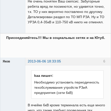
Не очень понятен Ваш скепсис. Забугорные
ребята вряд ли посмеются, но удивятся точно,
т.к. ТО у них вероятно поставлено по другому.
Детализирован раздел по ТО МП РЗА. Ну и ТО
УРЗА 0,4-35кВ и 110-750 кВ никто не отменял.
Присоединяйтесь!!! Мы в социальных сетях и на Ютуб.
2013-06-06 18:33:05
6
Яков
Пользователь
Неактивен
kaa пишет:
Необходимо установить периодичность
техобслуживания утройств РЗиА
предприятия (сети 6кВ)
В ячейке 6кВ кроме терминала есть еще много
чего, что также требует проведения тех.