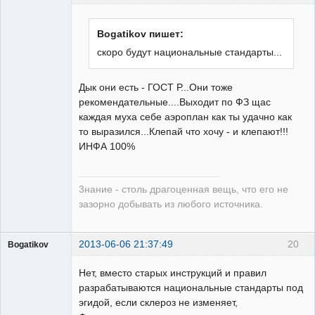
Bogatikov пишет:
скоро будут национальные стандарты...
Бывалый
Дык они есть - ГОСТ Р...Они тоже
Неактивен
рекомендательные....Выходит по ФЗ щас
каждая муха себе аэроплан как ты удачно как
то выразился...Клепай что хочу - и клепают!!!
ИНФА 100%
3нание - столь драгоценная вещь, что его не
зазорно добывать из любого источника.
2013-06-06 21:37:49
20
Bogatikov
Пользователь
Нет, вместо старых инструкций и правил
Неактивен
разрабатываются национальные стандарты под
эгидой, если склероз не изменяет,