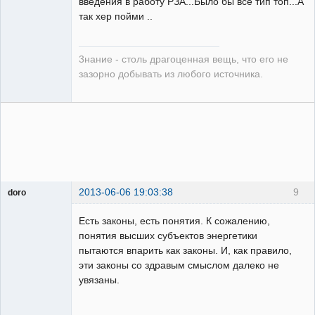
введения в работу РЗА...Было бы все тип топ...А
так хер пойми ..
3нание - столь драгоценная вещь, что его не
зазорно добывать из любого источника.
2013-06-06 19:03:38
9
doro
свободный
художник
Есть законы, есть понятия. К сожалению,
Неактивен
понятия высших субъектов энергетики
пытаются впарить как законы. И, как правило,
эти законы со здравым смыслом далеко не
увязаны.