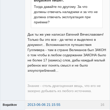
Bogatikov пишет:
Тогда давайте по другому. За что
должны отвечать наладчики и за что не
Бывалый
должна отвечать эксплуатация при
Неактивен
приёмке?
Дык ты же уже написал Евгений Вячеславович!
Только бы это все - да четко и выделено в
документ... Вспоминаются путешествия
Гулливера - там в стране Великанов был ЗАКОН
о том чтобы в любом содержании ЗАКОНА было
не более 17 (кажись) слов, дабы каждый малый
ребенок мог понять смысл и не было
злоупотреблений...
3нание - столь драгоценная вещь, что его не
зазорно добывать из любого источника.
2013-06-06 21:15:55
16
Bogatikov
Пользователь