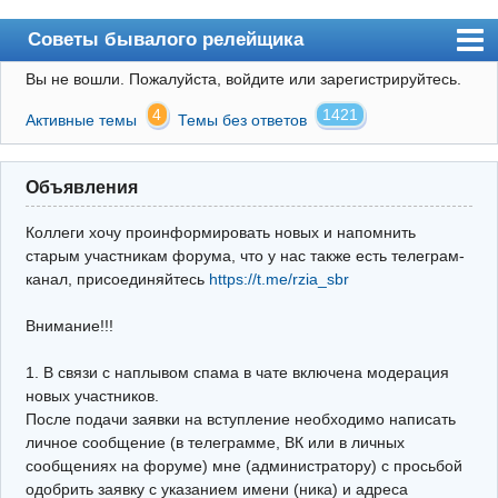
Советы бывалого релейщика
Вы не вошли.
Пожалуйста, войдите или зарегистрируйтесь.
Форум
4
1421
Активные темы
Темы без ответов
Правила
Поиск
Объявления
Регистрация
Коллеги хочу проинформировать новых и напомнить
Вход
старым участникам форума, что у нас также есть телеграм-
канал, присоединяйтесь
https://t.me/rzia_sbr
Архив
Внимание!!!
Почта
Поиск релейщика
1. В связи с наплывом спама в чате включена модерация
новых участников.
Видео РЗиА
После подачи заявки на вступление необходимо написать
личное сообщение (в телеграмме, ВК или в личных
Фотохостинг
сообщениях на форуме) мне (администратору) с просьбой
одобрить заявку с указанием имени (ника) и адреса
Телеграм