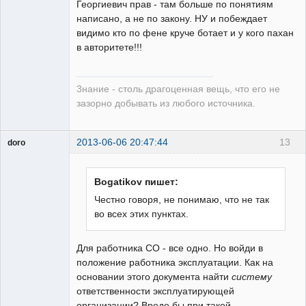
Георгиевич прав - там больше по понятиям
написано, а не по закону. НУ и побеждает
видимо кто по фене круче ботает и у кого пахан
в авторитете!!!
3нание - столь драгоценная вещь, что его не
зазорно добывать из любого источника.
2013-06-06 20:47:44
13
doro
свободный
художник
Неактивен
Bogatikov пишет:
Честно говоря, не понимаю, что не так
во всех этих пунктах.
Для работника СО - все одно. Но войди в
положение работника эксплуатации. Как на
основании этого документа найти
систему
ответственности эксплуатирующей
организации? Вроде бы при такой