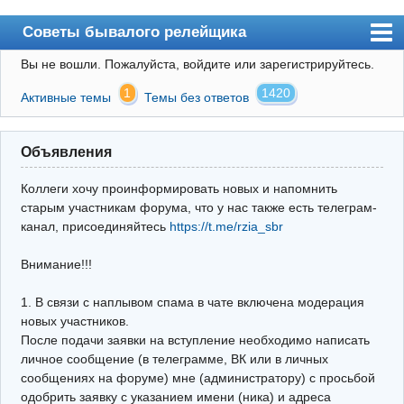
Советы бывалого релейщика
Вы не вошли.
Пожалуйста, войдите или зарегистрируйтесь.
Форум
1
1420
Активные темы
Темы без ответов
Правила
Поиск
Объявления
Регистрация
Коллеги хочу проинформировать новых и напомнить
Вход
старым участникам форума, что у нас также есть телеграм-
канал, присоединяйтесь
https://t.me/rzia_sbr
Архив
Внимание!!!
Почта
Поиск релейщика
1. В связи с наплывом спама в чате включена модерация
новых участников.
Видео РЗиА
После подачи заявки на вступление необходимо написать
личное сообщение (в телеграмме, ВК или в личных
Фотохостинг
сообщениях на форуме) мне (администратору) с просьбой
одобрить заявку с указанием имени (ника) и адреса
Телеграм