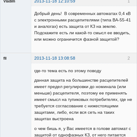
2013-11-18 12:10:59
1
Vladim
Пользователь
Добрый день! В современных автоматах 0,4 кВ
Неактивен
с электронными расцепителями (типа ВА-55-41
и аналогах) есть защита от КЗ на землю.
Подскажите есть ли какой-то смысл ее вводить,
или можно ограничится фазной защитой?
2013-11-18 13:08:58
2
fll
Пользователь
где-то тема есть по этому поводу
Неактивен
данная защита на большинстве расцепителей
имеет предел регулировки до номинала (или
меньше) расцепителя, поэтому ее применять
имеет смысл на тупиковых потребителях, где не
требуется согласование с нижестоящими
защитами, либо, если вся сеть на таких
защитах выстроена
о чем бишь я, у Вас имеется в голове автомат с
защитой от однофазных КЗ, от него питается