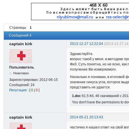
Страницы
1
Сообщений 4
captain kirk
2013-12-27 12:22:04
(2013-12-27 14
Здравствуйте.
вопрос такой у меня. в методике п
Фи3. Суть понятна, но не ясно, ка
Пользователь
получения Фи-измеряемого.
Неактивен
Насколько я понимаю, в итоговой ф
Зарегистрирован:
2012-06-15
значение синуса угла, которое выд
Сообщений:
24
представить не удается.
Репутация
: [
0
|
0
]
1.doc
61.5 Кб, 46 скачиваний с 20
You don't have the permssions to dow
captain kirk
2014-05-21 20:13:43
частично я нашел ответ на свой во