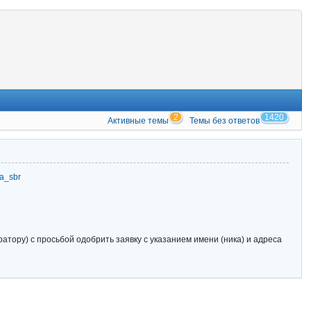
2
1420
Активные темы
Темы без ответов
zia_sbr
тору) с просьбой одобрить заявку с указанием имени (ника) и адреса