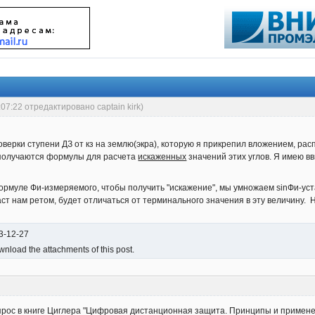
:07:22 отредактировано captain kirk)
роверки ступени ДЗ от кз на землю(экра), которую я прикрепил вложением, ра
к получаются формулы для расчета
искаженных
значений этих углов. Я имею 
ормуле Фи-измеряемого, чтобы получить "искажение", мы умножаем sinФи-устав
аст нам ретом, будет отличаться от терминального значения в эту величину.
13-12-27
nload the attachments of this post.
прос в книге Циглера "Цифровая дистанционная защита. Принципы и применени