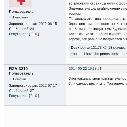
во вложении страницы книги с фор
Знаменатель дельты(вложение в пер
Пользователь
корнем.
Неактивен
Т.е. дельта это типа проводимость.
Зарегистрирован:
2012-06-15
Здесь опять мне не понятно. Как в
Сообщений:
24
срабатывании защиты мы будем пол
Репутация
: [
0
|
0
]
как арксинус отношения выражения
короче, все равно не получается в
Desktop.rar
131.73 Кб, 18 скачива
You don't have the permssions to dow
RZA-3210
2014-05-22 19:13:51
Пользователь
Угол максимальной чувствительнос
Неактивен
Или самому посчитать. Тригонометр
Зарегистрирован:
2012-07-17
Сообщений:
27
Репутация
: [
0
|
0
]