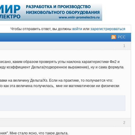
Чтобы отправить ответ, вы должны
войти
или
зарегистрироваться
РСС
1
списано, каким образом проверять углы наклона характеристики Фи2 и
ввиду коэффициент Дельта(подкоренное выражение), ну и сама формула
ки на величину Дельта/Xs. Если на практике, то получается что:
 Но как эта величина получилась, мне ни математически ни физически
2
я". Мне стало ясно, что такое дельта.