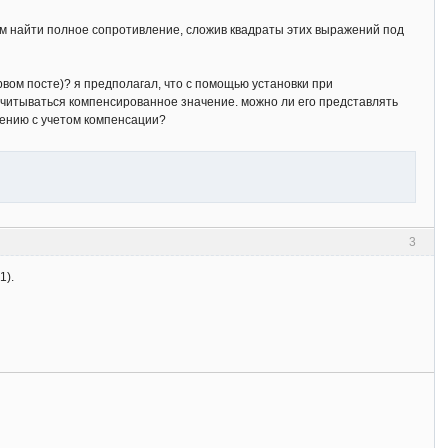
тем найти полное сопротивление, сложив квадраты этих выражений под
рвом посте)? я предполагал, что с помощью установки при
считываться компенсированное значение. можно ли его представлять
лению с учетом компенсации?
3
1).