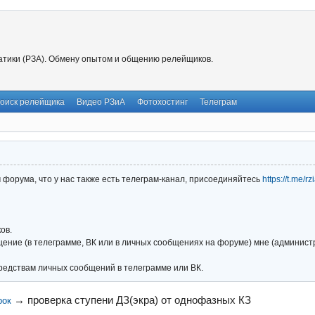
тики (РЗА). Обмену опытом и общению релейщиков.
оиск релейщика
Видео РЗиА
Фотохостинг
Телеграм
форума, что у нас также есть телеграм-канал, присоединяйтесь
https://t.me/r
ов.
ние (в телеграмме, ВК или в личных сообщениях на форуме) мне (администра
редствам личных сообщений в телеграмме или ВК.
→
проверка ступени ДЗ(экра) от однофазных КЗ
рок