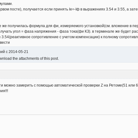
мулами.
вом посте), получается если принять Iе=-Iф в выражениях 3.54 и 3.55, а за
се же получилась формула для фи, измеряемого установкой(см. вложение в пе
учать угол = фаза напряжения - фаза тока(фи КЗ). в терминале же будет ра
 3.54(реактивное сопротивление с учетом компенсации) к полному сопротив
ывести
ний с 2014-05-21
nload the attachments of this post.
ти можно замерить с помощью автоматической проверки Z на Ретоме(51 или 6
ия!!!